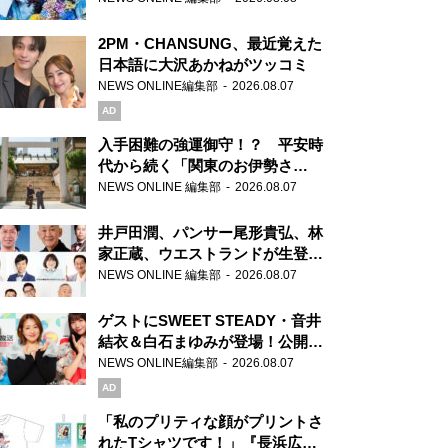
2PM・CHANSUNG、最近覚えた
日本語に大沢あかねがツッコミ
NEWS ONLINE編集部
2026.08.07
AD
入手困難の強運御守！？ 平安時
代から続く「関東のお伊勢さ
ま」、芝大神宮にてランパンプス
NEWS ONLINE 編集部
2026.08.07
が合格祈願！
井戸田潤、パンサー尾形貴弘、林
家正蔵、ウエストランドが生登
場！『ラジオビバリー昼ズ』
NEWS ONLINE 編集部
2026.08.07
ゲストにSWEET STEADY・音井
結衣＆白石まゆみが登場！公開収
録で素顔全開！
NEWS ONLINE編集部
2026.08.07
AD
「私のプリティな顔がプリントさ
れたTシャツです！」『長浜広奈