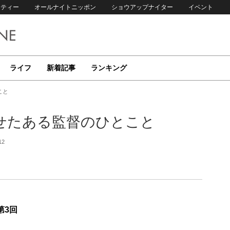
リティー
オールナイトニッポン
ショウアップナイター
イベント
ライフ
新着記事
ランキング
こと
せたある監督のひとこと
12
第3回