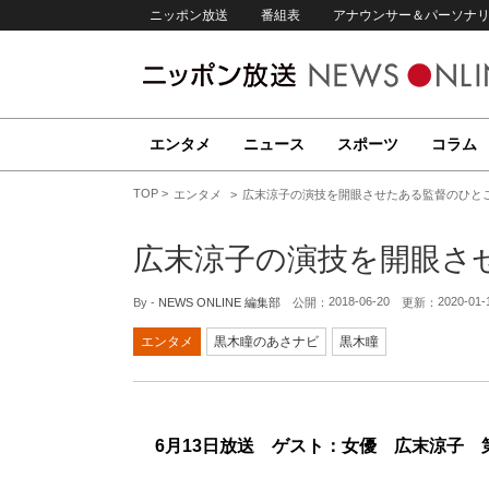
ニッポン放送
番組表
アナウンサー＆パーソナ
エンタメ
ニュース
スポーツ
コラム
TOP
エンタメ
広末涼子の演技を開眼させたある監督のひと
広末涼子の演技を開眼さ
2018-06-20
2020-01-
By -
NEWS ONLINE 編集部
公開：
更新：
エンタメ
黒木瞳のあさナビ
黒木瞳
6月13日放送 ゲスト：女優 広末涼子 