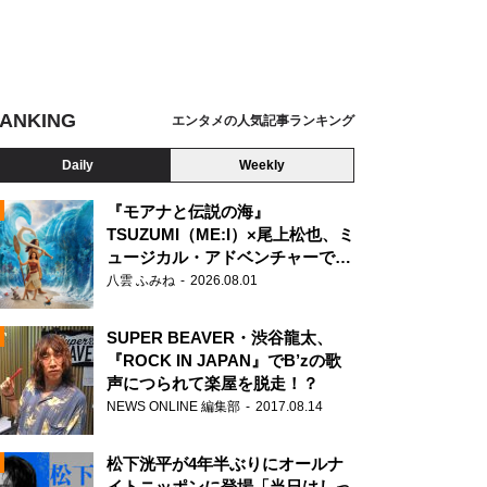
ANKING
エンタメの人気記事ランキング
Daily
Weekly
『モアナと伝説の海』
TSUZUMI（ME:I）×尾上松也、ミ
ュージカル・アドベンチャーで美
N
声を響かせる
八雲 ふみね
2026.08.01
SUPER BEAVER・渋谷龍太、
『ROCK IN JAPAN』でB’zの歌
声につられて楽屋を脱走！？
NEWS ONLINE 編集部
2017.08.14
松下洸平が4年半ぶりにオールナ
イトニッポンに登場「当日はしっ