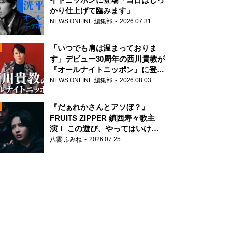
かり仕上げて臨みます」
NEWS ONLINE 編集部
2026.07.31
「いつでも肩は温まっておりま
す」デビュー30周年の西川貴教が
『オールナイトニッポン』に登
場！
NEWS ONLINE 編集部
2026.08.03
N
『だぁれかさんとアソぼ？』
FRUITS ZIPPER 鎮西寿々歌主
演！ この遊び、やってはいけま
せん。
八雲 ふみね
2026.07.25
N