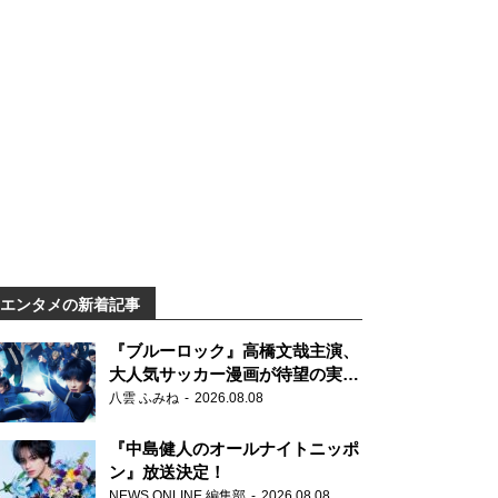
エンタメの新着記事
『ブルーロック』高橋文哉主演、
大人気サッカー漫画が待望の実写
映画に
八雲 ふみね
2026.08.08
『中島健人のオールナイトニッポ
ン』放送決定！
NEWS ONLINE 編集部
2026.08.08