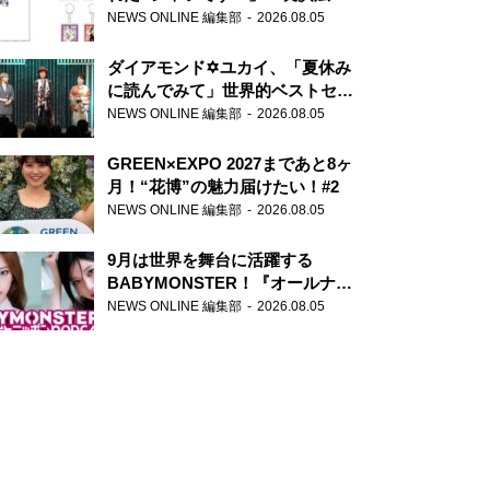
天下無双』初の番組グッズ発売
NEWS ONLINE 編集部
2026.08.05
ダイアモンド✡ユカイ、「夏休み
に読んでみて」世界的ベストセラ
ー『アナスタシア』を紹介
NEWS ONLINE 編集部
2026.08.05
GREEN×EXPO 2027まであと8ヶ
月！“花博”の魅力届けたい！#2
NEWS ONLINE 編集部
2026.08.05
9月は世界を舞台に活躍する
BABYMONSTER！『オールナイ
トニッポンPODCAST』月替わり
NEWS ONLINE 編集部
2026.08.05
パーソナリティ