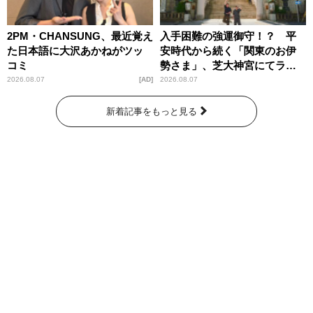
2PM・CHANSUNG、最近覚え
入手困難の強運御守！？ 平
た日本語に大沢あかねがツッ
安時代から続く「関東のお伊
コミ
勢さま」、芝大神宮にてラン
パンプスが合格祈願！
2026.08.07
AD
2026.08.07
新着記事をもっと見る