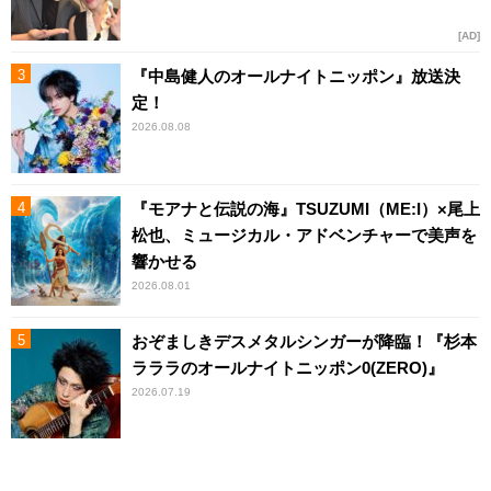
AD
『中島健人のオールナイトニッポン』放送決
定！
2026.08.08
『モアナと伝説の海』TSUZUMI（ME:I）×尾上
松也、ミュージカル・アドベンチャーで美声を
響かせる
2026.08.01
おぞましきデスメタルシンガーが降臨！『杉本
ラララのオールナイトニッポン0(ZERO)』
2026.07.19