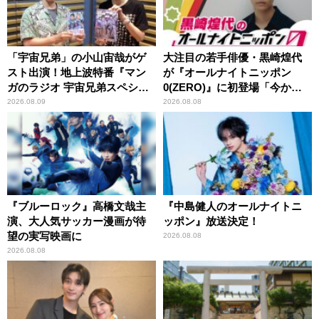
「宇宙兄弟」の小山宙哉がゲ
大注目の若手俳優・黒崎煌代
スト出演！地上波特番『マン
が『オールナイトニッポン
ガのラジオ 宇宙兄弟スペシャ
0(ZERO)』に初登場「今から
ル 』
とてもワクワクしておりま
2026.08.09
2026.08.08
す！」
『ブルーロック』高橋文哉主
『中島健人のオールナイトニ
演、大人気サッカー漫画が待
ッポン』放送決定！
望の実写映画に
2026.08.08
2026.08.08