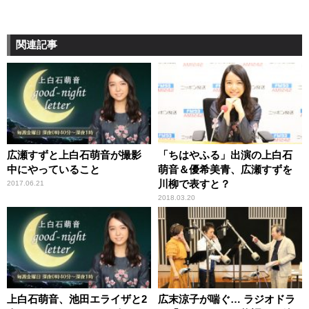
関連記事
広瀬すずと上白石萌音が撮影
「ちはやふる」出演の上白石
中にやっていること
萌音＆優希美青、広瀬すずを
川柳で表すと？
2017.06.21
2018.03.20
上白石萌音、池田エライザと2
広末涼子が喘ぐ… ラジオドラ