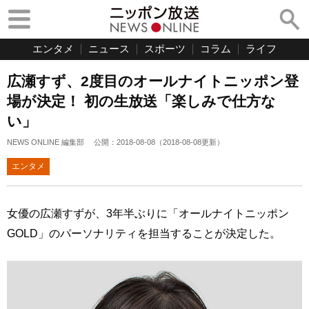
エンタメ
ニュース
スポーツ
コラム
ライフ
広瀬すず、2度目のオールナイトニッポン登
場が決定！ 初の生放送「楽しみで仕方な
い」
NEWS ONLINE 編集部
公開：
2018-08-08
（
2018-08-08
更新）
エンタメ
女優の広瀬すずが、3年半ぶりに「オールナイトニッポン
GOLD」のパーソナリティを担当することが決定した。