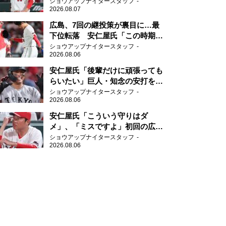
近守りのミスが多い」
ショウアップナイタースタッフ
2026.08.07
広島、7回の継投策が裏目に…最
下位転落 安仁屋氏「この時期に
来て勉強はない」
ショウアップナイタースタッフ
2026.08.06
安仁屋氏「後輩だけに頑張っても
らいたい」巨人・知念の安打を喜
ぶ
ショウアップナイタースタッフ
2026.08.06
安仁屋氏「こういう守りはダ
メ」、「ミスですよ」初回の広島
の守備に苦言
ショウアップナイタースタッフ
2026.08.06