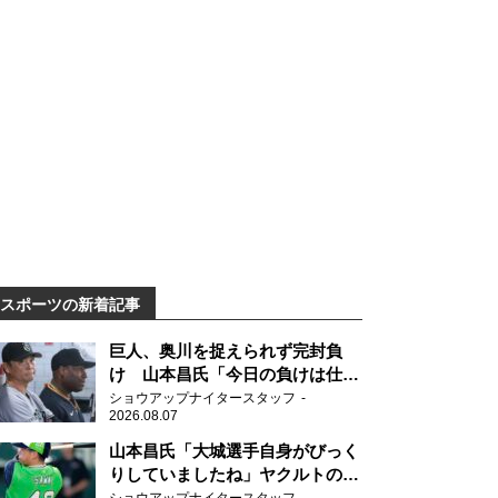
スポーツの新着記事
巨人、奥川を捉えられず完封負
け 山本昌氏「今日の負けは仕方
がない」
ショウアップナイタースタッフ
2026.08.07
山本昌氏「大城選手自身がびっく
りしていましたね」ヤクルトのフ
ァースト・澤井の判断を評価