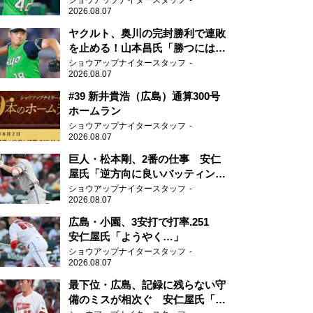
ショウアップナイタースタッフ
2026.08.07
ヤクルト、奥川の完封勝利で連敗
を止める！山本昌氏「勝つにはこ
ういう形しかない」
ショウアップナイタースタッフ
2026.08.07
#39 新井貴浩（広島）通算300号
ホームラン
ショウアップナイタースタッフ
2026.08.07
巨人・松本剛、2番の仕事 安仁
屋氏「逆方向に良いバッティン
グ」
ショウアップナイタースタッフ
2026.08.07
広島・小園、3安打で打率.251
安仁屋氏「ようやく…」
ショウアップナイタースタッフ
2026.08.07
最下位・広島、記録に残らない守
備のミスが相次ぐ 安仁屋氏「最