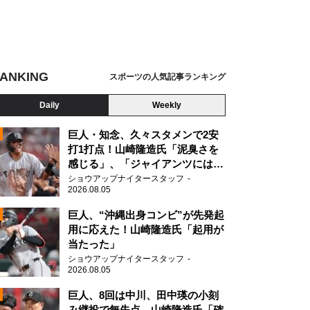
ANKING
スポーツの人気記事ランキング
Daily
Weekly
巨人・知念、久々スタメンで2安
打1打点！山崎隆造氏「泥臭さを
感じる」、「ジャイアンツには少
ないタイプ」
ショウアップナイタースタッフ
2026.08.05
2
巨人、“沖縄出身コンビ”が先発起
用に応えた！山崎隆造氏「起用が
当たった」
2
ショウアップナイタースタッフ
2026.08.05
巨人、8回は中川、田中瑛の小刻
み継投で無失点 山崎隆造氏「確