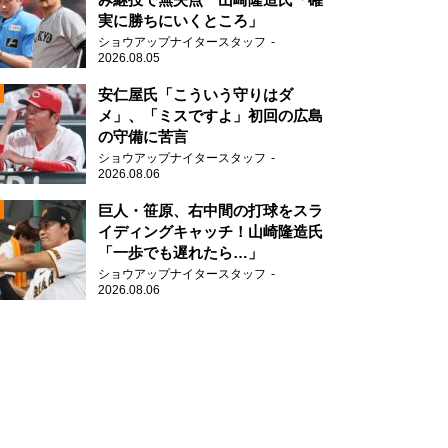
実に勝ちにいくところ」
ショウアップナイタースタッフ
2026.08.05
2
安仁屋氏「こういう守りはダ
メ」、「ミスですよ」初回の広島
の守備に苦言
ショウアップナイタースタッフ
2026.08.06
2
巨人・笹原、右中間の打球をスラ
イディングキャッチ！山崎隆造氏
「一歩でも遅れたら…」
2
ショウアップナイタースタッフ
2026.08.06