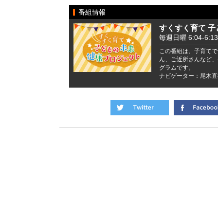
番組情報
すくすく育て 
毎週日曜 6:04-6:13
この番組は、子育てで
ん、ご近所さんなど、
グラムです。
ナビゲーター：尾木直