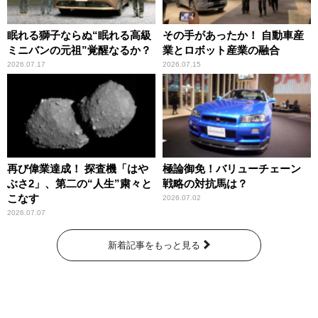
眠れる獅子ならぬ“眠れる高級
その手があったか！ 自動車産
ミニバンの元祖”覚醒なるか？
業とロボット産業の融合
2026.07.17
2026.07.15
再び偉業達成！ 探査機「はや
極論御免！バリューチェーン
ぶさ2」、第二の“人生”粛々と
戦略の対抗馬は？
こなす
2026.07.02
2026.07.07
新着記事をもっと見る