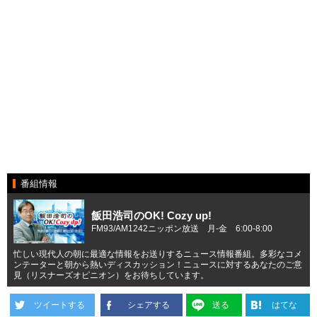
番組情報
飯田浩司のOK! Cozy up!
FM93/AM1242ニッポン放送 月-金 6:00-8:00
忙しい現代人の朝に最適な情報をお送りするニュース情報番組。多彩なコメ
ンテーターと朝から熱いディスカッション！ニュースに対するあなたのご意
見（リスナーズオピニオン）をお待ちしています。
ツイートする
シェアする
送る
はてな