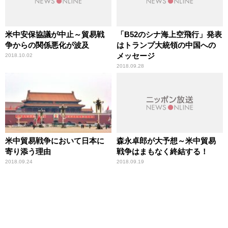
米中安保協議が中止～貿易戦
「B52のシナ海上空飛行」発表
争からの関係悪化が波及
はトランプ大統領の中国への
メッセージ
2018.10.02
2018.09.28
米中貿易戦争において日本に
森永卓郎が大予想～米中貿易
寄り添う理由
戦争はまもなく終結する！
2018.09.24
2018.09.19