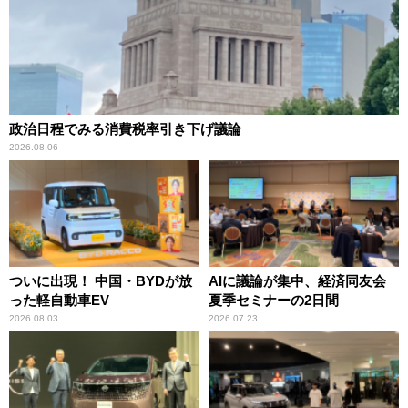
政治日程でみる消費税率引き下げ議論
2026.08.06
ついに出現！ 中国・BYDが放
AIに議論が集中、経済同友会
った軽自動車EV
夏季セミナーの2日間
2026.08.03
2026.07.23