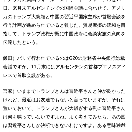
日、来月末アルゼンチンでの国際会議に合わせて、アメリ
カのトランプ大統領と中国の習近平国家主席が首脳会談を
行う計画が進められていると報じた。貿易摩擦の緩和を目
指して、トランプ政権が既に中国政府に会談実施の意向を
伝達したという。
飯田）バリで行われているのはG20の財務省中央銀行総裁
会議ですが、11月末にはアルゼンチンの首都ブエノスアイ
レスで首脳会談がある。
宮家）いままでトランプさんは習近平さんと仲が良かった
けれど、最近はお友達でもないと言っていますが、それは
置いておいて、トランプさんが大騒ぎする割に習近平さん
は何も喋っていないですよね。よく考えてみたら、あの国
は習近平さんしか決断できないわけですよ。ある意味独裁