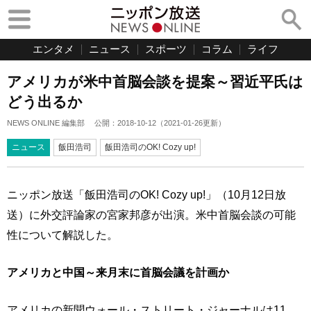
エンタメ
ニュース
スポーツ
コラム
ライフ
アメリカが米中首脳会談を提案～習近平氏は
どう出るか
NEWS ONLINE 編集部
公開：
2018-10-12
（
2021-01-26
更新）
ニュース
飯田浩司
飯田浩司のOK! Cozy up!
ニッポン放送「飯田浩司のOK! Cozy up!」（10月12日放
送）に外交評論家の宮家邦彦が出演。米中首脳会談の可能
性について解説した。
アメリカと中国～来月末に首脳会議を計画か
アメリカの新聞ウォール・ストリート・ジャーナルは11