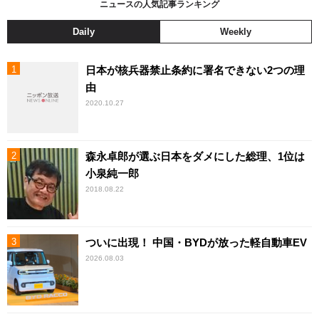
ニュースの人気記事ランキング
Daily
Weekly
日本が核兵器禁止条約に署名できない2つの理
由
2020.10.27
森永卓郎が選ぶ日本をダメにした総理、1位は
小泉純一郎
2018.08.22
ついに出現！ 中国・BYDが放った軽自動車EV
2026.08.03