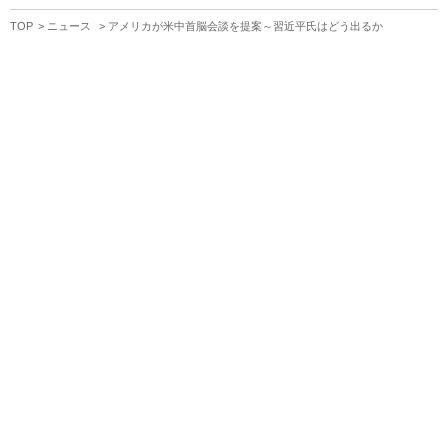
TOP
ニュース
アメリカが米中首脳会談を提案～習近平氏はどう出るか