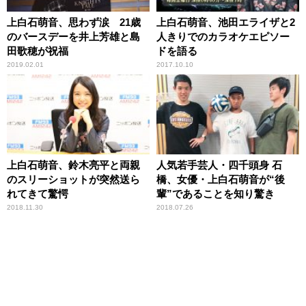
上白石萌音、思わず涙 21歳
上白石萌音、池田エライザと2
のバースデーを井上芳雄と島
人きりでのカラオケエピソー
田歌穂が祝福
ドを語る
2019.02.01
2017.10.10
上白石萌音、鈴木亮平と両親
人気若手芸人・四千頭身 石
のスリーショットが突然送ら
橋、女優・上白石萌音が“後
れてきて驚愕
輩”であることを知り驚き
2018.11.30
2018.07.26