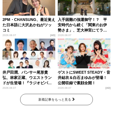
2PM・CHANSUNG、最近覚え
入手困難の強運御守！？ 平
た日本語に大沢あかねがツッ
安時代から続く「関東のお伊
コミ
勢さま」、芝大神宮にてラン
パンプスが合格祈願！
2026.08.07
AD
2026.08.07
井戸田潤、パンサー尾形貴
ゲストにSWEET STEADY・音
弘、林家正蔵、ウエストラン
井結衣＆白石まゆみが登場！
ドが生登場！『ラジオビバリ
公開収録で素顔全開！
ー昼ズ』
2026.08.07
2026.08.07
AD
新着記事をもっと見る