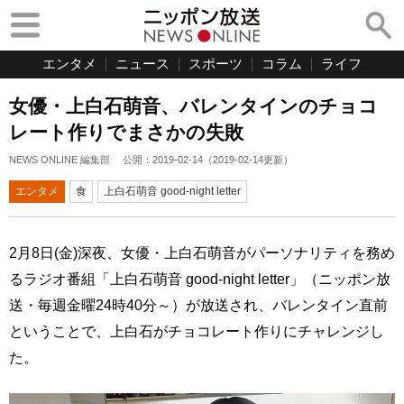
エンタメ
ニュース
スポーツ
コラム
ライフ
女優・上白石萌音、バレンタインのチョコ
レート作りでまさかの失敗
NEWS ONLINE 編集部
公開：
2019-02-14
（
2019-02-14
更新）
エンタメ
食
上白石萌音 good-night letter
2月8日(金)深夜、女優・上白石萌音がパーソナリティを務め
るラジオ番組「上白石萌音 good‐night letter」（ニッポン放
送・毎週金曜24時40分～）が放送され、バレンタイン直前
ということで、上白石がチョコレート作りにチャレンジし
た。