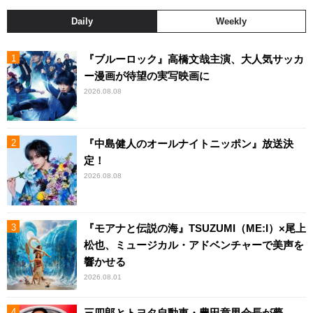
Daily
Weekly
『ブルーロック』高橋文哉主演、大人気サッカ
ー漫画が待望の実写映画に
2026.08.08
『中島健人のオールナイトニッポン』放送決
定！
2026.08.08
『モアナと伝説の海』TSUZUMI（ME:I）×尾上
松也、ミュージカル・アドベンチャーで美声を
響かせる
2026.08.01
三四郎とトヨタ自動車・豊田章男会長が夢