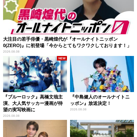
大注目の若手俳優・黒崎煌代が『オールナイトニッポン
0(ZERO)』に初登場「今からとてもワクワクしております！」
2026.08.08
NEW
『ブルーロック』高橋文哉主
『中島健人のオールナイトニ
演、大人気サッカー漫画が待
ッポン』放送決定！
望の実写映画に
2026.08.08
2026.08.08