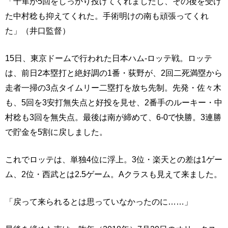
「千隼が5回をしっかり投げてくれましたし、その後を受け
た中村稔も抑えてくれた。手術明けの南も頑張ってくれ
た」（井口監督）
15日、東京ドームで行われた日本ハム-ロッテ戦。ロッテ
は、前日2本塁打と絶好調の1番・荻野が、2回二死満塁から
走者一掃の3点タイムリー二塁打を放ち先制。先発・佐々木
も、5回を3安打無失点と好投を見せ、2番手のルーキー・中
村稔も3回を無失点。最後は南が締めて、6-0で快勝。3連勝
で貯金を5割に戻しました。
これでロッテは、単独4位に浮上。3位・楽天との差は1ゲー
ム、2位・西武とは2.5ゲーム。Aクラスも見えて来ました。
「戻って来られるとは思っていなかったのに……」