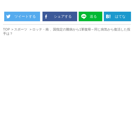
ツイートする
シェアする
送る
はてな
TOP
スポーツ
ロッテ・南 、国指定の難病から1軍復帰～同じ病気から復活した投
手は？