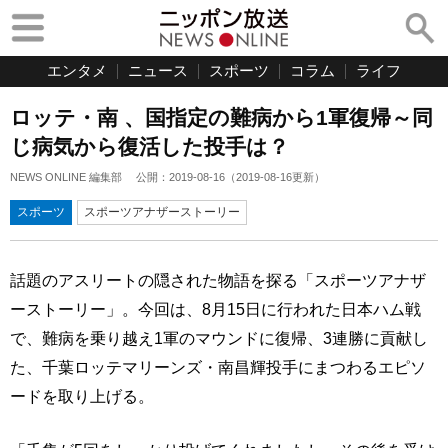
エンタメ
ニュース
スポーツ
コラム
ライフ
ロッテ・南 、国指定の難病から1軍復帰～同
じ病気から復活した投手は？
NEWS ONLINE 編集部
公開：
2019-08-16
（
2019-08-16
更新）
スポーツ
スポーツアナザーストーリー
話題のアスリートの隠された物語を探る「スポーツアナザ
ーストーリー」。今回は、8月15日に行われた日本ハム戦
で、難病を乗り越え1軍のマウンドに復帰、3連勝に貢献し
た、千葉ロッテマリーンズ・南昌輝投手にまつわるエピソ
ードを取り上げる。