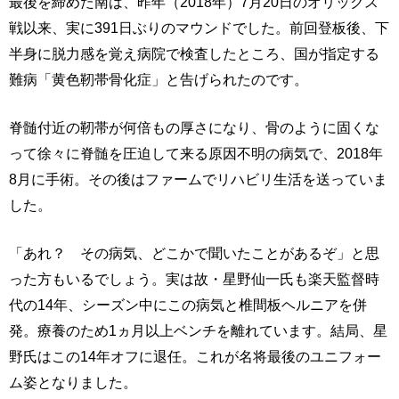
最後を締めた南は、昨年（2018年）7月20日のオリックス
戦以来、実に391日ぶりのマウンドでした。前回登板後、下
半身に脱力感を覚え病院で検査したところ、国が指定する
難病「黄色靭帯骨化症」と告げられたのです。
脊髄付近の靭帯が何倍もの厚さになり、骨のように固くな
って徐々に脊髄を圧迫して来る原因不明の病気で、2018年
8月に手術。その後はファームでリハビリ生活を送っていま
した。
「あれ？ その病気、どこかで聞いたことがあるぞ」と思
った方もいるでしょう。実は故・星野仙一氏も楽天監督時
代の14年、シーズン中にこの病気と椎間板ヘルニアを併
発。療養のため1ヵ月以上ベンチを離れています。結局、星
野氏はこの14年オフに退任。これが名将最後のユニフォー
ム姿となりました。