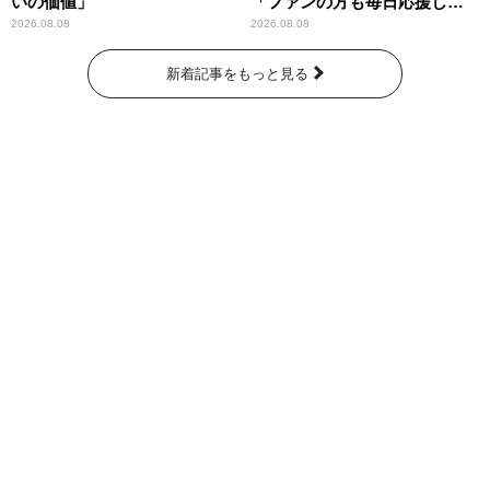
いの価値」
「ファンの方も毎日応援して
くれています」
2026.08.08
2026.08.08
新着記事をもっと見る