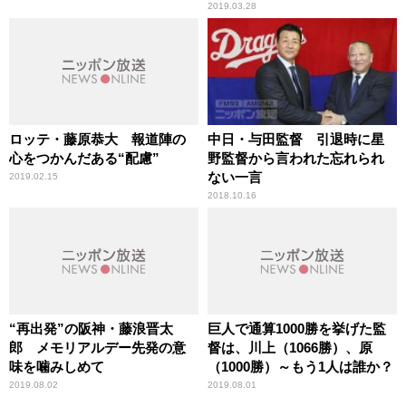
2019.03.28
ロッテ・藤原恭大 報道陣の
中日・与田監督 引退時に星
心をつかんだある“配慮”
野監督から言われた忘れられ
ない一言
2019.02.15
2018.10.16
“再出発”の阪神・藤浪晋太
巨人で通算1000勝を挙げた監
郎 メモリアルデー先発の意
督は、川上（1066勝）、原
味を噛みしめて
（1000勝）～もう1人は誰か？
2019.08.02
2019.08.01