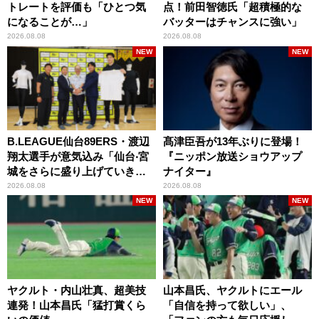
トレートを評価も「ひとつ気
点！前田智徳氏「超積極的な
になることが…」
バッターはチャンスに強い」
2026.08.08
2026.08.08
NEW
NEW
B.LEAGUE仙台89ERS・渡辺
髙津臣吾が13年ぶりに登場！
翔太選手が意気込み「仙台‧宮
『ニッポン放送ショウアップ
城をさらに盛り上げていきた
ナイター』
いです」
2026.08.08
2026.08.08
NEW
NEW
ヤクルト・内山壮真、超美技
山本昌氏、ヤクルトにエール
連発！山本昌氏「猛打賞くら
「自信を持って欲しい」、