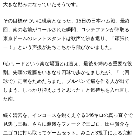
大きな励みになっていたそうです。
その目標がついに現実となった、15日の日本ハム戦。最終
回、南の名前がコールされた瞬間、ロッテファンが陣取る
東京ドームのレフトスタンドは歓声で沸き返り、「頑張れ
ー！」という声援があちこちから飛びかいました。
6点リードという楽な場面とは言え、最後を締める重要な役
割。先頭の近藤をいきなり四球で歩かせましたが、「（四
球で）走者をためたらまた、ブルペンで肩を作る人が出て
しまう。しっかり抑えようと思った」と気持ちを入れ直し
た南。
続く清宮を、インコースを鋭くえぐる146キロの真っ直ぐで
見逃し三振。さらに渡邉をフォークで三ゴロ、田中賢介を
二ゴロに打ち取ってゲームセット。みごと3投手による完封