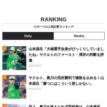
RANKING
スポーツの人気記事ランキング
Daily
Weekly
山本昌氏「大城選手自身がびっくりしていまし
たね」ヤクルトのファースト・澤井の判断を評
価
2026.08.07
ヤクルト、奥川の完封勝利で連敗を止める！山
本昌氏「勝つにはこういう形しかない」
2026.08.07
巨人、奥川を捉えられず完封負け 山本昌氏