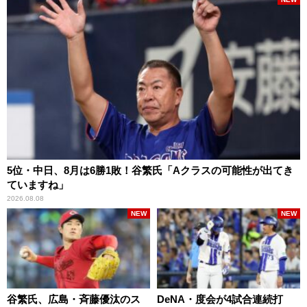
5位・中日、8月は6勝1敗！谷繁氏「Aクラスの可能性が出てき
ていますね」
2026.08.08
NEW
NEW
谷繁氏、広島・斉藤優汰のス
DeNA・度会が4試合連続打