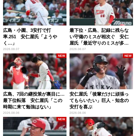
広島・小園、3安打で打
最下位・広島、記録に残らな
率.251 安仁屋氏「ようや
い守備のミスが相次ぐ 安仁
く…」
屋氏「最近守りのミスが多
い」
2026.08.07
2026.08.07
NEW
NEW
広島、7回の継投策が裏目に…
安仁屋氏「後輩だけに頑張っ
最下位転落 安仁屋氏「この
てもらいたい」巨人・知念の
時期に来て勉強はない」
安打を喜ぶ
2026.08.06
2026.08.06
NEW