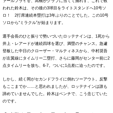
ァールフライを、高橋がグラブに当てて捕れず、これで救
われた鈴木は、その後の3球目をライトスタンドへ10号ソ
ロ！ 2打席連続本塁打は3年ぶりのことでした。この10号
ソロから“ミラクル”が始まります。
選手会長のひと振りで勢いづいたロッテナインは、1死から
井上・レアードが連続四球を選び、満塁のチャンス。急遽
登板した中日のクローザー・マルティネスから、中村奨吾
が左翼線にタイムリー二塁打、さらに藤岡がセンター前に2
点タイムリーを放ち、6-7。ついに1点差に迫ったのです。
しかし、続く岡がセカンドフライに倒れツーアウト。反撃
もここまでか……と思われましたが、ロッテナインは誰も
諦めていませんでした。鈴木はベンチで、こう念じていた
のです。