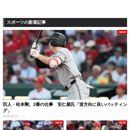
スポーツの新着記事
NEW
巨人・松本剛、2番の仕事 安仁屋氏「逆方向に良いバッティン
グ」
2026.08.07
NEW
NEW