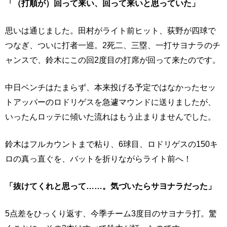
「（打順が）回って来い、回って来いと思っていた」
思いは通じました。田村がライト前ヒット、荻野が四球で
つなぎ、ついに打者一巡。2死二、三塁、一打サヨナラのチ
ャンスで、鈴木にこの回2度目の打席が回って来たのです。
中日ベンチはたまらず、本来投げる予定ではなかったセッ
トアッパーのロドリゲスを急遽マウンドに送りましたが、
いったんロッテに傾いた流れはもう止まりませんでした。
鈴木はフルカウントまで粘り、6球目、ロドリゲスの150キ
ロの真っ直ぐを、バットを折りながらライト前へ！
「抜けてくれと思って……。気づいたらサヨナラだった」
5点差をひっくり返す、今季チーム3度目のサヨナラ打。驚