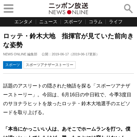
エンタメ
ニュース
スポーツ
コラム
ライフ
ロッテ・鈴木大地 指揮官が見ていた前向き
な姿勢
NEWS ONLINE 編集部
公開：
2019-06-17
（
2019-06-17
更新）
スポーツ
スポーツアナザーストーリー
話題のアスリートの隠された物語を探る「スポーツアナザ
ーストーリー」。今回は、6月16日の中日戦で、今季3度目
のサヨナラヒットを放ったロッテ・鈴木大地選手のエピソ
ードを取り上げる。
「本当にかっこいい人は、あそこでホームランを打つ。僕