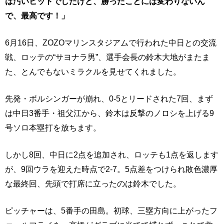
は汚いヒットでしたけど、勝ったことには変わりないん
で、最高です！」
6月16日、ZOZOマリンスタジアムで行われた中日との交流
戦、ロッテの“サヨナラ男”、選手会長の鈴木大地がまたま
た、とんでもないミラクルを見せてくれました。
先発・ボルシンガーが崩れ、0-5とリードされた7回、まず
は中日3番手・祖父江から、鈴木は反撃のノロシを上げる9
号ソロ本塁打を放ちます。
しかし8回、中日に2点を追加され、ロッテも1点を返します
が、9回ウラを迎えた時点で2-7。5点差をつけられ敗色濃厚
な最終回、先頭で打席に立ったのは鈴木でした。
ピッチャーは、5番手の田島。初球、三塁方向に上がったフ