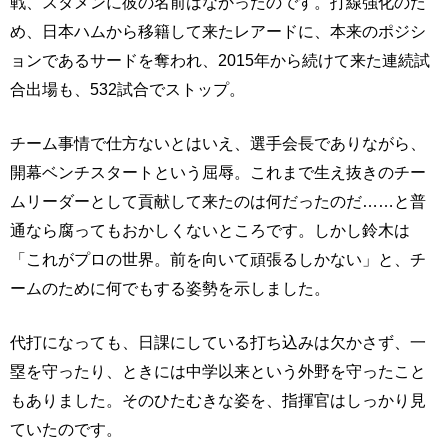
戦、スタメンに彼の名前はなかったのです。打線強化のた
め、日本ハムから移籍して来たレアードに、本来のポジシ
ョンであるサードを奪われ、2015年から続けて来た連続試
合出場も、532試合でストップ。
チーム事情で仕方ないとはいえ、選手会長でありながら、
開幕ベンチスタートという屈辱。これまで生え抜きのチー
ムリーダーとして貢献して来たのは何だったのだ……と普
通なら腐ってもおかしくないところです。しかし鈴木は
「これがプロの世界。前を向いて頑張るしかない」と、チ
ームのために何でもする姿勢を示しました。
代打になっても、日課にしている打ち込みは欠かさず、一
塁を守ったり、ときには中学以来という外野を守ったこと
もありました。そのひたむきな姿を、指揮官はしっかり見
ていたのです。