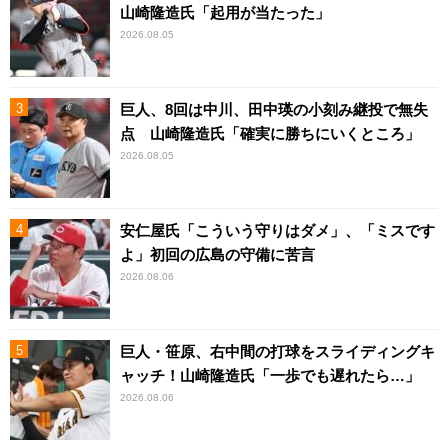
山崎隆造氏「起用が当たった」
2026.08.05
巨人、8回は中川、田中瑛の小刻み継投で無失
点 山崎隆造氏「確実に勝ちにいくところ」
2026.08.05
安仁屋氏「こういう守りはダメ」、「ミスです
よ」初回の広島の守備に苦言
2026.08.06
巨人・笹原、右中間の打球をスライディングキ
ャッチ！山崎隆造氏「一歩でも遅れたら…」
2026.08.06