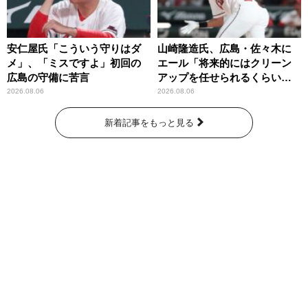
安仁屋氏「こういう守りはダ
山崎隆造氏、広島・佐々木に
メ」、「ミスですよ」初回の
エール「将来的にはクリーン
広島の守備に苦言
アップを任せられるくらいま
では成長して」
2026.08.06
2026.08.06
新着記事をもっと見る