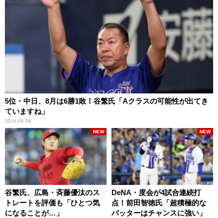
5位・中日、8月は6勝1敗！谷繁氏「Aクラスの可能性が出てき
ていますね」
2026.08.08
NEW
NEW
谷繁氏、広島・斉藤優汰のス
DeNA・度会が4試合連続打
トレートを評価も「ひとつ気
点！前田智徳氏「超積極的な
になることが…」
バッターはチャンスに強い」