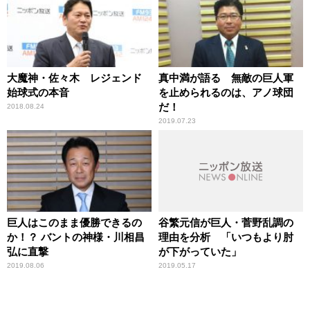
大魔神・佐々木 レジェンド
真中満が語る 無敵の巨人軍
始球式の本音
を止められるのは、アノ球団
だ！
2018.08.24
2019.07.23
巨人はこのまま優勝できるの
谷繁元信が巨人・菅野乱調の
か！？ バントの神様・川相昌
理由を分析 「いつもより肘
弘に直撃
が下がっていた」
2019.08.06
2019.05.17