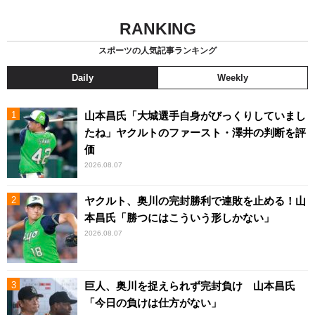
RANKING
スポーツの人気記事ランキング
Daily
Weekly
山本昌氏「大城選手自身がびっくりしていまし
たね」ヤクルトのファースト・澤井の判断を評
価
2026.08.07
ヤクルト、奥川の完封勝利で連敗を止める！山
本昌氏「勝つにはこういう形しかない」
2026.08.07
巨人、奥川を捉えられず完封負け 山本昌氏
「今日の負けは仕方がない」