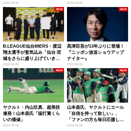
2026.08.08
2026.08.08
NEW
NEW
B.LEAGUE仙台89ERS・渡辺
髙津臣吾が13年ぶりに登場！
翔太選手が意気込み「仙台‧宮
『ニッポン放送ショウアップ
城をさらに盛り上げていきた
ナイター』
いです」
2026.08.08
2026.08.08
NEW
NEW
ヤクルト・内山壮真、超美技
山本昌氏、ヤクルトにエール
連発！山本昌氏「猛打賞くら
「自信を持って欲しい」、
いの価値」
「ファンの方も毎日応援して
くれています」
2026.08.08
2026.08.08