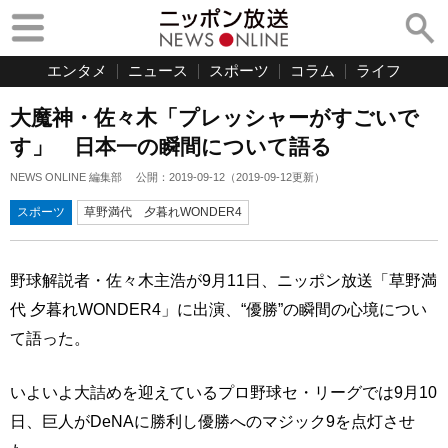
エンタメ
ニュース
スポーツ
コラム
ライフ
大魔神・佐々木「プレッシャーがすごいで
す」 日本一の瞬間について語る
NEWS ONLINE 編集部
公開：
2019-09-12
（
2019-09-12
更新）
スポーツ
草野満代 夕暮れWONDER4
野球解説者・佐々木主浩が9月11日、ニッポン放送「草野満
代 夕暮れWONDER4」に出演、“優勝”の瞬間の心境につい
て語った。
いよいよ大詰めを迎えているプロ野球セ・リーグでは9月10
日、巨人がDeNAに勝利し優勝へのマジック9を点灯させ