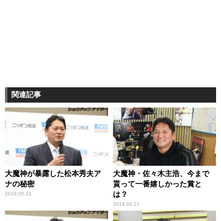
関連記事
大魔神が暴露した松本秀夫ア
大魔神・佐々木主浩、今まで
ナの秘密
貰って一番嬉しかった賞と
は？
2018.05.31
2018.04.21