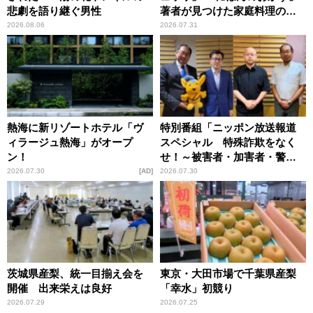
悲劇を語り継ぐ男性
著者が見つけた家庭料理の知
恵
2026.08.06
2026.07.31
熱海に新リゾートホテル「ヴ
特別番組「ニッポン放送報道
ィラージュ熱海」がオープ
スペシャル 特殊詐欺をなく
ン！
せ！～被害者・加害者・警視
庁が語るトクリュウの実態
2026.07.30
AD
2026.07.30
～」放送
茨城県産梨、統一目揃え会を
東京・大田市場で千葉県産梨
開催 出来栄えは良好
「幸水」初競り
2026.07.29
2026.07.25