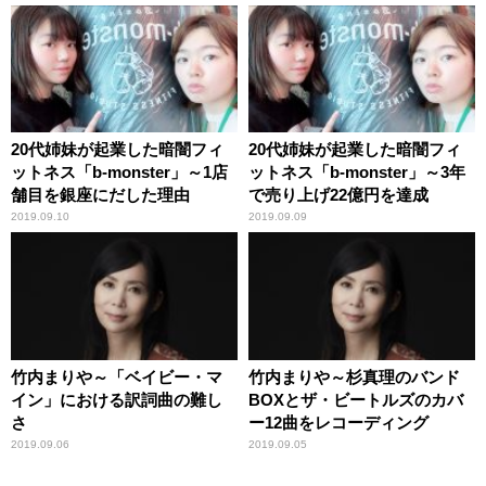
20代姉妹が起業した暗闇フィ
20代姉妹が起業した暗闇フィ
ットネス「b-monster」～1店
ットネス「b-monster」～3年
舗目を銀座にだした理由
で売り上げ22億円を達成
2019.09.10
2019.09.09
竹内まりや～「ベイビー・マ
竹内まりや～杉真理のバンド
イン」における訳詞曲の難し
BOXとザ・ビートルズのカバ
さ
ー12曲をレコーディング
2019.09.06
2019.09.05