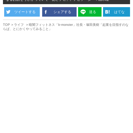
ツイートする
シェアする
送る
はてな
TOP
ライフ
暗闇フィットネス「b-monster」社長・塚田美樹「起業を目指すのな
らば、とにかくやってみること」