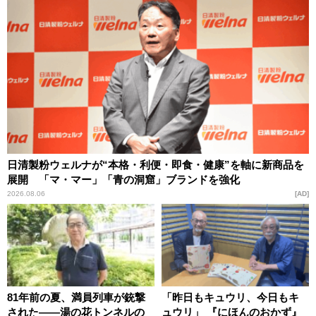
日清製粉ウェルナが“本格・利便・即食・健康”を軸に新商品を
展開 「マ・マー」「青の洞窟」ブランドを強化
2026.08.06
AD
81年前の夏、満員列車が銃撃
「昨日もキュウリ、今日もキ
された――湯の花トンネルの
ュウリ」 『にほんのおかず』