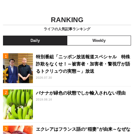
RANKING
ライフの人気記事ランキング
Daily
Weekly
特別番組「ニッポン放送報道スペシャル 特殊
詐欺をなくせ！～被害者・加害者・警視庁が語
るトクリュウの実態～」放送
2026.07.30
バナナが緑色の状態でしか輸入されない理由
2019.08.16
エクレアはフランス語の“稲妻”が由来～なぜな