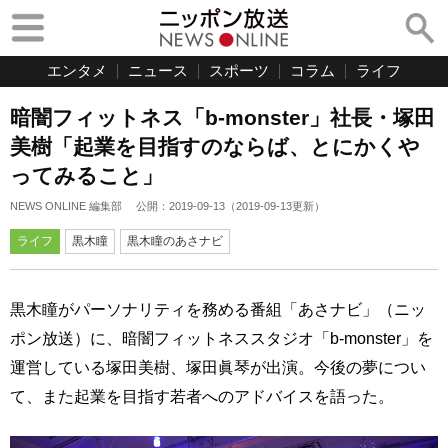
エンタメ
ニュース
スポーツ
コラム
ライフ
暗闇フィットネス「b-monster」社長・塚田
美樹「起業を目指すのならば、とにかくや
ってみること」
NEWS ONLINE 編集部
公開：
2019-09-13
（
2019-09-13
更新）
ライフ
黒木瞳
黒木瞳のあさナビ
黒木瞳がパーソナリティを務める番組「あさナビ」（ニッ
ポン放送）に、暗闇フィットネススタジオ「b-monster」を
運営している塚田美樹、塚田眞琴が出演。今後の夢につい
て、また起業を目指す若者へのアドバイスを語った。