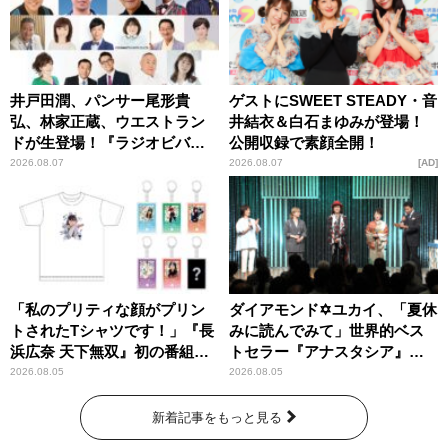
井戸田潤、パンサー尾形貴
ゲストにSWEET STEADY・音
弘、林家正蔵、ウエストラン
井結衣＆白石まゆみが登場！
ドが生登場！『ラジオビバリ
公開収録で素顔全開！
ー昼ズ』
2026.08.07
2026.08.07
AD
「私のプリティな顔がプリン
ダイアモンド✡ユカイ、「夏休
トされたTシャツです！」『長
みに読んでみて」世界的ベス
浜広奈 天下無双』初の番組グ
トセラー『アナスタシア』を
ッズ発売
紹介
2026.08.05
2026.08.05
新着記事をもっと見る