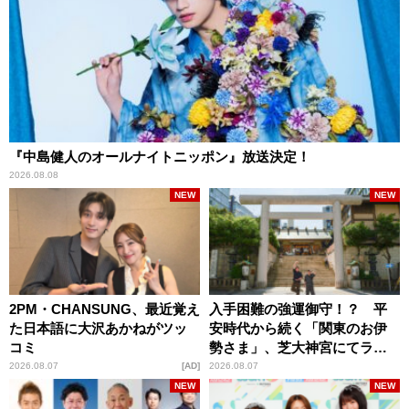
『中島健人のオールナイトニッポン』放送決定！
2026.08.08
NEW
NEW
2PM・CHANSUNG、最近覚え
入手困難の強運御守！？ 平
た日本語に大沢あかねがツッ
安時代から続く「関東のお伊
コミ
勢さま」、芝大神宮にてラン
パンプスが合格祈願！
2026.08.07
AD
2026.08.07
NEW
NEW