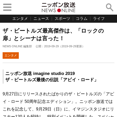
エンタメ
ニュース
スポーツ
コラム
ライフ
ザ・ビートルズ最高傑作は、「ロックの
扉」とシーナは言った！
NEWS ONLINE 編集部
公開：
2019-09-29
（
2019-09-29
更新）
エンタメ
ニッポン放送 imagine studio 2019
ザ・ビートルズ最後の伝説「アビイ・ロード」
9月27日にリリースされたばかりのザ・ビートルズの「アビ
イ・ロード 50周年記念エディション」。ニッポン放送では
これを記念して、9月29日（日）に、イマジンスタジオにリ
スナー120人を招待し、特別イベントを開催した。スペシャ