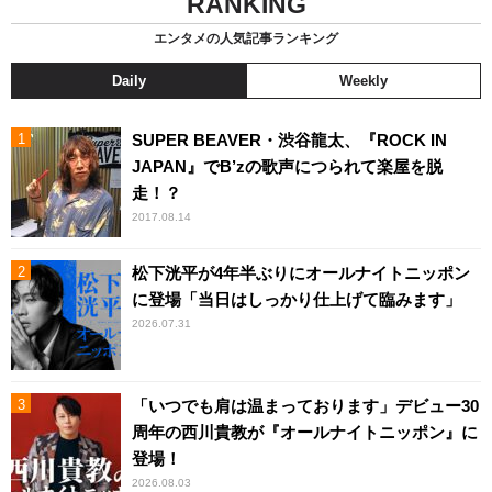
RANKING
エンタメの人気記事ランキング
Daily
Weekly
SUPER BEAVER・渋谷龍太、『ROCK IN
JAPAN』でB’zの歌声につられて楽屋を脱
走！？
2017.08.14
松下洸平が4年半ぶりにオールナイトニッポン
に登場「当日はしっかり仕上げて臨みます」
2026.07.31
「いつでも肩は温まっております」デビュー30
周年の西川貴教が『オールナイトニッポン』に
登場！
2026.08.03