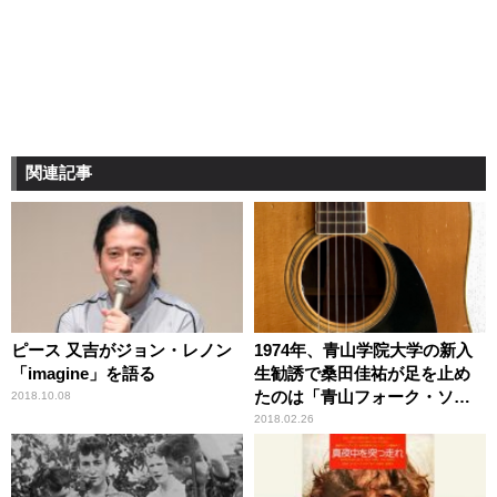
関連記事
ピース 又吉がジョン・レノン
1974年、青山学院大学の新入
「imagine」を語る
生勧誘で桑田佳祐が足を止め
たのは「青山フォーク・ソン
2018.10.08
グ 出発（たびたち）」とい
2018.02.26
う名のサークルだった