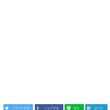
ツイートする
シェアする
送る
はてな