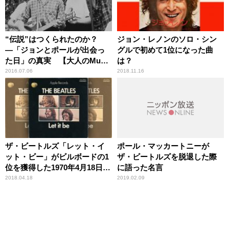
“伝説”はつくられたのか？
ジョン・レノンのソロ・シン
―「ジョンとポールが出会っ
グルで初めて1位になった曲
た日」の真実 【大人のMusic
は？
Calendar】
2016.07.06
2018.11.16
ザ・ビートルズ「レット・イ
ポール・マッカートニーが
ット・ビー」がビルボードの1
ザ・ビートルズを脱退した際
位を獲得した1970年4月18日、
に語った名言
僕は彼らからのメッセージ
2018.04.18
2019.02.09
（なすがままに＝あるがまま
に）を受け入れることができ
なかった