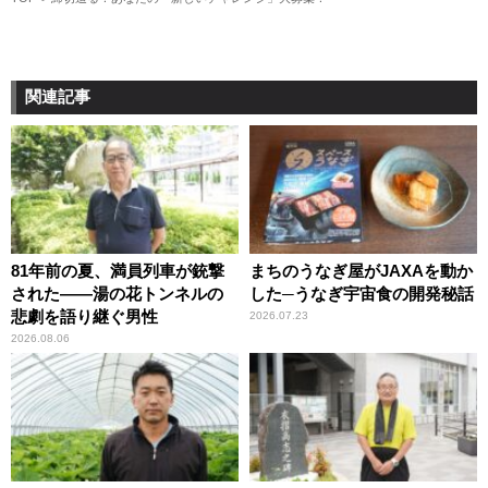
関連記事
81年前の夏、満員列車が銃撃
まちのうなぎ屋がJAXAを動か
された――湯の花トンネルの
した─うなぎ宇宙食の開発秘話
悲劇を語り継ぐ男性
2026.07.23
2026.08.06