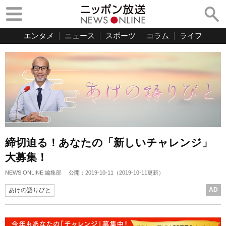
エンタメ
ニュース
スポーツ
コラム
ライフ
締切迫る！あなたの「新しいチャレンジ」
大募集！
NEWS ONLINE 編集部
公開：
2019-10-11
（
2019-10-11
更新）
AD
あけの語りびと