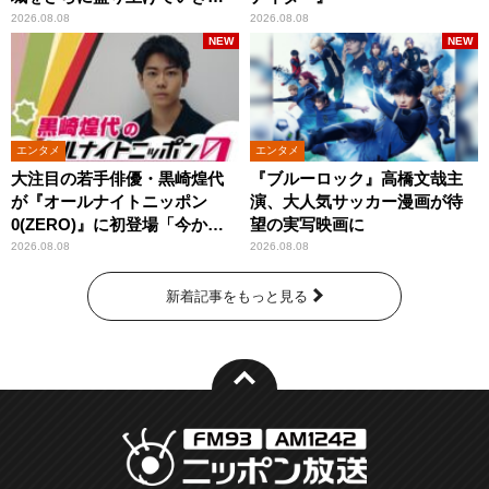
いです」
2026.08.08
2026.08.08
NEW
NEW
エンタメ
エンタメ
大注目の若手俳優・黒崎煌代
『ブルーロック』高橋文哉主
が『オールナイトニッポン
演、大人気サッカー漫画が待
0(ZERO)』に初登場「今から
望の実写映画に
とてもワクワクしておりま
2026.08.08
2026.08.08
す！」
新着記事をもっと見る