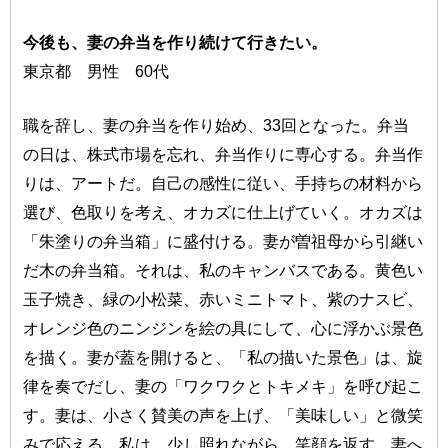
今後も、妻の弁当を作り続けて行きたい。
東京都 男性 60代
職を辞し、妻の弁当を作り始め、33回となった。弁当
の日は、株式市場を忘れ、弁当作りに専心する。弁当作
りは、アートだ。自己の感性に従い、手持ちの材料から
選び、色取りを考え、オカズに仕上げていく。オカズは
「朱塗りの弁当箱」に盛付ける。妻が曽祖母から引継い
だ木の弁当箱。それは、私のキャンバスである。黄色い
玉子焼き、緑の小松菜、赤いミニトマト、紫のナスビ、
オレンジ色のニンジンを絵の具にして、心に浮かぶ景色
を描く。妻が蓋を開けると、「私の描いた景色」は、旋
律を奏でだし、妻の「ワクワクとトキメキ」を呼び起こ
す。妻は、小さく賛美の声を上げ、「美味しい」と微笑
みで応える。私は、少し照れながら、笑顔を返す。妻へ