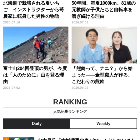
北海道で栽培される夏いち
50年間、毎夏1000km。81歳の
ご インストラクターから苺
元教師が子供たちと自転車を
農家に転身した男性の物語
漕ぎ続ける理由
2026.07.16
2026.07.09
富士山204回登頂の男が、今度
「熊鈴って、ナニ？」から始
は「人のために」山を登る理
まった――金型職人が作る、
由
こだわりの熊鈴
2026.07.02
2026.06.25
RANKING
人気記事ランキング
Daily
Weekly