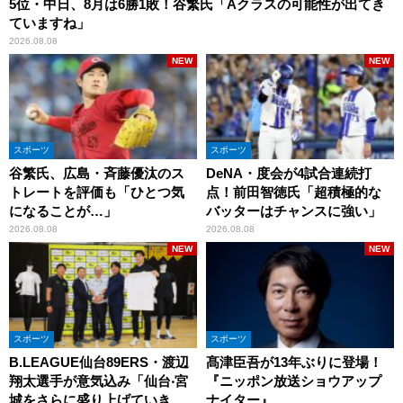
5位・中日、8月は6勝1敗！谷繁氏「Aクラスの可能性が出てき
ていますね」
2026.08.08
NEW
NEW
スポーツ
スポーツ
谷繁氏、広島・斉藤優汰のス
DeNA・度会が4試合連続打
トレートを評価も「ひとつ気
点！前田智徳氏「超積極的な
になることが…」
バッターはチャンスに強い」
2026.08.08
2026.08.08
NEW
NEW
スポーツ
スポーツ
B.LEAGUE仙台89ERS・渡辺
髙津臣吾が13年ぶりに登場！
翔太選手が意気込み「仙台‧宮
『ニッポン放送ショウアップ
城をさらに盛り上げていきた
ナイター』