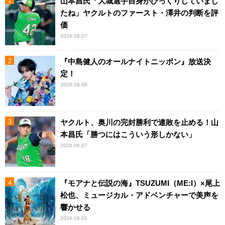
山本昌氏「大城選手自身がびっくりしていまし
たね」ヤクルトのファースト・澤井の判断を評
価
2026.08.07
『中島健人のオールナイトニッポン』放送決
定！
2026.08.08
ヤクルト、奥川の完封勝利で連敗を止める！山
本昌氏「勝つにはこういう形しかない」
2026.08.07
『モアナと伝説の海』TSUZUMI（ME:I）×尾上
松也、ミュージカル・アドベンチャーで美声を
響かせる
2026.08.01