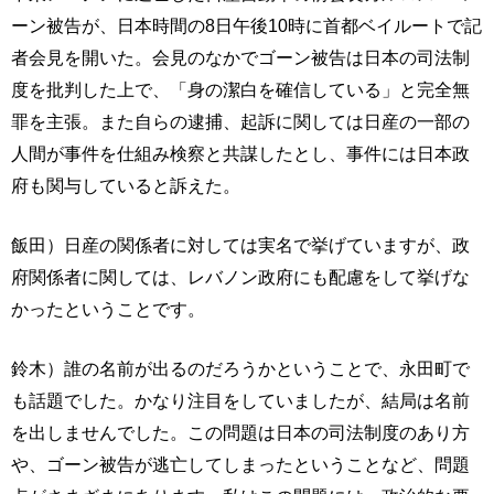
ーン被告が、日本時間の8日午後10時に首都ベイルートで記
者会見を開いた。会見のなかでゴーン被告は日本の司法制
度を批判した上で、「身の潔白を確信している」と完全無
罪を主張。また自らの逮捕、起訴に関しては日産の一部の
人間が事件を仕組み検察と共謀したとし、事件には日本政
府も関与していると訴えた。
飯田）日産の関係者に対しては実名で挙げていますが、政
府関係者に関しては、レバノン政府にも配慮をして挙げな
かったということです。
鈴木）誰の名前が出るのだろうかということで、永田町で
も話題でした。かなり注目をしていましたが、結局は名前
を出しませんでした。この問題は日本の司法制度のあり方
や、ゴーン被告が逃亡してしまったということなど、問題