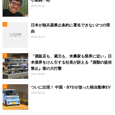
小泉純一郎
2018.08.22
日本が核兵器禁止条約に署名できない2つの理
由
2020.10.27
「酒販店も、蔵元も、米農家も限界に近い」日
本酒界をけん引する社長が訴える『酒類の提供
禁止』策の大打撃
2021.06.08
ついに出現！ 中国・BYDが放った軽自動車EV
2026.08.03