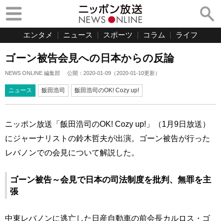
エンタメ
ニュース
スポーツ
コラム
ライフ
ゴーン被告会見への日本からの反論
NEWS ONLINE 編集部
公開：
2020-01-09
（
2020-01-10
更新）
ニュース
飯田浩司
飯田浩司のOK! Cozy up!
ニッポン放送「飯田浩司のOK! Cozy up!」（1月9日放送）
にジャーナリストの鈴木哲夫が出演。ゴーン被告が行った
レバノンでの会見について解説した。
ゴーン被告～会見で日本の司法制度を批判、無罪を主
張
中東レバノンに逃亡した日産自動車の前会長カルロス・ゴ