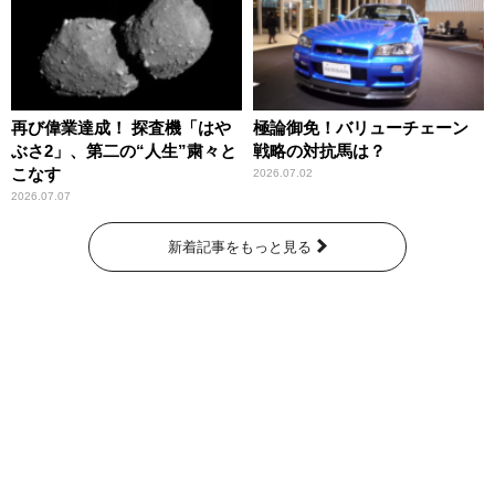
再び偉業達成！ 探査機「はや
極論御免！バリューチェーン
ぶさ2」、第二の“人生”粛々と
戦略の対抗馬は？
こなす
2026.07.02
2026.07.07
新着記事をもっと見る