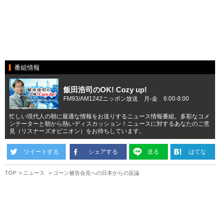
番組情報
飯田浩司のOK! Cozy up!
FM93/AM1242ニッポン放送 月-金 6:00-8:00
忙しい現代人の朝に最適な情報をお送りするニュース情報番組。多彩なコメ
ンテーターと朝から熱いディスカッション！ニュースに対するあなたのご意
見（リスナーズオピニオン）をお待ちしています。
ツイートする
シェアする
送る
はてな
TOP
ニュース
ゴーン被告会見への日本からの反論