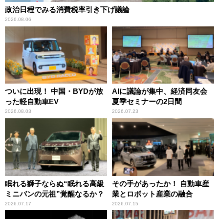
政治日程でみる消費税率引き下げ議論
2026.08.06
ついに出現！ 中国・BYDが放
AIに議論が集中、経済同友会
った軽自動車EV
夏季セミナーの2日間
2026.08.03
2026.07.23
眠れる獅子ならぬ“眠れる高級
その手があったか！ 自動車産
ミニバンの元祖”覚醒なるか？
業とロボット産業の融合
2026.07.17
2026.07.15