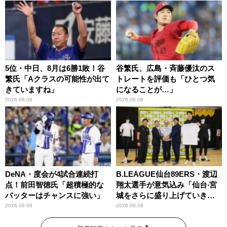
5位・中日、8月は6勝1敗！谷
谷繁氏、広島・斉藤優汰のス
繁氏「Aクラスの可能性が出て
トレートを評価も「ひとつ気
きていますね」
になることが…」
2026.08.08
2026.08.08
DeNA・度会が4試合連続打
B.LEAGUE仙台89ERS・渡辺
点！前田智徳氏「超積極的な
翔太選手が意気込み「仙台‧宮
バッターはチャンスに強い」
城をさらに盛り上げていきた
いです」
2026.08.08
2026.08.08