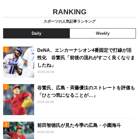
RANKING
スポーツの人気記事ランキング
Daily
Weekly
DeNA、エンカーナシオン4番固定で打線が活
性化 谷繁氏「前後の流れがすごく良くなりま
したね」
2026.08.09
谷繁氏、広島・斉藤優汰のストレートを評価も
「ひとつ気になることが…」
2026.08.08
前田智徳氏が見た今季の広島・小園海斗
2026.08.09