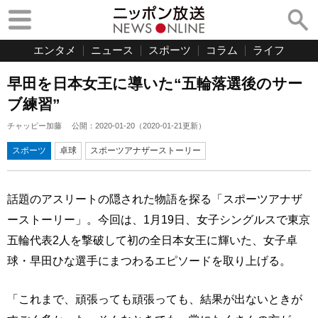
エンタメ
ニュース
スポーツ
コラム
ライフ
早田を日本女王に導いた“五輪落選後のサー
ブ練習”
チャッピー加藤
公開：
2020-01-20
（
2020-01-21
更新）
スポーツ
卓球
スポーツアナザーストーリー
話題のアスリートの隠された物語を探る「スポーツアナザ
ーストーリー」。今回は、1月19日、女子シングルスで東京
五輪代表2人を撃破して初の全日本女王に輝いた、女子卓
球・早田ひな選手にまつわるエピソードを取り上げる。
「これまで、頑張っても頑張っても、結果が出ないときが