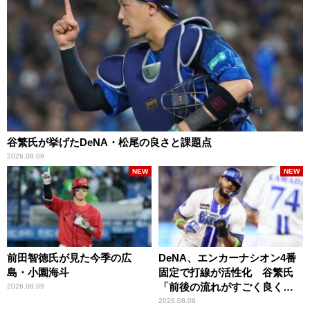
谷繁氏が挙げたDeNA・松尾の良さと課題点
2026.08.09
NEW
NEW
前田智徳氏が見た今季の広
DeNA、エンカーナシオン4番
島・小園海斗
固定で打線が活性化 谷繁氏
「前後の流れがすごく良くな
2026.08.09
りましたね」
2026.08.09