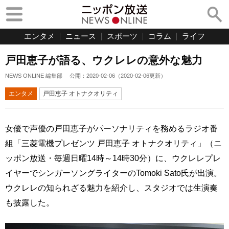
エンタメ
ニュース
スポーツ
コラム
ライフ
戸田恵子が語る、ウクレレの意外な魅力
NEWS ONLINE 編集部
公開：
2020-02-06
（
2020-02-06
更新）
エンタメ
戸田恵子 オトナクオリティ
女優で声優の戸田恵子がパーソナリティを務めるラジオ番
組「三菱電機プレゼンツ 戸田恵子 オトナクオリティ」（ニ
ッポン放送・毎週日曜14時～14時30分）に、ウクレレプレ
イヤーでシンガーソングライターのTomoki Sato氏が出演。
ウクレレの知られざる魅力を紹介し、スタジオでは生演奏
も披露した。