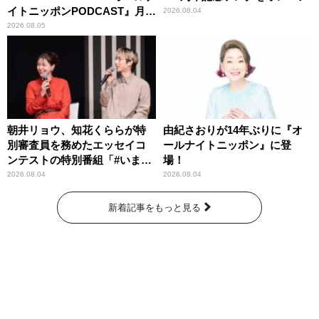
イトニッポンPODCAST』月替
2026.08.04
わりパーソナリティ
2026.08.05
朝井リョウ、知花くららが特
由紀さおりが14年ぶりに『オ
別審査員を務めたエッセイコ
ールナイトニッポン』に登
ンテストの特別番組「#いまあ
場！
なたに伝えたいこと」
2026.08.04
2026.08.04
新着記事をもっと見る