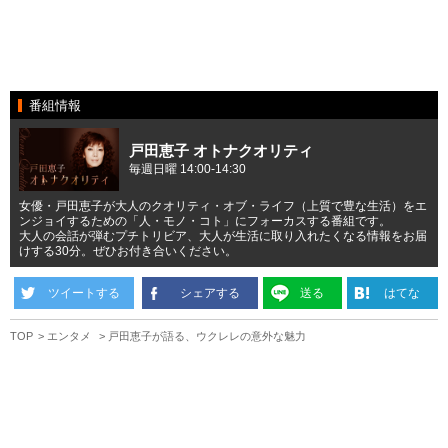
番組情報
戸田恵子 オトナクオリティ
毎週日曜 14:00-14:30
女優・戸田恵子が大人のクオリティ・オブ・ライフ（上質で豊な生活）をエ
ンジョイするための「人・モノ・コト」にフォーカスする番組です。
大人の会話が弾むプチトリビア、大人が生活に取り入れたくなる情報をお届
けする30分。ぜひお付き合いください。
ツイートする
シェアする
送る
はてな
TOP
エンタメ
戸田恵子が語る、ウクレレの意外な魅力