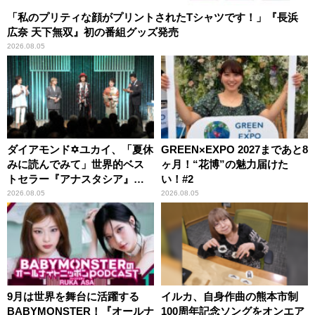
「私のプリティな顔がプリントされたTシャツです！」『長浜
広奈 天下無双』初の番組グッズ発売
2026.08.05
ダイアモンド✡ユカイ、「夏休
GREEN×EXPO 2027まであと8
みに読んでみて」世界的ベス
ヶ月！“花博”の魅力届けた
トセラー『アナスタシア』を
い！#2
紹介
2026.08.05
2026.08.05
9月は世界を舞台に活躍する
イルカ、自身作曲の熊本市制
BABYMONSTER！『オールナ
100周年記念ソングをオンエア