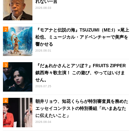
れない一言
2026.08.03
『モアナと伝説の海』TSUZUMI（ME:I）×尾上
松也、ミュージカル・アドベンチャーで美声を
響かせる
2026.08.01
『だぁれかさんとアソぼ？』FRUITS ZIPPER
鎮西寿々歌主演！ この遊び、やってはいけま
せん。
2026.07.25
朝井リョウ、知花くららが特別審査員を務めた
エッセイコンテストの特別番組「#いまあなた
に伝えたいこと」
2026.08.04