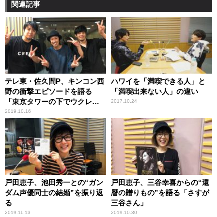
関連記事
テレ東・佐久間P、キンコン西
ハワイを「満喫できる人」と
野の衝撃エピソードを語る
「満喫出来ない人」の違い
「東京タワーの下でウクレ
2017.10.24
レ」
2019.10.16
戸田恵子、池田秀一との“ガン
戸田恵子、三谷幸喜からの“還
ダム声優同士の結婚”を振り返
暦の贈りもの”を語る「さすが
る
三谷さん」
2019.11.13
2019.10.30