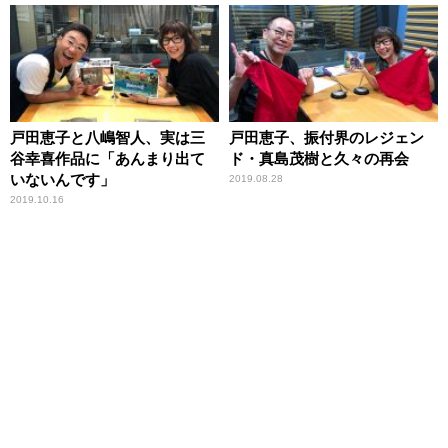
戸田恵子と八嶋智人、実は三
戸田恵子、振付界のレジェン
谷幸喜作品に「あんまり出て
ド・真島茂樹と久々の再会
いないんです」
2019.08.28
2019.10.16