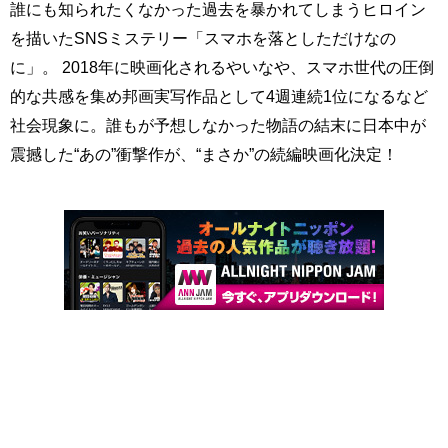
誰にも知られたくなかった過去を暴かれてしまうヒロイン
を描いたSNSミステリー「スマホを落としただけなの
に」。 2018年に映画化されるやいなや、スマホ世代の圧倒
的な共感を集め邦画実写作品として4週連続1位になるなど
社会現象に。誰もが予想しなかった物語の結末に日本中が
震撼した“あの”衝撃作が、“まさか”の続編映画化決定！