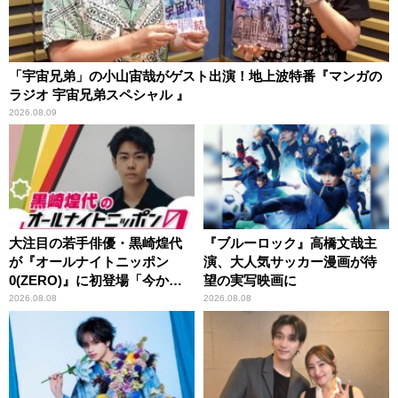
「宇宙兄弟」の小山宙哉がゲスト出演！地上波特番『マンガの
ラジオ 宇宙兄弟スペシャル 』
2026.08.09
大注目の若手俳優・黒崎煌代
『ブルーロック』高橋文哉主
が『オールナイトニッポン
演、大人気サッカー漫画が待
0(ZERO)』に初登場「今から
望の実写映画に
とてもワクワクしておりま
2026.08.08
2026.08.08
す！」