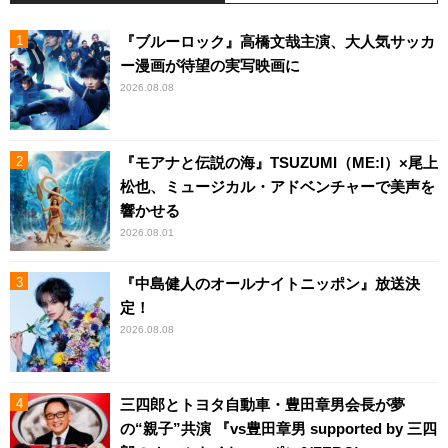
『ブルーロック』高橋文哉主演、大人気サッカ
ー漫画が待望の実写映画に
2026.08.08
『モアナと伝説の海』TSUZUMI（ME:I）×尾上
松也、ミュージカル・アドベンチャーで美声を
響かせる
2026.08.01
『中島健人のオールナイトニッポン』放送決
定！
2026.08.08
三四郎とトヨタ自動車・豊田章男会長が夢
の“親子”共演 『vs豊田章男 supported by 三四