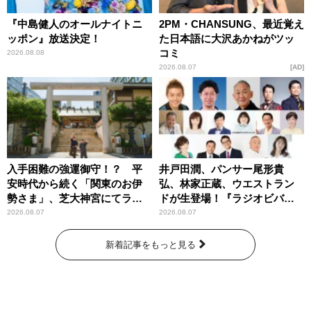
『中島健人のオールナイトニ
2PM・CHANSUNG、最近覚え
ッポン』放送決定！
た日本語に大沢あかねがツッ
コミ
2026.08.08
2026.08.07
AD
入手困難の強運御守！？ 平
井戸田潤、パンサー尾形貴
安時代から続く「関東のお伊
弘、林家正蔵、ウエストラン
勢さま」、芝大神宮にてラン
ドが生登場！『ラジオビバリ
パンプスが合格祈願！
ー昼ズ』
2026.08.07
2026.08.07
新着記事をもっと見る