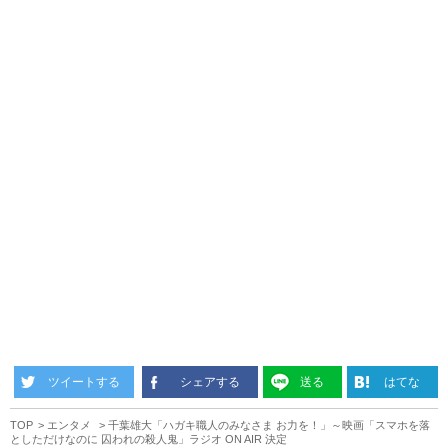
ツイートする
シェアする
送る
はてな
TOP
エンタメ
千葉雄大「ハガキ職人のみなさま お力を！」～映画「スマホを落
としただけなのに 囚われの殺人鬼」ラジオ ON AIR 決定