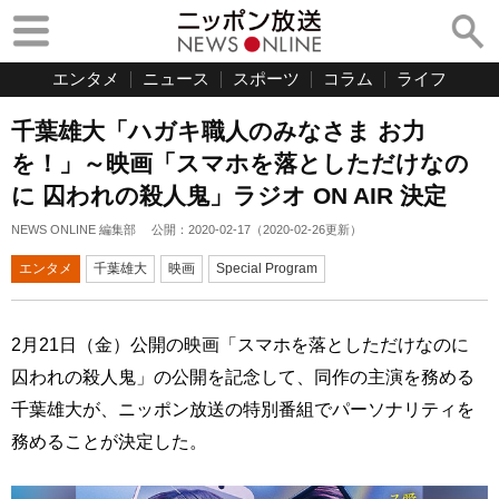
エンタメ
ニュース
スポーツ
コラム
ライフ
千葉雄大「ハガキ職人のみなさま お力
を！」～映画「スマホを落としただけなの
に 囚われの殺人鬼」ラジオ ON AIR 決定
NEWS ONLINE 編集部
公開：
2020-02-17
（
2020-02-26
更新）
エンタメ
千葉雄大
映画
Special Program
2月21日（金）公開の映画「スマホを落としただけなのに
囚われの殺人鬼」の公開を記念して、同作の主演を務める
千葉雄大が、ニッポン放送の特別番組でパーソナリティを
務めることが決定した。