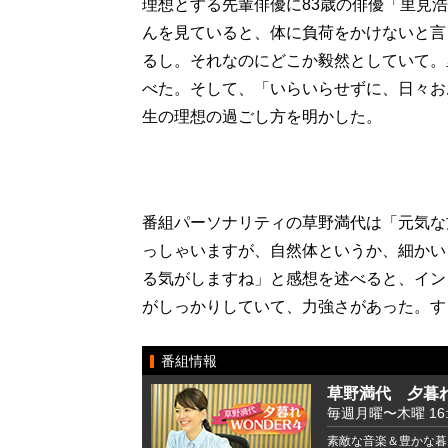
理想とする先輩俳優に83歳の俳優「里見
んを見ていると、体に負荷をかけないと言
るし。それなのにどこか毅然としていて。
べた。そして、「いらいらせずに、日々お
生の理想の過ごし方を明かした。
番組パーソナリティの草野満代は「元気な
っしゃいますが、自然体というか、細かい
る気がしますね」と感想を述べると、イン
がしっかりしていて、力強さがあった。す
番組情報
草野満代 夕暮れ
毎週月曜〜木曜 16:00
素敵な音楽＆豊かな暮