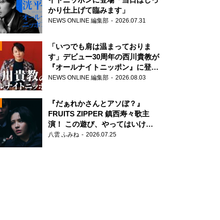
かり仕上げて臨みます」
NEWS ONLINE 編集部
2026.07.31
「いつでも肩は温まっておりま
す」デビュー30周年の西川貴教が
『オールナイトニッポン』に登
場！
NEWS ONLINE 編集部
2026.08.03
N
『だぁれかさんとアソぼ？』
FRUITS ZIPPER 鎮西寿々歌主
演！ この遊び、やってはいけま
せん。
八雲 ふみね
2026.07.25
N