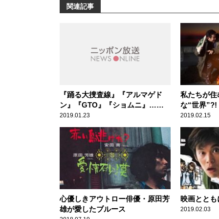
関連記事
『踊る大捜査線』『アルマゲド
私たちが住
ン』『GTO』『ショムニ』…映
な“世界”?!
画・ドラマが豊作だった時代
2019.01.23
2019.02.15
心優しきアウトロー俳優・原田芳
映画ととも
雄が愛したブルース
2019.02.03