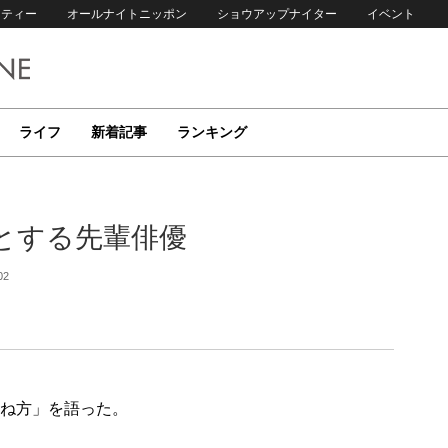
リティー
オールナイトニッポン
ショウアップナイター
イベント
ライフ
新着記事
ランキング
とする先輩俳優
02
重ね方」を語った。