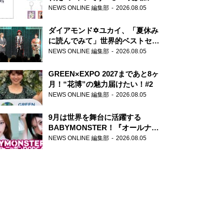
天下無双』初の番組グッズ発売
NEWS ONLINE 編集部
2026.08.05
ダイアモンド✡ユカイ、「夏休み
に読んでみて」世界的ベストセラ
ー『アナスタシア』を紹介
NEWS ONLINE 編集部
2026.08.05
GREEN×EXPO 2027まであと8ヶ
月！“花博”の魅力届けたい！#2
NEWS ONLINE 編集部
2026.08.05
9月は世界を舞台に活躍する
BABYMONSTER！『オールナイ
トニッポンPODCAST』月替わり
NEWS ONLINE 編集部
2026.08.05
パーソナリティ