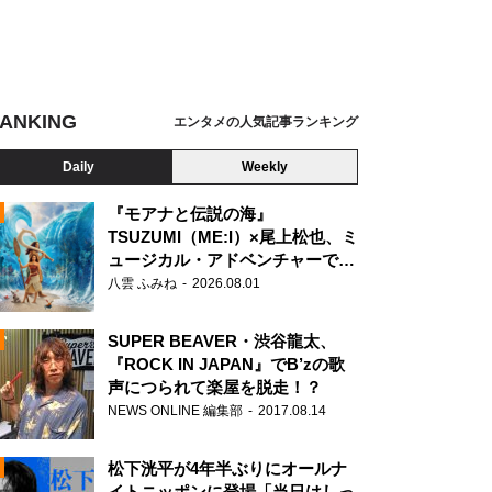
ANKING
エンタメの人気記事ランキング
Daily
Weekly
『モアナと伝説の海』
TSUZUMI（ME:I）×尾上松也、ミ
ュージカル・アドベンチャーで美
N
声を響かせる
八雲 ふみね
2026.08.01
SUPER BEAVER・渋谷龍太、
『ROCK IN JAPAN』でB’zの歌
声につられて楽屋を脱走！？
NEWS ONLINE 編集部
2017.08.14
松下洸平が4年半ぶりにオールナ
イトニッポンに登場「当日はしっ