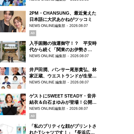
2PM・CHANSUNG、最近覚えた
日本語に大沢あかねがツッコミ
NEWS ONLINE編集部
2026.08.07
AD
入手困難の強運御守！？ 平安時
代から続く「関東のお伊勢さ
ま」、芝大神宮にてランパンプス
NEWS ONLINE 編集部
2026.08.07
が合格祈願！
井戸田潤、パンサー尾形貴弘、林
家正蔵、ウエストランドが生登
場！『ラジオビバリー昼ズ』
NEWS ONLINE 編集部
2026.08.07
ゲストにSWEET STEADY・音井
結衣＆白石まゆみが登場！公開収
録で素顔全開！
NEWS ONLINE編集部
2026.08.07
AD
「私のプリティな顔がプリントさ
れたTシャツです！」『長浜広奈