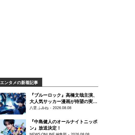
エンタメの新着記事
『ブルーロック』高橋文哉主演、
大人気サッカー漫画が待望の実写
映画に
八雲 ふみね
2026.08.08
『中島健人のオールナイトニッポ
ン』放送決定！
NEWS ONLINE 編集部
2026.08.08