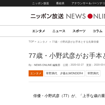
ニッポン放送
番組表
アナウンサー＆パーソナ
エンタメ
ニュース
スポーツ
コラム
TOP
エンタメ
77歳・小野武彦がお手本とする先輩俳優
77歳・小野武彦がお手本
2020-02-27
2020-03-
By -
NEWS ONLINE 編集部
公開：
更新：
エンタメ
草野満代 夕暮れWONDER4
草野満代
俳優・小野武彦（77）が、「上手な歳の