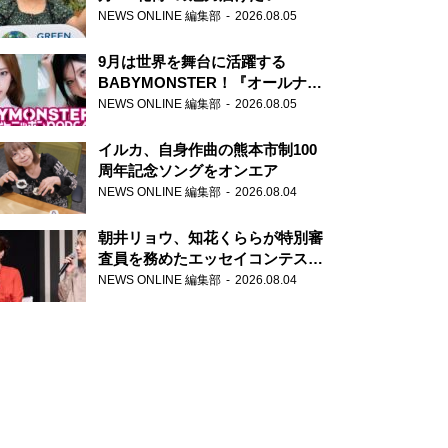
NEWS ONLINE 編集部
2026.08.05
9月は世界を舞台に活躍する
BABYMONSTER！『オールナイ
トニッポンPODCAST』月替わり
NEWS ONLINE 編集部
2026.08.05
パーソナリティ
イルカ、自身作曲の熊本市制100
周年記念ソングをオンエア
NEWS ONLINE 編集部
2026.08.04
朝井リョウ、知花くららが特別審
査員を務めたエッセイコンテスト
の特別番組「#いまあなたに伝え
NEWS ONLINE 編集部
2026.08.04
たいこと」