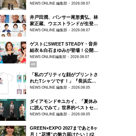
ま」、芝大神宮にてランパンプス
NEWS ONLINE 編集部
2026.08.07
が合格祈願！
井戸田潤、パンサー尾形貴弘、林
家正蔵、ウエストランドが生登
場！『ラジオビバリー昼ズ』
NEWS ONLINE 編集部
2026.08.07
ゲストにSWEET STEADY・音井
結衣＆白石まゆみが登場！公開収
録で素顔全開！
NEWS ONLINE編集部
2026.08.07
AD
「私のプリティな顔がプリントさ
れたTシャツです！」『長浜広奈
天下無双』初の番組グッズ発売
NEWS ONLINE 編集部
2026.08.05
ダイアモンド✡ユカイ、「夏休み
に読んでみて」世界的ベストセラ
ー『アナスタシア』を紹介
NEWS ONLINE 編集部
2026.08.05
GREEN×EXPO 2027まであと8ヶ
月！“花博”の魅力届けたい！#2