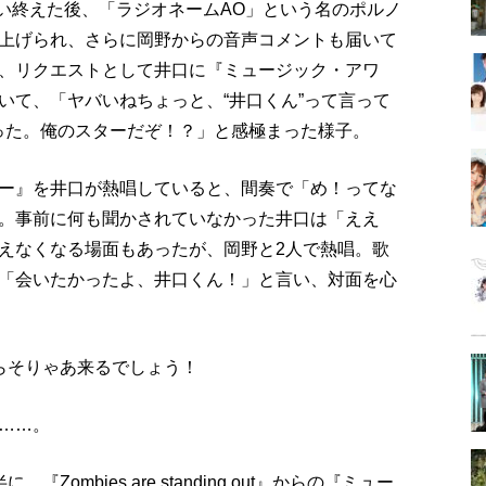
 out』を歌い終えた後、「ラジオネームAO」という名のポルノ
上げられ、さらに岡野からの音声コメントも届いて
、リクエストとして井口に『ミュージック・アワ
いて、「ヤバいねちょっと、“井口くん”って言って
ゃった。俺のスターだぞ！？」と感極まった様子。
ー』を井口が熱唱していると、間奏で「め！ってな
。事前に何も聞かされていなかった井口は「ええ
えなくなる場面もあったが、岡野と2人で熱唱。歌
「会いたかったよ、井口くん！」と言い、対面を心
らそりゃあ来るでしょう！
……。
mbies are standing out』からの『ミュー