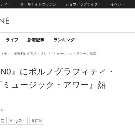
リティー
オールナイトニッポン
ショウアップナイター
イベント
ライフ
新着記事
ランキング
グラフィティ・岡野昭仁が乱入！ 2人で『ミュージック・アワー』熱唱！
『ANN0』にポルノグラフィティ・
『ミュージック・アワー』熱
13
O)
King Gnu
井口理