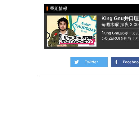
番組情報
King Gnu井
毎週木曜 深夜 3:00 -
｢King Gnu｣の
ン0(ZERO)を担