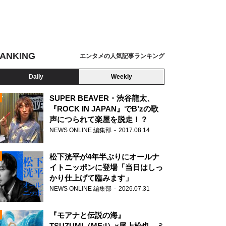
ANKING
エンタメの人気記事ランキング
Daily
Weekly
SUPER BEAVER・渋谷龍太、
『ROCK IN JAPAN』でB’zの歌
声につられて楽屋を脱走！？
N
NEWS ONLINE 編集部
2017.08.14
松下洸平が4年半ぶりにオールナ
イトニッポンに登場「当日はしっ
かり仕上げて臨みます」
NEWS ONLINE 編集部
2026.07.31
『モアナと伝説の海』
TSUZUMI（ME:I）×尾上松也、ミ