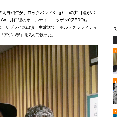
岡野昭仁が、ロックバンドKing Gnuの井口理がパ
Gnu 井口理のオールナイトニッポン0(ZERO)」（ニ
）に、サプライズ出演。生放送で、ポルノグラフィティ
R
『アゲハ蝶』を2人で歌った。