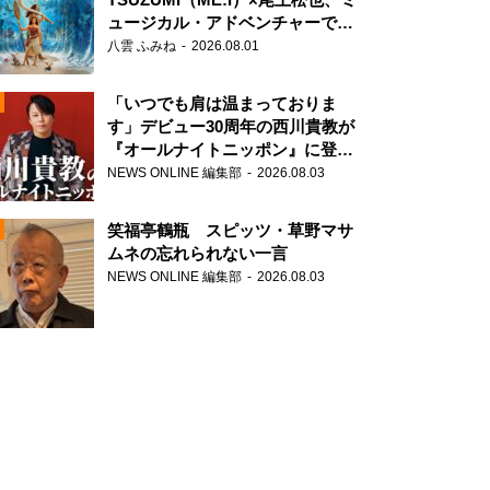
ュージカル・アドベンチャーで美
声を響かせる
八雲 ふみね
2026.08.01
「いつでも肩は温まっておりま
す」デビュー30周年の西川貴教が
『オールナイトニッポン』に登
場！
NEWS ONLINE 編集部
2026.08.03
N
笑福亭鶴瓶 スピッツ・草野マサ
ムネの忘れられない一言
NEWS ONLINE 編集部
2026.08.03
N