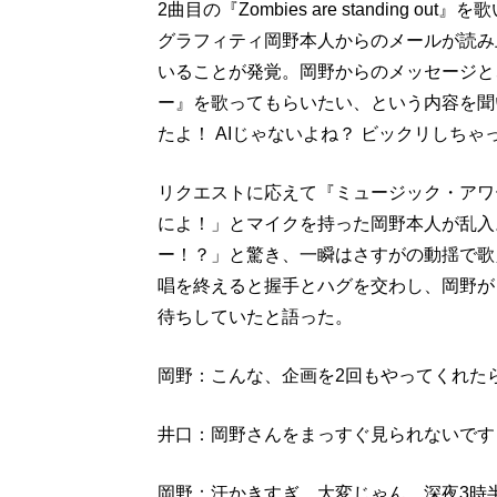
2曲目の『Zombies are standing
グラフィティ岡野本人からのメールが読み
いることが発覚。岡野からのメッセージと
ー』を歌ってもらいたい、という内容を聞
たよ！ AIじゃないよね？ ビックリしち
リクエストに応えて『ミュージック・アワ
によ！」とマイクを持った岡野本人が乱入
ー！？」と驚き、一瞬はさすがの動揺で歌
唱を終えると握手とハグを交わし、岡野が
待ちしていたと語った。
岡野：こんな、企画を2回もやってくれた
井口：岡野さんをまっすぐ見られないです
岡野：汗かきすぎ、大変じゃん。深夜3時半に、『Zo