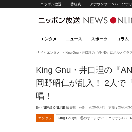
ニッポン放送
番組表
アナウンサー＆パーソナ
エンタメ
ニュース
スポーツ
コラム
TOP
エンタメ
King Gnu・井口理の『ANN0』にポルノ
King Gnu・井口理の
岡野昭仁が乱入！ 2人で
唱！
2020-03-13
2020-03-
By -
NEWS ONLINE 編集部
公開：
更新：
エンタメ
King Gnu井口理のオールナイトニッポン0(ZER