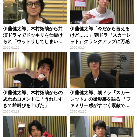
伊藤健太郎、木村拓哉から共
伊藤健太郎「今だから言える
演ドラマでドッキリを仕掛け
けど……」 朝ドラ『スカーレ
られ「ウットリしてしまいま
ット』クランクアップに万感
した」
2020.01.25
2020.03.04
伊藤健太郎、木村拓哉からの
伊藤健太郎、朝ドラ『スカー
思わぬコメントに「うれしす
レット』の撮影裏を語る 「フ
ぎて雄叫びを上げた」
ァミリー感がすごく素敵で
す」
2020.03.13
2020.02.10