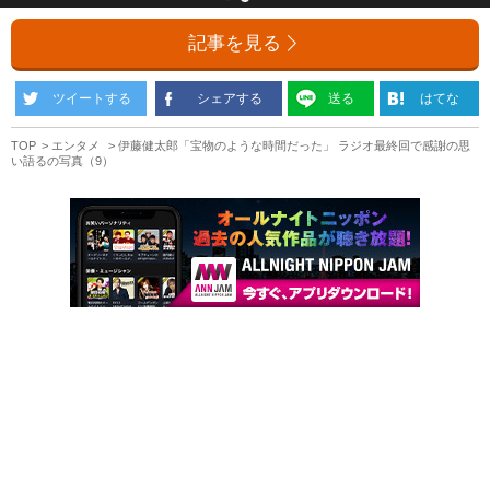
記事を見る
ツイートする
シェアする
送る
はてな
TOP
エンタメ
伊藤健太郎「宝物のような時間だった」 ラジオ最終回で感謝の思
い語るの写真（9）