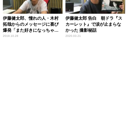
伊藤健太郎、憧れの人・木村
伊藤健太郎 告白 朝ドラ『ス
拓哉からのメッセージに喜び
カーレット』で涙が止まらな
爆発「また好きになっちゃっ
かった 撮影秘話
た」
2019.10.28
2020.03.21