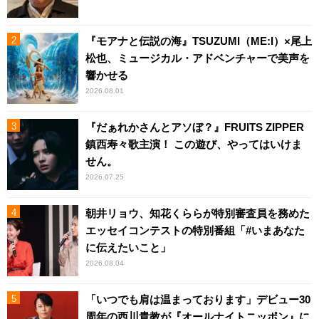
『モアナと伝説の海』TSUZUMI（ME:I）×尾上
松也、ミュージカル・アドベンチャーで美声を
響かせる
2026.08.01
『だぁれかさんとアソぼ？』FRUITS ZIPPER
鎮西寿々歌主演！ この遊び、やってはいけま
せん。
2026.07.25
朝井リョウ、知花くららが特別審査員を務めた
エッセイコンテストの特別番組「#いまあなた
に伝えたいこと」
2026.08.04
「いつでも肩は温まっております」デビュー30
周年の西川貴教が『オールナイトニッポン』に