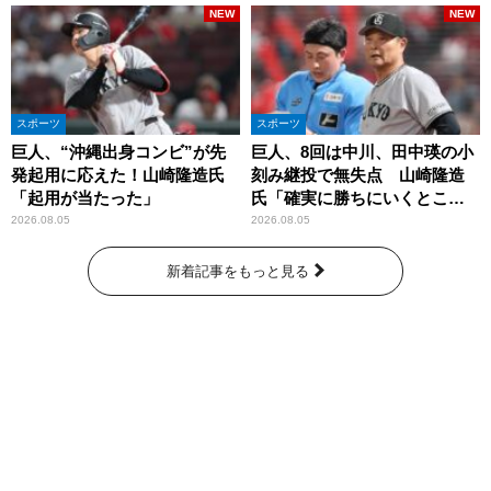
NEW
NEW
スポーツ
スポーツ
巨人、“沖縄出身コンビ”が先
巨人、8回は中川、田中瑛の小
発起用に応えた！山崎隆造氏
刻み継投で無失点 山崎隆造
「起用が当たった」
氏「確実に勝ちにいくとこ
ろ」
2026.08.05
2026.08.05
新着記事をもっと見る