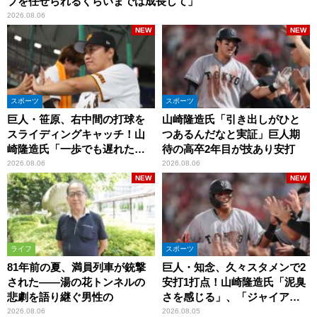
プを任せられるくらいまでは成長して」
2026.08.06
NEW
NEW
スポーツ
スポーツ
巨人・笹原、右中間の打球を
山崎隆造氏「引き出しがひと
スライディングキャッチ！山
つあるんだなと実証」巨人期
崎隆造氏「一歩でも遅れた
待の高卒2年目が技あり安打
ら…」
2026.08.06
2026.08.06
NEW
NEW
ライフ
スポーツ
81年前の夏、満員列車が銃撃
巨人・知念、久々スタメンで2
された――湯の花トンネルの
安打1打点！山崎隆造氏「泥臭
悲劇を語り継ぐ男性の
さを感じる」、「ジャイアン
ツには少ないタイプ」
2026.08.06
2026.08.05