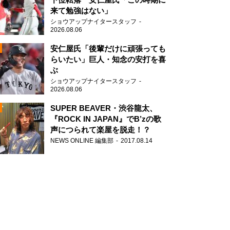
来て勉強はない」
ショウアップナイタースタッフ
2026.08.06
安仁屋氏「後輩だけに頑張っても
らいたい」巨人・知念の安打を喜
ぶ
N
ショウアップナイタースタッフ
AD
2026.08.06
SUPER BEAVER・渋谷龍太、
『ROCK IN JAPAN』でB’zの歌
声につられて楽屋を脱走！？
NEWS ONLINE 編集部
2017.08.14
2