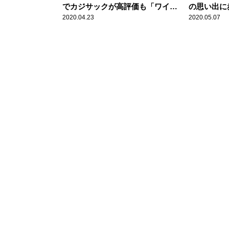
でカジサックが高評価も「ワイプ
の思い出に
芸」に苦戦？
た……」
2020.04.23
2020.05.07