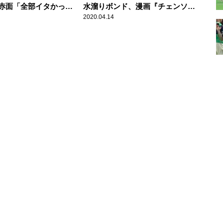
赤面「全部イタかっ
水溜りボンド、漫画『チェンソー
マン』読破を約束
2020.04.14