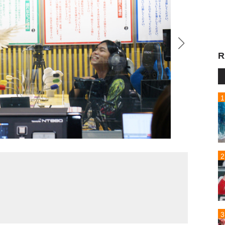
R
水溜り