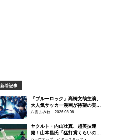
新着記事
『ブルーロック』高橋文哉主演、
大人気サッカー漫画が待望の実写
映画に
八雲 ふみね
2026.08.08
ヤクルト・内山壮真、超美技連
発！山本昌氏「猛打賞くらいの価
値」
ショウアップナイタースタッフ