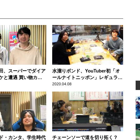
田、スーパーでダイア
水溜りボンド、YouTuber初「オ
ケと遭遇 買い物カゴ
ールナイトニッポン」レギュラー
何を作るんだろう？」
就任も親の反応は微妙？
2020.04.08
ド・カンタ、学生時代
チェーンソーで道を切り拓く？