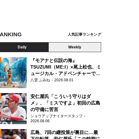
ANKING
人気記事ランキング
Daily
Weekly
『モアナと伝説の海』
TSUZUMI（ME:I）×尾上松也、ミ
ュージカル・アドベンチャーで美
N
声を響かせる
八雲 ふみね
2026.08.01
ボンド
安仁屋氏「こういう守りはダ
メ」、「ミスですよ」初回の広島
の守備に苦言
ショウアップナイタースタッフ
2026.08.06
広島、7回の継投策が裏目に…最
下位転落 安仁屋氏「この時期に