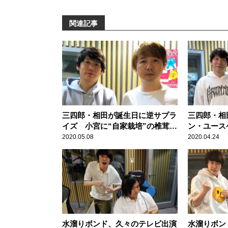
関連記事
三四郎・相田が誕生日に逆サプラ
三四郎・相
イズ 小宮に“自家栽培”の椎茸を
ン・ユース
プレゼント
の中身に「
2020.05.08
2020.04.24
水溜りボンド、久々のテレビ出演
水溜りボン