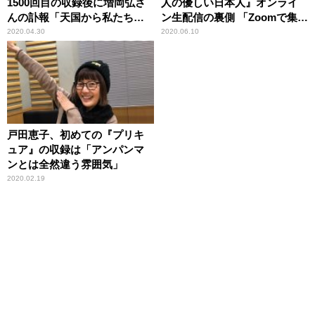
1500回目の収録後に増岡弘さ
人の優しい日本人』オンライ
んの訃報「天国から私たちの
ン生配信の裏側 「Zoomで集合
収録を…」
するのに1時間」
2020.04.30
2020.06.10
戸田恵子、初めての『プリキ
ュア』の収録は「アンパンマ
ンとは全然違う雰囲気」
2020.02.19