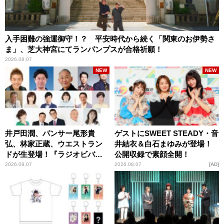
入手困難の強運御守！？ 平安時代から続く「関東のお伊勢さ
ま」、芝大神宮にてランパンプスが合格祈願！
2026.08.07
NEW
NEW
井戸田潤、パンサー尾形貴
ゲストにSWEET STEADY・音
弘、林家正蔵、ウエストラン
井結衣＆白石まゆみが登場！
ドが生登場！『ラジオビバリ
公開収録で素顔全開！
ー昼ズ』
2026.08.07
2026.08.07
AD