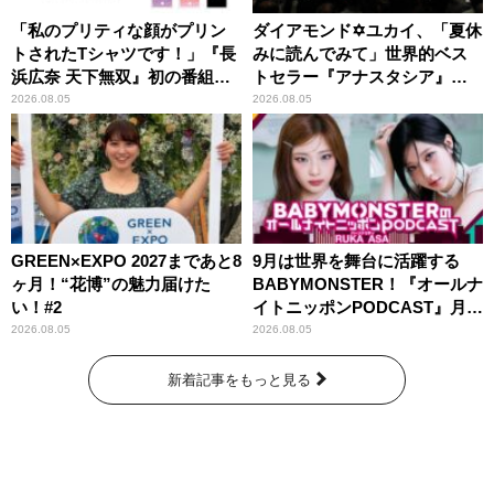
「私のプリティな顔がプリン
ダイアモンド✡ユカイ、「夏休
トされたTシャツです！」『長
みに読んでみて」世界的ベス
浜広奈 天下無双』初の番組グ
トセラー『アナスタシア』を
ッズ発売
紹介
2026.08.05
2026.08.05
GREEN×EXPO 2027まであと8
9月は世界を舞台に活躍する
ヶ月！“花博”の魅力届けた
BABYMONSTER！『オールナ
い！#2
イトニッポンPODCAST』月替
わりパーソナリティ
2026.08.05
2026.08.05
新着記事をもっと見る