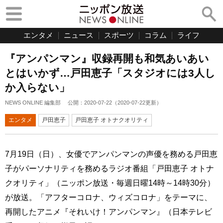
エンタメ
ニュース
スポーツ
コラム
ライフ
『アンパンマン』収録再開も和気あいあい
とはいかず…戸田恵子「スタジオには3人し
か入らない」
NEWS ONLINE 編集部
公開：
2020-07-22
（
2020-07-22
更新）
エンタメ
戸田恵子
戸田恵子 オトナクオリティ
7月19日（日）、女優でアンパンマンの声優を務める戸田恵
子がパーソナリティを務めるラジオ番組「戸田恵子 オトナ
クオリティ」（ニッポン放送・毎週日曜14時～14時30分）
が放送。「アフターコロナ、ウィズコロナ」をテーマに、
再開したアニメ『それいけ！アンパンマン』（日本テレビ