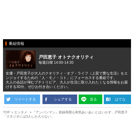
番組情報
戸田恵子 オトナクオリティ
毎週日曜 14:00-14:30
女優・戸田恵子が大人のクオリティ・オブ・ライフ（上質で豊な生活）をエ
ンジョイするための「人・モノ・コト」にフォーカスする番組です。
大人の会話が弾むプチトリビア、大人が生活に取り入れたくなる情報をお届
けする30分。ぜひお付き合いください。
ツイートする
シェアする
送る
はてな
TOP
エンタメ
『アンパンマン』収録再開も和気あいあいとはいかず…戸田恵子
「スタジオには3人しか入らない」