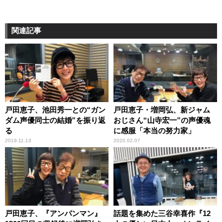
関連記事
戸田恵子、池田秀一との“ガン
戸田恵子・増岡弘、新ジャム
ダム声優同士の結婚”を振り返
おじさん“山寺宏一”の声優魂
る
に感服「本当の努力家」
2019.11.13
2020.02.07
戸田恵子、『アンパンマン』
話題を集めた三谷幸喜作『12