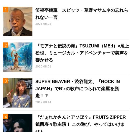
笑福亭鶴瓶 スピッツ・草野マサムネの忘れら
れない一言
2026.08.03
『モアナと伝説の海』TSUZUMI（ME:I）×尾上
松也、ミュージカル・アドベンチャーで美声を
響かせる
2026.08.01
SUPER BEAVER・渋谷龍太、『ROCK IN
JAPAN』でB’zの歌声につられて楽屋を脱
走！？
2017.08.14
『だぁれかさんとアソぼ？』FRUITS ZIPPER
鎮西寿々歌主演！ この遊び、やってはいけま
せん。