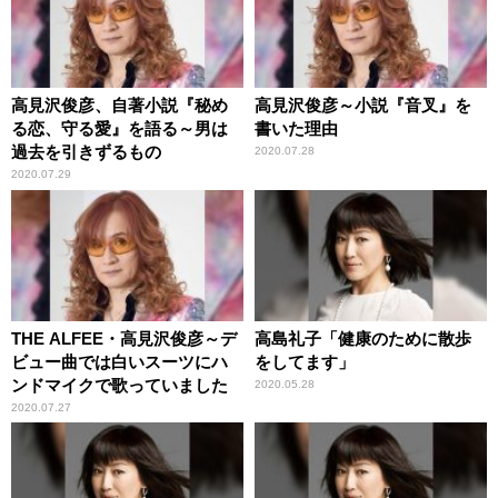
高見沢俊彦、自著小説『秘め
高見沢俊彦～小説『音叉』を
る恋、守る愛』を語る～男は
書いた理由
過去を引きずるもの
2020.07.28
2020.07.29
THE ALFEE・高見沢俊彦～デ
高島礼子「健康のために散歩
ビュー曲では白いスーツにハ
をしてます」
ンドマイクで歌っていました
2020.05.28
2020.07.27