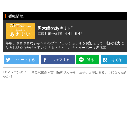
番組情報
黒木瞳のあさナビ
毎週月曜〜金曜 6:41 - 6:47
毎朝、さまざまなジャンルのプロフェッショナルをお迎えして、朝の活力に
なるお話をうかがっていく「あさナビ」。ナビゲーター：黒木瞳
ツイートする
シェアする
送る
はてな
TOP
エンタメ
高見沢俊彦～吉田拓郎さんから「王子」と呼ばれるようになったき
っかけ