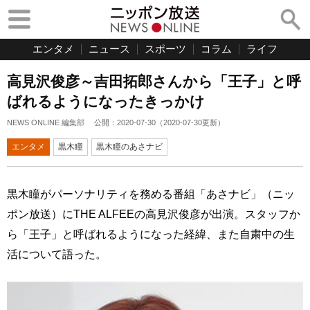
エンタメ
ニュース
スポーツ
コラム
ライフ
高見沢俊彦～吉田拓郎さんから「王子」と呼
ばれるようになったきっかけ
NEWS ONLINE 編集部
公開：
2020-07-30
（
2020-07-30
更新）
エンタメ
黒木瞳
黒木瞳のあさナビ
黒木瞳がパーソナリティを務める番組「あさナビ」（ニッ
ポン放送）にTHE ALFEEの高見沢俊彦が出演。スタッフか
ら「王子」と呼ばれるようになった経緯、また自粛中の生
活について語った。