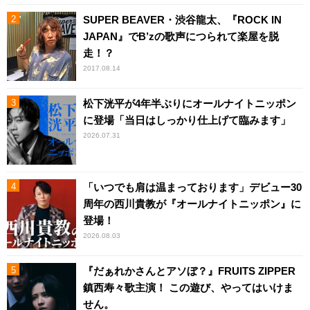
SUPER BEAVER・渋谷龍太、『ROCK IN
JAPAN』でB’zの歌声につられて楽屋を脱
走！？
2017.08.14
松下洸平が4年半ぶりにオールナイトニッポン
に登場「当日はしっかり仕上げて臨みます」
2026.07.31
「いつでも肩は温まっております」デビュー30
周年の西川貴教が『オールナイトニッポン』に
登場！
2026.08.03
『だぁれかさんとアソぼ？』FRUITS ZIPPER
鎮西寿々歌主演！ この遊び、やってはいけま
せん。