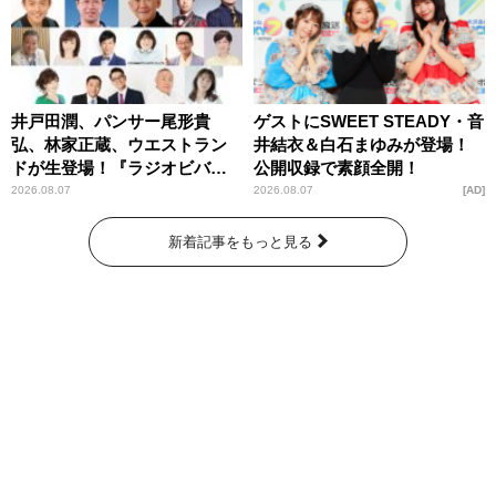
井戸田潤、パンサー尾形貴
ゲストにSWEET STEADY・音
弘、林家正蔵、ウエストラン
井結衣＆白石まゆみが登場！
ドが生登場！『ラジオビバリ
公開収録で素顔全開！
ー昼ズ』
2026.08.07
2026.08.07
AD
新着記事をもっと見る