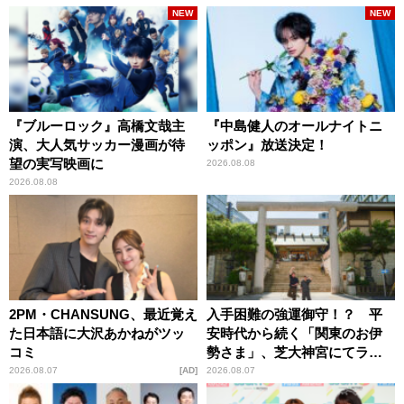
NEW
NEW
『ブルーロック』高橋文哉主
『中島健人のオールナイトニ
演、大人気サッカー漫画が待
ッポン』放送決定！
望の実写映画に
2026.08.08
2026.08.08
2PM・CHANSUNG、最近覚え
入手困難の強運御守！？ 平
た日本語に大沢あかねがツッ
安時代から続く「関東のお伊
コミ
勢さま」、芝大神宮にてラン
パンプスが合格祈願！
2026.08.07
AD
2026.08.07