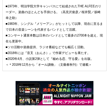
■1973年、明治学院大学キャンパスにて結成されたTHE ALFEEのリ
ーダー。楽曲のほとんどを手掛ける。（高見沢俊彦／桜井賢／坂崎
幸之助）
■1983年、シングル『メリーアン』がヒットして以降、現在に至るま
で日本の音楽シーンを代表するバンドとして活躍。
■コンサート通算本数は日本のバンドとして最多の2700本を超え、現
在も更新中。
■ソロ活動や楽曲提供、ラジオ番組などでも幅広く活動。
■2018年には『音叉（おんさ）』で作家デビューを果たす。
■2020年4月、小説第2弾として『秘める恋、守る愛』を出版。
＜＊2018年12月から「オール讀物」（文藝春秋刊）で連載＞