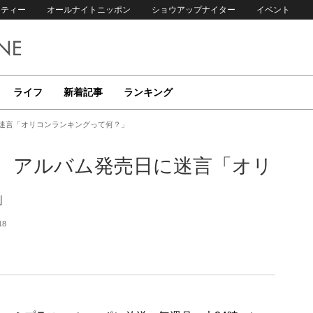
リティー
オールナイトニッポン
ショウアップナイター
イベント
ライフ
新着記事
ランキング
に迷言「オリコンランキングって何？」
美吹、アルバム発売日に迷言「オリ
」
18