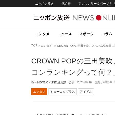
ニッポン放送
番組表
アナウンサー＆パーソナ
エンタメ
ニュース
スポーツ
コラム
TOP
エンタメ
CROWN POPの三田美吹、アルバム発売日
CROWN POPの三田
コンランキングって何？
2020-08-18
2020-08-
By -
NEWS ONLINE 編集部
公開：
更新：
エンタメ
ミューコミプラス
アイドル