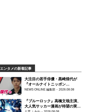
エンタメの新着記事
大注目の若手俳優・黒崎煌代が
『オールナイトニッポン
0(ZERO)』に初登場「今からとて
NEWS ONLINE 編集部
2026.08.08
もワクワクしております！」
『ブルーロック』高橋文哉主演、
大人気サッカー漫画が待望の実写
映画に
八雲 ふみね
2026.08.08