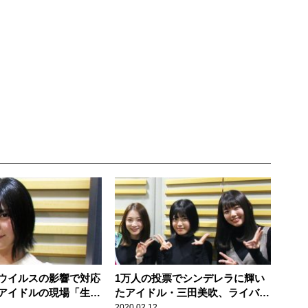
ウイルスの影響で対応
1万人の投票でシンデレラに輝い
アイドルの現場「生誕
たアイドル・三田美吹、ライバル
ースタンドも…」
のはずのメンバーも歓喜
2020.02.12