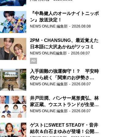
『中島健人のオールナイトニッポ
ン』放送決定！
NEWS ONLINE 編集部
2026.08.08
2PM・CHANSUNG、最近覚えた
日本語に大沢あかねがツッコミ
NEWS ONLINE編集部
2026.08.07
AD
入手困難の強運御守！？ 平安時
代から続く「関東のお伊勢さ
ま」、芝大神宮にてランパンプス
NEWS ONLINE 編集部
2026.08.07
が合格祈願！
井戸田潤、パンサー尾形貴弘、林
家正蔵、ウエストランドが生登
場！『ラジオビバリー昼ズ』
NEWS ONLINE 編集部
2026.08.07
ゲストにSWEET STEADY・音井
結衣＆白石まゆみが登場！公開収