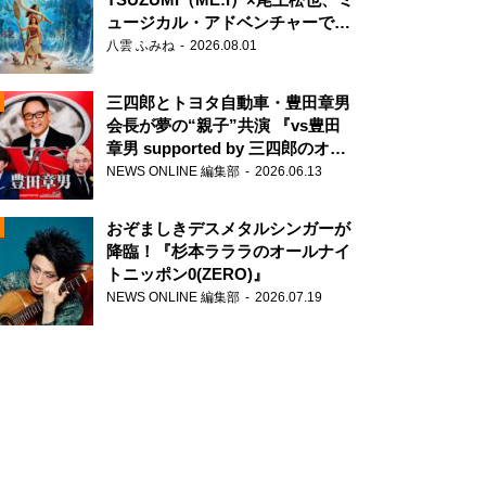
ュージカル・アドベンチャーで美
声を響かせる
八雲 ふみね
2026.08.01
三四郎とトヨタ自動車・豊田章男
会長が夢の“親子”共演 『vs豊田
章男 supported by 三四郎のオー
ルナイトニッポン0(ZERO)』
NEWS ONLINE 編集部
2026.06.13
N
おぞましきデスメタルシンガーが
降臨！『杉本ラララのオールナイ
トニッポン0(ZERO)』
NEWS ONLINE 編集部
2026.07.19
N