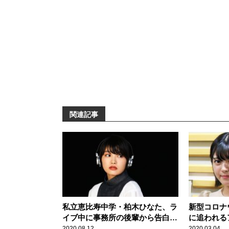
関連記事
私立恵比寿中学・柏木ひなた、ラ
新型コロナ
イブ中に事務所の後輩から告白さ
に追われる
れた！？
祭のフラワ
2020.08.12
2020.03.04