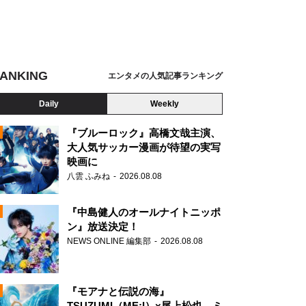
ANKING
エンタメの人気記事ランキング
Daily
Weekly
『ブルーロック』高橋文哉主演、
大人気サッカー漫画が待望の実写
映画に
N
八雲 ふみね
2026.08.08
『中島健人のオールナイトニッポ
ン』放送決定！
NEWS ONLINE 編集部
2026.08.08
『モアナと伝説の海』
TSUZUMI（ME:I）×尾上松也、ミ