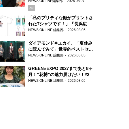
録で素顔全開！
NEWS ONLINE編集部
2026.08.07
AD
「私のプリティな顔がプリントさ
れたTシャツです！」『長浜広奈
天下無双』初の番組グッズ発売
NEWS ONLINE 編集部
2026.08.05
ダイアモンド✡ユカイ、「夏休み
に読んでみて」世界的ベストセラ
ー『アナスタシア』を紹介
NEWS ONLINE 編集部
2026.08.05
GREEN×EXPO 2027まであと8ヶ
月！“花博”の魅力届けたい！#2
NEWS ONLINE 編集部
2026.08.05