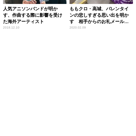
人気アニソンバンドが明か
ももクロ・高城、バレンタイ
す、作曲する際に影響を受け
ンの悲しすぎる思い出を明か
た海外アーティスト
す 相手からのお礼メール
に……
2018.12.10
2020.02.09