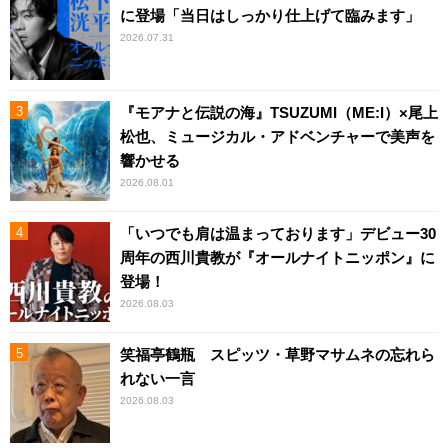
に登場「当日はしっかり仕上げて臨みます」
2026.07.31
『モアナと伝説の海』TSUZUMI（ME:I）×尾上
松也、ミュージカル・アドベンチャーで美声を
響かせる
2026.08.01
「いつでも肩は温まっております」デビュー30
周年の西川貴教が『オールナイトニッポン』に
登場！
2026.08.03
笑福亭鶴瓶 スピッツ・草野マサムネの忘れら
れない一言
2026.08.03