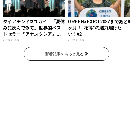
ダイアモンド✡ユカイ、「夏休
GREEN×EXPO 2027まであと8
みに読んでみて」世界的ベス
ヶ月！“花博”の魅力届けた
トセラー『アナスタシア』を
い！#2
紹介
2026.08.05
2026.08.05
新着記事をもっと見る