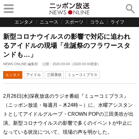
エンタメ
ニュース
スポーツ
コラム
ライフ
新型コロナウイルスの影響で対応に追われ
るアイドルの現場「生誕祭のフラワースタ
ンドも…」
NEWS ONLINE 編集部
公開：
2020-03-04
（
2020-03-04
更新）
エンタメ
アイドル
三田美吹
ミューコミプラス
2月26日(水)深夜放送のラジオ番組『ミューコミプラス』
（ニッポン放送・毎週月－木24時～）に、水曜アシスタン
トとしてアイドルグループ・CROWN POPの三田美吹が出
演。新型コロナウイルスの影響で多くのイベントが中止に
なっている状況について、現場の声を明かした。