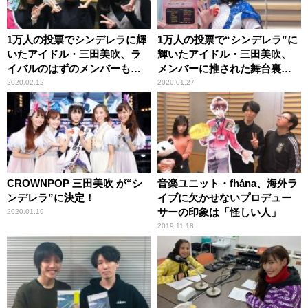
1万人の投票でシンデレラに輝
1万人の投票で“シンデレラ”に
いたアイドル・三田美吹、ラ
輝いたアイドル・三田美吹、
イバルのはずのメンバーも歓
メンバーに推された舞台裏を
喜
語る
2020.02.12
2020.01.27
CROWNPOP 三田美吹 が“シ
音楽ユニット・fhána、海外ラ
ンデレラ”に決定！
イブに欠かせないプロデュー
サーの印象は「怪しい人」
2020.01.19
2019.11.18