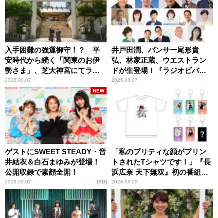
入手困難の強運御守！？ 平
井戸田潤、パンサー尾形貴
安時代から続く「関東のお伊
弘、林家正蔵、ウエストラン
勢さま」、芝大神宮にてラン
ドが生登場！『ラジオビバリ
パンプスが合格祈願！
ー昼ズ』
2026.08.07
2026.08.07
NEW
ゲストにSWEET STEADY・音
「私のプリティな顔がプリン
井結衣＆白石まゆみが登場！
トされたTシャツです！」『長
公開収録で素顔全開！
浜広奈 天下無双』初の番組グ
ッズ発売
2026.08.07
AD
2026.08.05