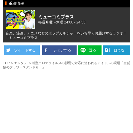
番組情報
ミューコミプラス
毎週月曜〜木曜 24:00 - 24:53
音楽、漫画、アニメなどのポップカルチャーをいち早くお届けするラジオ！
「ミューコミプラス」
ツイートする
シェアする
送る
はてな
TOP
エンタメ
新型コロナウイルスの影響で対応に追われるアイドルの現場「生誕
祭のフラワースタンドも…」