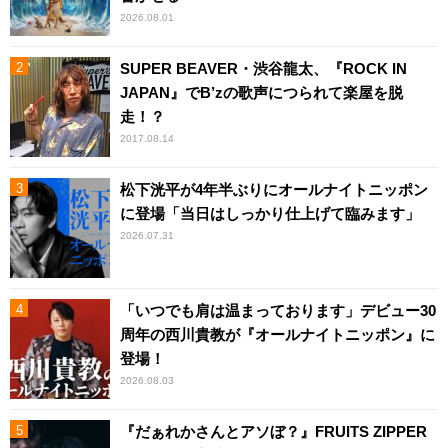
2026.08.01
SUPER BEAVER・渋谷龍太、『ROCK IN
JAPAN』でB’zの歌声につられて楽屋を脱
走！？
2017.08.14
松下洸平が4年半ぶりにオールナイトニッポン
に登場「当日はしっかり仕上げて臨みます」
2026.07.31
「いつでも肩は温まっております」デビュー30
周年の西川貴教が『オールナイトニッポン』に
登場！
2026.08.03
『だぁれかさんとアソぼ？』FRUITS ZIPPER