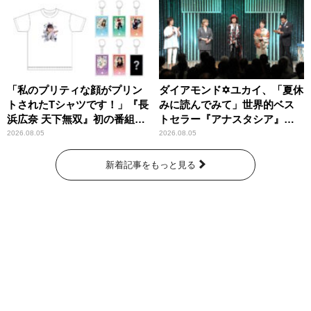
「私のプリティな顔がプリン
ダイアモンド✡ユカイ、「夏休
トされたTシャツです！」『長
みに読んでみて」世界的ベス
浜広奈 天下無双』初の番組グ
トセラー『アナスタシア』を
ッズ発売
紹介
2026.08.05
2026.08.05
新着記事をもっと見る