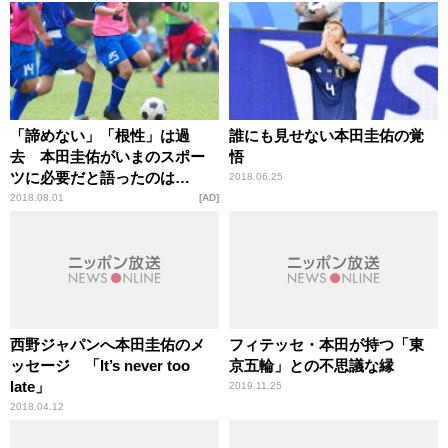
「諦めない」「根性」は過
誰にも見せない本田圭佑の覚
去 本田圭佑がいまのスポー
悟
ツに必要だと語ったのは…
2018.06.25
2018.08.01
AD
西野ジャパンへ本田圭佑のメ
フィテッセ・本田が持つ「東
ッセージ 「It’s never too
京五輪」との不思議な縁
late」
2019.11.25
2018.04.12