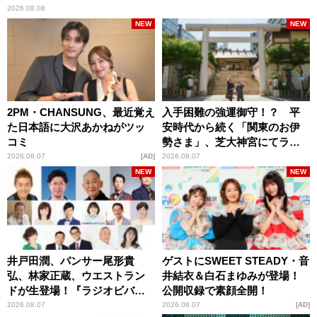
2026.08.08
NEW
NEW
2PM・CHANSUNG、最近覚え
入手困難の強運御守！？ 平
た日本語に大沢あかねがツッ
安時代から続く「関東のお伊
コミ
勢さま」、芝大神宮にてラン
パンプスが合格祈願！
2026.08.07
AD
2026.08.07
NEW
NEW
井戸田潤、パンサー尾形貴
ゲストにSWEET STEADY・音
弘、林家正蔵、ウエストラン
井結衣＆白石まゆみが登場！
ドが生登場！『ラジオビバリ
公開収録で素顔全開！
ー昼ズ』
2026.08.07
2026.08.07
AD