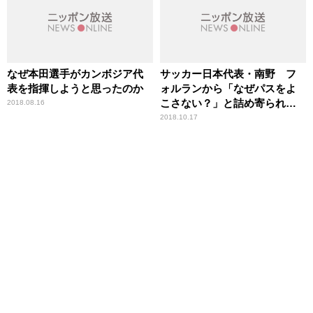
なぜ本田選手がカンボジア代
サッカー日本代表・南野 フ
表を指揮しようと思ったのか
ォルランから「なぜパスをよ
こさない？」と詰め寄られた
2018.08.16
際に放った言葉
2018.10.17