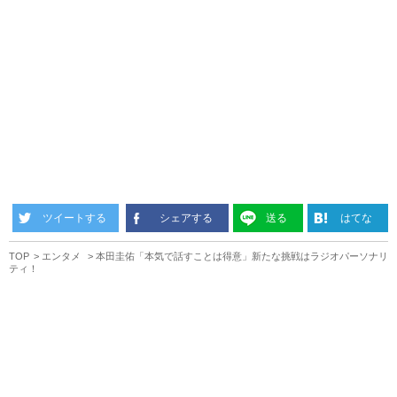
ツイートする
シェアする
送る
はてな
TOP
エンタメ
本田圭佑「本気で話すことは得意」新たな挑戦はラジオパーソナリ
ティ！