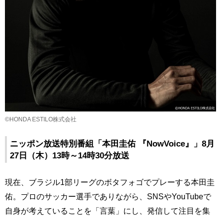
©HONDA ESTILO株式会社
ニッポン放送特別番組「本田圭佑 『NowVoice』」8月
27日（木）13時～14時30分放送
現在、ブラジル1部リーグのボタフォゴでプレーする本田圭
佑。プロのサッカー選手でありながら、SNSやYouTubeで
自身が考えていることを「言葉」にし、発信して注目を集