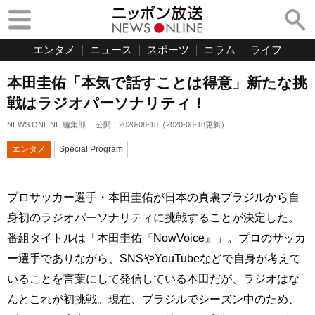
エンタメ
ニュース
スポーツ
コラム
ライフ
本田圭佑「本気で話すことは得意」新たな挑
戦はラジオパーソナリティ！
NEWS ONLINE 編集部
公開：
2020-08-18
（
2020-08-18
更新）
エンタメ
Special Program
プロサッカー選手・本田圭佑が日本の真裏ブラジルから自
身初のラジオパーソナリティに挑戦することが決定した。
番組タイトルは「本田圭佑『NowVoice』」。プロのサッカ
ー選手でありながら、SNSやYouTubeなどで自身が考えて
いることを言葉にして発信している本田だが、ラジオはな
んとこれが初挑戦。現在、ブラジルでシーズン中のため、