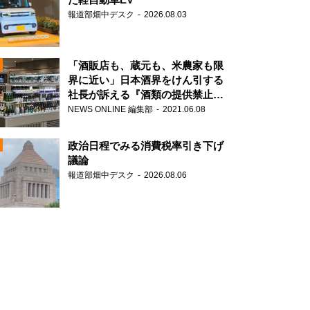
報道部畑中デスク
2026.08.03
「酒販店も、蔵元も、米農家も限
界に近い」日本酒界をけん引する
社長が訴える『酒類の提供禁止』
N
策の大打撃
NEWS ONLINE 編集部
2021.06.08
政治日程でみる消費税率引き下げ
議論
報道部畑中デスク
2026.08.06
N