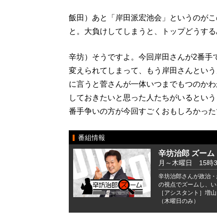
飯田）あと「岸田派宏池会」というのがこ
と。大負けしてしまうと、トップどうする
辛坊）そうですよ。今回岸田さんが2番手
変えられてしまって、もう岸田さんという
に言うと菅さんが一体いつまでもつのかわ
しておきたいと思った人たちがいるという
番手争いの方が今回すごくおもしろかった
番組情報
辛坊治郎 ズーム
月～木曜日 15時
辛坊治郎さんが政治・
の視点でズームし、い
［アシスタント］増山
（木曜日のみ）