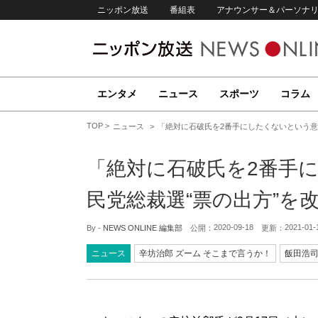
ニッポン放送
番組表
アナウンサー＆パーソナ
エンタメ
ニュース
スポーツ
コラム
TOP
ニュース
「絶対に石破氏を2番手にしたくないという意
「絶対に石破氏を2番手
民党総裁選“票の出方”を
2020-09-18
2021-01-
By -
NEWS ONLINE 編集部
公開：
更新：
ニュース
辛坊治郎 ズーム そこまで言うか！
飯田浩