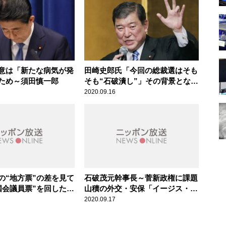
意は「新たな病気が発
田崎史郎氏「今回の総裁選はそも
ため～須田慎一郎
そも“石破潰し”」その背景となっ
た積怨とは
2020.09.16
の“地方票”の差を見て
石破茂元幹事長～菅新政権に課題
国会議員票”を回した」
山積の外交・安保「イージス・ア
選の水面下戦略を辛坊
ショアはどうなるのか」
2020.09.17