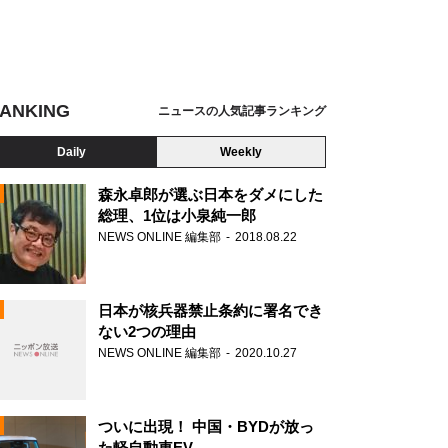
ANKING
ニュースの人気記事ランキング
Daily
Weekly
森永卓郎が選ぶ日本をダメにした
総理、1位は小泉純一郎
NEWS ONLINE 編集部
2018.08.22
N
日本が核兵器禁止条約に署名でき
ない2つの理由
NEWS ONLINE 編集部
2020.10.27
ついに出現！ 中国・BYDが放っ
た軽自動車EV