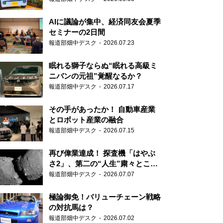
AIに議論が集中、経済同友会夏季
セミナーの2日間
報道部畑中デスク
2026.07.23
眠れる獅子ならぬ“眠れる高級ミ
ニバンの元祖”覚醒なるか？
報道部畑中デスク
2026.07.17
その手があったか！ 自動車産業
とロボット産業の融合
報道部畑中デスク
2026.07.15
再び偉業達成！ 探査機「はやぶ
さ2」、第二の“人生”粛々とこな
す
報道部畑中デスク
2026.07.07
極論御免！バリューチェーン戦略
の対抗馬は？
報道部畑中デスク
2026.07.02