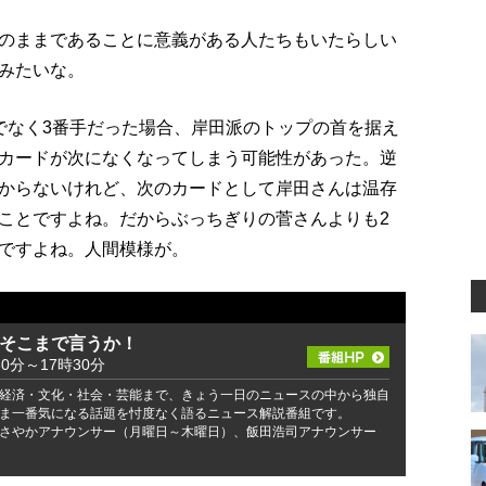
のままであることに意義がある人たちもいたらしい
みたいな。
でなく3番手だった場合、岸田派のトップの首を据え
カードが次になくなってしまう可能性があった。逆
からないけれど、次のカードとして岸田さんは温存
ことですよね。だからぶっちぎりの菅さんよりも2
ですよね。人間模様が。
 そこまで言うか！
30分～17時30分
経済・文化・社会・芸能まで、きょう一日のニュースの中から独自
ま一番気になる話題を忖度なく語るニュース解説番組です。
さやかアナウンサー（月曜日～木曜日）、飯田浩司アナウンサー