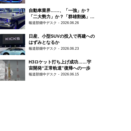
自動車業界……、「一強」か？
「二大勢力」か？「群雄割拠」
か？
報道部畑中デスク
2026.06.26
日産、小型SUVの投入で再建への
はずみとなるか
報道部畑中デスク
2026.06.23
H3ロケット打ち上げ成功……宇
宙開発“正常軌道”復帰への一歩
報道部畑中デスク
2026.06.15