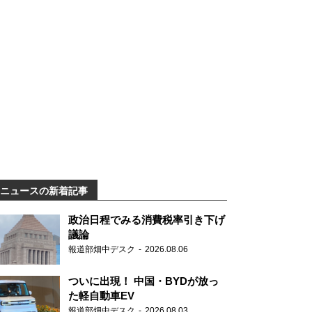
ニュースの新着記事
政治日程でみる消費税率引き下げ
議論
報道部畑中デスク
2026.08.06
ついに出現！ 中国・BYDが放っ
た軽自動車EV
報道部畑中デスク
2026.08.03