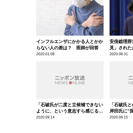
インフルエンザにかかる人とかか
安倍総理辞
らない人の差は？ 医師が回答
見」された
2020.01.08
2020.08.31
「石破氏が二度と立候補できない
「石破氏と
ように、という意志すら感じる」
岸田氏に“
国会議員票の土壇場の“票回し”を
自民党総裁
2020.09.14
2020.09.15
辛坊治郎が分析
治郎が分析