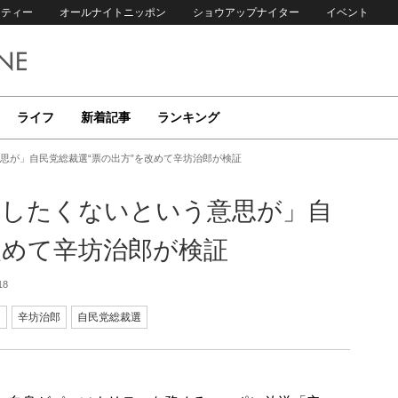
リティー
オールナイトニッポン
ショウアップナイター
イベント
ライフ
新着記事
ランキング
思が」自民党総裁選“票の出方”を改めて辛坊治郎が検証
にしたくないという意思が」自
改めて辛坊治郎が検証
18
司
辛坊治郎
自民党総裁選