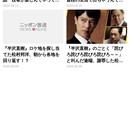
部分もありますね」
す」
2020.09.13
2020.09.20
『半沢直樹』ロケ地を探し当
『半沢直樹』のごとく「詫び
てた松村邦洋、朝から各地を
ろ詫びろ詫びろ詫びろ～～」
回り返す！？
と叫んだ途端、謝罪した松村
邦洋
2020.08.09
2020.08.30