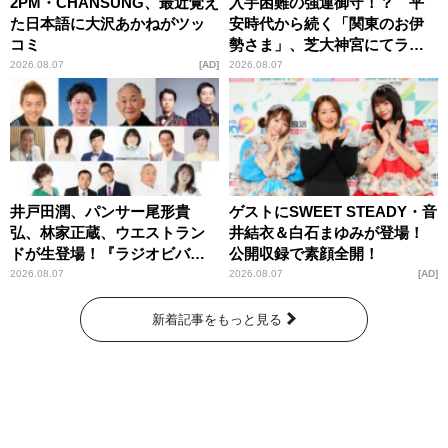
2PM・CHANSUNG、最近覚え
入手困難の強運御守！？ 平
た日本語に大沢あかねがツッ
安時代から続く「関東のお伊
コミ
勢さま」、芝大神宮にてラン
パンプスが合格祈願！
2026.08.07
AD
2026.08.07
井戸田潤、パンサー尾形貴
ゲストにSWEET STEADY・音
弘、林家正蔵、ウエストラン
井結衣＆白石まゆみが登場！
ドが生登場！『ラジオビバリ
公開収録で素顔全開！
ー昼ズ』
2026.08.07
2026.08.07
AD
新着記事をもっと見る