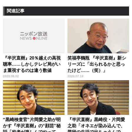
関連記事
『半沢直樹』20％越えの高視
笑福亭鶴瓶 『半沢直樹』新シ
聴率……しかしテレビ局がい
リーズに「出られるかと思っ
ま重視するのは違う数値
たけど……（笑）」
2020.08.02
2020.07.19
“黒崎検査官”片岡愛之助が明
『半沢直樹』黒崎役・片岡愛
かす『半沢直樹』の“顔芸”秘
之助「オネエが染み込んで、
話「役者が楽しんでやってる
普段の生活で出ちゃうんで