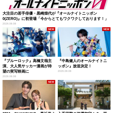
大注目の若手俳優・黒崎煌代が『オールナイトニッポン
0(ZERO)』に初登場「今からとてもワクワクしております！」
2026.08.08
NEW
NEW
『ブルーロック』高橋文哉主
『中島健人のオールナイトニ
演、大人気サッカー漫画が待
ッポン』放送決定！
望の実写映画に
2026.08.08
2026.08.08
NEW