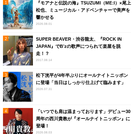
『モアナと伝説の海』TSUZUMI（ME:I）×尾上
松也、ミュージカル・アドベンチャーで美声を
響かせる
2026.08.01
SUPER BEAVER・渋谷龍太、『ROCK IN
JAPAN』でB’zの歌声につられて楽屋を脱
走！？
2017.08.14
松下洸平が4年半ぶりにオールナイトニッポン
に登場「当日はしっかり仕上げて臨みます」
2026.07.31
「いつでも肩は温まっております」デビュー30
周年の西川貴教が『オールナイトニッポン』に
登場！
2026.08.03