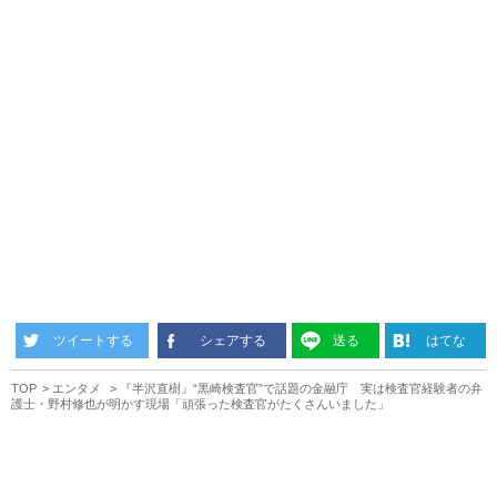
ツイートする
シェアする
送る
はてな
TOP
エンタメ
『半沢直樹』“黒崎検査官”で話題の金融庁 実は検査官経験者の弁
護士・野村修也が明かす現場「頑張った検査官がたくさんいました」