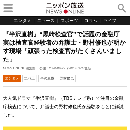
エンタメ
ニュース
スポーツ
コラム
ライフ
『半沢直樹』“黒崎検査官”で話題の金融庁
実は検査官経験者の弁護士・野村修也が明か
す現場「頑張った検査官がたくさんいまし
た」
NEWS ONLINE 編集部
公開：
2020-09-27
（
2020-09-27
更新）
エンタメ
垣花正
半沢直樹
野村修也
大人気ドラマ『半沢直樹』（TBSテレビ系）で注目の金融
庁検査について、弁護士の野村修也氏が経験をもとに解説
した。