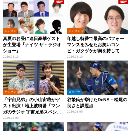
NEW
NEW
エンタメ
エンタメ
真夏のお昼に連日豪華ゲスト
年越し特番で最高のパフォー
が生登場『ナイツ ザ・ラジオ
マンスをみせたお笑いコン
ショー』
ビ・ガクヅケが満を持して
『オールナイトニッポン
2026.08.10
2026.08.10
0(ZERO)』に登場！
エンタメ
スポーツ
「宇宙兄弟」の小山宙哉がゲ
谷繁氏が挙げたDeNA・松尾の
スト出演！地上波特番『マン
良さと課題点
ガのラジオ 宇宙兄弟スペシャ
2026.08.09
ル 』
2026.08.09