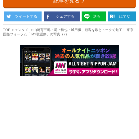
記事を見る
ツイートする
シェアする
送る
はてな
TOP
エンタメ
山崎育三郎・尾上松也・城田優、観客を歌とトークで魅了！ 東京
国際フォーラム「IMY歌謡祭」の写真（7）