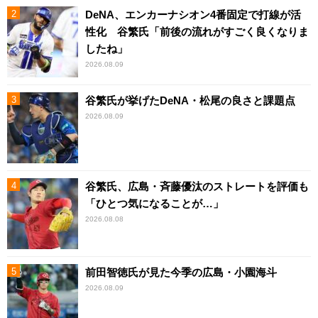
DeNA、エンカーナシオン4番固定で打線が活
性化 谷繁氏「前後の流れがすごく良くなりま
したね」
2026.08.09
谷繁氏が挙げたDeNA・松尾の良さと課題点
2026.08.09
谷繁氏、広島・斉藤優汰のストレートを評価も
「ひとつ気になることが…」
2026.08.08
前田智徳氏が見た今季の広島・小園海斗
2026.08.09