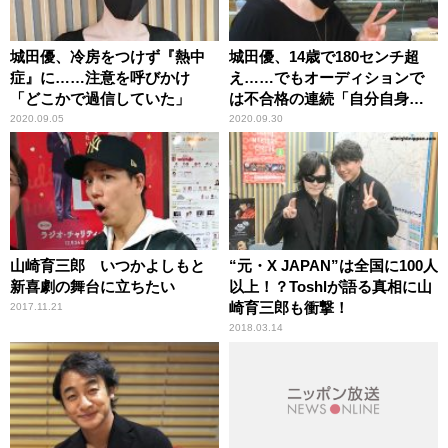
城田優、冷房をつけず『熱中
城田優、14歳で180センチ超
症』に……注意を呼びかけ
え……でもオーディションで
「どこかで過信していた」
は不合格の連続「自分自身を
恨んだ」
2020.09.05
2020.09.30
山崎育三郎 いつかよしもと
“元・X JAPAN”は全国に100人
新喜劇の舞台に立ちたい
以上！？Toshlが語る真相に山
崎育三郎も衝撃！
2017.11.21
2018.03.14