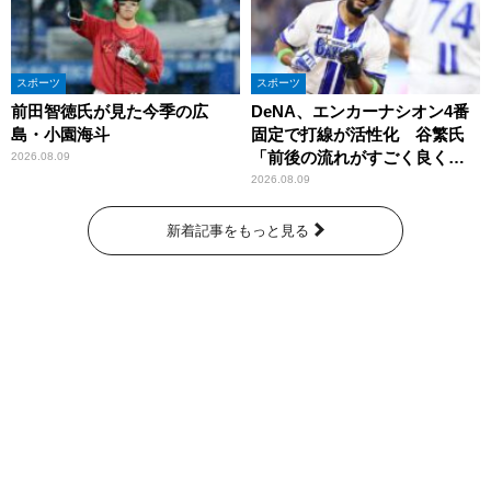
スポーツ
スポーツ
前田智徳氏が見た今季の広
DeNA、エンカーナシオン4番
島・小園海斗
固定で打線が活性化 谷繁氏
「前後の流れがすごく良くな
2026.08.09
りましたね」
2026.08.09
新着記事をもっと見る