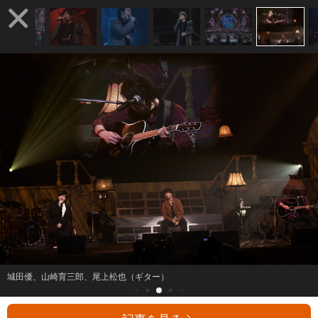
城田優、山崎育三郎、尾上松也（ギター）