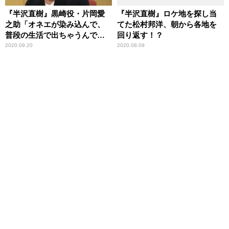
『半沢直樹』黒崎役・片岡愛
『半沢直樹』ロケ地を探し当
之助「オネエが染み込んで、
てた松村邦洋、朝から各地を
普段の生活で出ちゃうんで
回り返す！？
す」
2020.09.20
2020.08.09