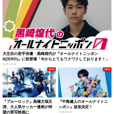
大注目の若手俳優・黒崎煌代が『オールナイトニッポン
0(ZERO)』に初登場「今からとてもワクワクしております！」
2026.08.08
NEW
NEW
『ブルーロック』高橋文哉主
『中島健人のオールナイトニ
演、大人気サッカー漫画が待
ッポン』放送決定！
望の実写映画に
2026.08.08