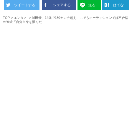
ツイートする
シェアする
送る
はてな
TOP
エンタメ
城田優、14歳で180センチ超え……でもオーディションでは不合格
の連続「自分自身を恨んだ」