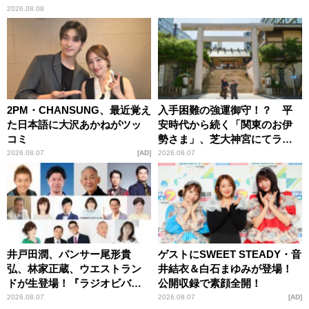
2026.08.08
2PM・CHANSUNG、最近覚え
入手困難の強運御守！？ 平
た日本語に大沢あかねがツッ
安時代から続く「関東のお伊
コミ
勢さま」、芝大神宮にてラン
パンプスが合格祈願！
2026.08.07
AD
2026.08.07
井戸田潤、パンサー尾形貴
ゲストにSWEET STEADY・音
弘、林家正蔵、ウエストラン
井結衣＆白石まゆみが登場！
ドが生登場！『ラジオビバリ
公開収録で素顔全開！
ー昼ズ』
2026.08.07
2026.08.07
AD