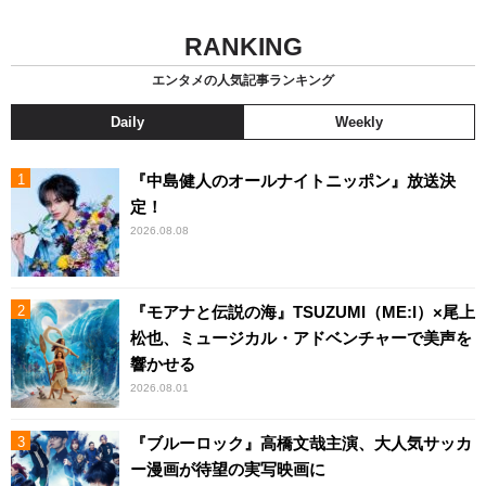
RANKING
エンタメの人気記事ランキング
Daily
Weekly
『中島健人のオールナイトニッポン』放送決
定！
2026.08.08
『モアナと伝説の海』TSUZUMI（ME:I）×尾上
松也、ミュージカル・アドベンチャーで美声を
響かせる
2026.08.01
『ブルーロック』高橋文哉主演、大人気サッカ
ー漫画が待望の実写映画に