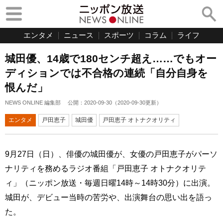
エンタメ
ニュース
スポーツ
コラム
ライフ
城田優、14歳で180センチ超え……でもオー
ディションでは不合格の連続「自分自身を
恨んだ」
NEWS ONLINE 編集部
公開：
2020-09-30
（
2020-09-30
更新）
エンタメ
戸田恵子
城田優
戸田恵子 オトナクオリティ
9月27日（日）、俳優の城田優が、女優の戸田恵子がパーソ
ナリティを務めるラジオ番組「戸田恵子 オトナクオリテ
ィ」（ニッポン放送・毎週日曜14時～14時30分）に出演。
城田が、デビュー当時の苦労や、出演舞台の思い出を語っ
た。