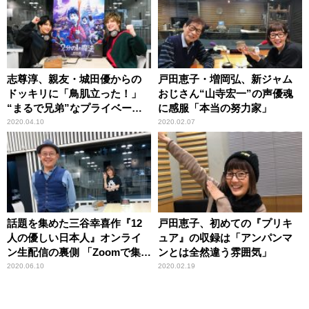
志尊淳、親友・城田優からの
戸田恵子・増岡弘、新ジャム
ドッキリに「鳥肌立った！」
おじさん“山寺宏一”の声優魂
“まるで兄弟”なプライベート
に感服「本当の努力家」
明かす
2020.04.10
2020.02.07
話題を集めた三谷幸喜作『12
戸田恵子、初めての『プリキ
人の優しい日本人』オンライ
ュア』の収録は「アンパンマ
ン生配信の裏側 「Zoomで集合
ンとは全然違う雰囲気」
するのに1時間」
2020.06.10
2020.02.19