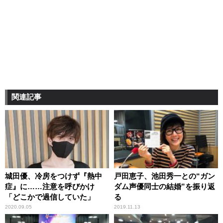
関連記事
城田優、冷房をつけず『熱中
戸田恵子、池田秀一との“ガン
症』に……注意を呼びかけ
ダム声優同士の結婚”を振り返
「どこかで過信していた」
る
2020.09.05
2019.11.13