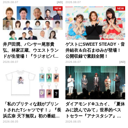
パンプスが合格祈願！
2026.08.07
AD
2026.08.07
NEW
NEW
井戸田潤、パンサー尾形貴
ゲストにSWEET STEADY・音
弘、林家正蔵、ウエストラン
井結衣＆白石まゆみが登場！
ドが生登場！『ラジオビバリ
公開収録で素顔全開！
ー昼ズ』
2026.08.07
2026.08.07
AD
「私のプリティな顔がプリン
ダイアモンド✡ユカイ、「夏休
トされたTシャツです！」『長
みに読んでみて」世界的ベス
浜広奈 天下無双』初の番組グ
トセラー『アナスタシア』を
ッズ発売
紹介
2026.08.05
2026.08.05