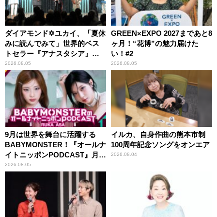
ダイアモンド✡ユカイ、「夏休
GREEN×EXPO 2027まであと8
みに読んでみて」世界的ベス
ヶ月！“花博”の魅力届けた
トセラー『アナスタシア』を
い！#2
紹介
2026.08.05
2026.08.05
9月は世界を舞台に活躍する
イルカ、自身作曲の熊本市制
BABYMONSTER！『オールナ
100周年記念ソングをオンエア
イトニッポンPODCAST』月替
2026.08.04
わりパーソナリティ
2026.08.05