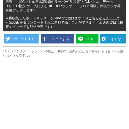
担当！ MCバトル日本3連覇のラッパー“R-指定”とDJバトル世界一の
DJ、“DJ松永”の二人によるHIP-HOPラジオ！ フロア同様、深夜ラジオ界
を爆アゲさせます！
★再編集したポッドキャストをSpotifyで聴けます！
⇒こちらからチェック
～Spotifyをダウンロードすれば無料で聴くことができます（放送の翌日に最
新エピソードを配信予定です）
ツイートする
シェアする
送る
はてな
TOP
エンタメ
ラッパー R-指定、初めて“お隣さん”から声をかけられる「引っ越
しちゃうんですね」