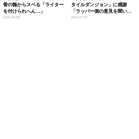
骨の髄からスベる「ライター
タイルダンジョン」に感謝
を付けられへん…」
「ラッパー側の意見を聞いて
くれました」
2020.06.09
2020.07.07