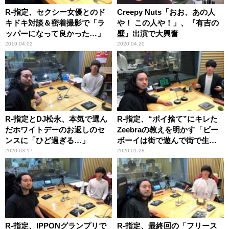
R-指定、セクシー女優とのド
Creepy Nuts「おお、あの人
キドキ対談＆密着撮影で「ラ
や！ この人や！」、『有吉の
ッパーになって良かった…」
壁』出演で大興奮
2019.04.02
2020.04.20
R-指定とDJ松永、本気で選ん
R-指定、“ポイ捨て”にキレた
だホワイトデーのお返しのセ
Zeebraの教えを明かす「ビー
ンスに「ひど過ぎる…」
ボーイは街で遊んで街で生き
ているんだから」
2020.03.17
2020.01.28
R-指定、IPPONグランプリで
R-指定、最終回の「フリース