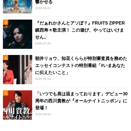
響かせる
2026.08.01
『だぁれかさんとアソぼ？』FRUITS ZIPPER
鎮西寿々歌主演！ この遊び、やってはいけま
せん。
2026.07.25
朝井リョウ、知花くららが特別審査員を務めた
エッセイコンテストの特別番組「#いまあなた
に伝えたいこと」
2026.08.04
「いつでも肩は温まっております」デビュー30
周年の西川貴教が『オールナイトニッポン』に
登場！
2026.08.03