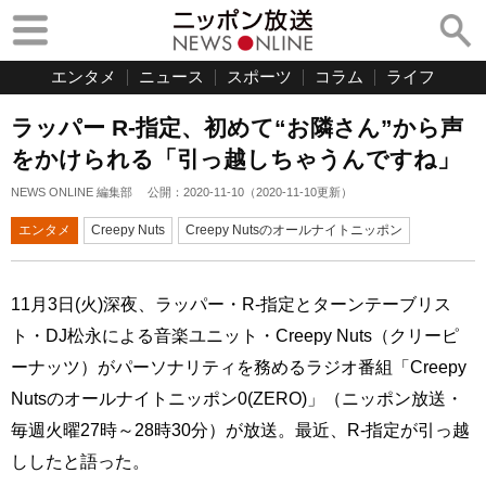
エンタメ
ニュース
スポーツ
コラム
ライフ
ラッパー R-指定、初めて“お隣さん”から声
をかけられる「引っ越しちゃうんですね」
NEWS ONLINE 編集部
公開：
2020-11-10
（
2020-11-10
更新）
エンタメ
Creepy Nuts
Creepy Nutsのオールナイトニッポン
11月3日(火)深夜、ラッパー・R-指定とターンテーブリス
ト・DJ松永による音楽ユニット・Creepy Nuts（クリーピ
ーナッツ）がパーソナリティを務めるラジオ番組「Creepy
Nutsのオールナイトニッポン0(ZERO)」（ニッポン放送・
毎週火曜27時～28時30分）が放送。最近、R-指定が引っ越
ししたと語った。