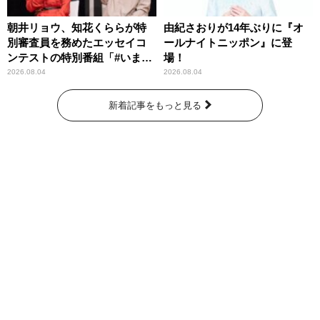
朝井リョウ、知花くららが特
由紀さおりが14年ぶりに『オ
別審査員を務めたエッセイコ
ールナイトニッポン』に登
ンテストの特別番組「#いまあ
場！
なたに伝えたいこと」
2026.08.04
2026.08.04
新着記事をもっと見る