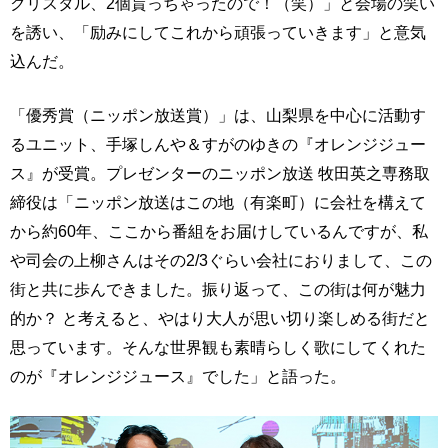
クリスタル、2個貰っちゃったので！（笑）」と会場の笑い
を誘い、「励みにしてこれから頑張っていきます」と意気
込んだ。
「優秀賞（ニッポン放送賞）」は、山梨県を中心に活動す
るユニット、手塚しんや＆すがのゆきの『オレンジジュー
ス』が受賞。プレゼンターのニッポン放送 牧田英之専務取
締役は「ニッポン放送はこの地（有楽町）に会社を構えて
から約60年、ここから番組をお届けしているんですが、私
や司会の上柳さんはその2/3ぐらい会社におりまして、この
街と共に歩んできました。振り返って、この街は何が魅力
的か？ と考えると、やはり大人が思い切り楽しめる街だと
思っています。そんな世界観も素晴らしく歌にしてくれた
のが『オレンジジュース』でした」と語った。