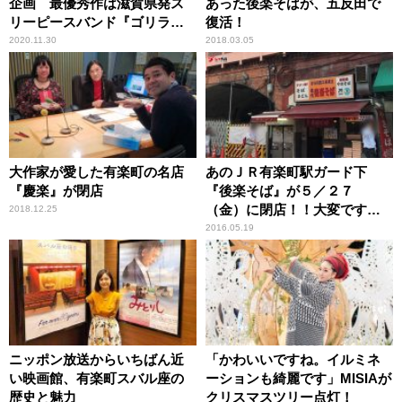
企画 最優秀作は滋賀県発ス
あった後楽そばが、五反田で
リーピースバンド『ゴリラ祭
復活！
ーズ 』
2020.11.30
2018.03.05
大作家が愛した有楽町の名店
あのＪＲ有楽町駅ガード下
『慶楽』が閉店
『後楽そば』が５／２７
（金）に閉店！！大変です！
2018.12.25
あなたも一度は食べたことあ
2016.05.19
りますよね！？
ニッポン放送からいちばん近
「かわいいですね。イルミネ
い映画館、有楽町スバル座の
ーションも綺麗です」MISIAが
歴史と魅力
クリスマスツリー点灯！