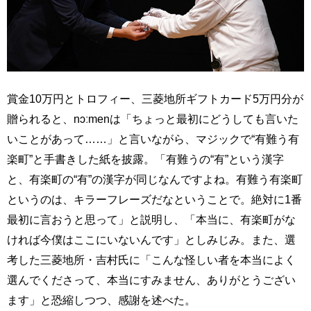
賞金10万円とトロフィー、三菱地所ギフトカード5万円分が
贈られると、nɔːmenは「ちょっと最初にどうしても言いた
いことがあって……」と言いながら、マジックで“有難う有
楽町”と手書きした紙を披露。「有難うの“有”という漢字
と、有楽町の“有”の漢字が同じなんですよね。有難う有楽町
というのは、キラーフレーズだなということで。絶対に1番
最初に言おうと思って」と説明し、「本当に、有楽町がな
ければ今僕はここにいないんです」としみじみ。また、選
考した三菱地所・吉村氏に「こんな怪しい者を本当によく
選んでくださって、本当にすみません、ありがとうござい
ます」と恐縮しつつ、感謝を述べた。