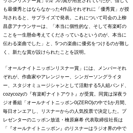
ッポンリスナー賞」の2つの賞が用意されていたが、惜しく
も最優秀とはならなかった4作品それぞれに「優秀賞」が授
与されると、サプライズで発表。これについて司会の上柳
昌彦アナウンサーは、「本当に個性的な、そして有楽町の
ことを一生懸命考えてくださっているというのが、本当に
伝わる楽曲でした」と、5つの楽曲に優劣をつけるのが難し
く、新たな賞が設けられたことを説明。
「オールナイトニッポンリスナー賞」には、メンバーそれ
ぞれが、作曲家やアレンジャー、シンガーソングライタ
ー、スタジオミュージシャンとして活動する5人組バンド、
cozycozyの『有楽町ナイトアウト』が受賞。同賞は深夜ラ
ジオ番組「オールナイトニッポン0(ZERO)の中で1か月間、
毎日オンエアし、リスナーからの人気投票で決定した。プ
レゼンターのニッポン放送・檜原麻希 代表取締役社長は
「『オールナイトニッポン』のリスナーはラジオ界の中で