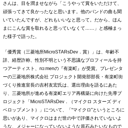
さんは、目を潤ませながら「こうやって賞をいただけて、
頑張ってきて良かったなと思います。他のバンドの曲も聞
いていたんですが、どれもいいなと思って。だから、ほん
まにこんな賞を取れると思っていなくて……」と感極まっ
た様子で語った。
「優秀賞（三菱地所MicroSTARsDev．賞）」は、年齢不
詳、経歴詐称、性別不明という不思議なプロフィールを持
つアーティスト、nɔːmenの『有楽町』が受賞。プレゼンタ
ーの三菱地所株式会社 プロジェクト開発部部長・有楽町街
づくり推進室長の吉村友宏氏は、選出理由を語るにあた
り、三菱地所が進める有楽町エリア再構築に向けた先導プ
ロジェクト「MicroSTARsDev．（マイクロ スターズ ディ
ベロップメント）」について、「“マイクロ”というところに
思いがあり、マイクロはまだ世の中で評価されていないよ
うな、メジャーになっていないような原石みたいなもので