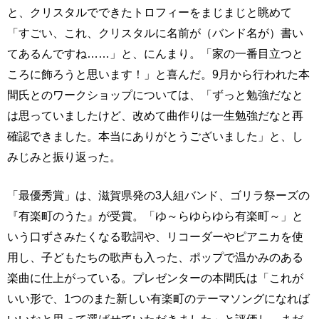
と、クリスタルでできたトロフィーをまじまじと眺めて
「すごい、これ、クリスタルに名前が（バンド名が）書い
てあるんですね……」と、にんまり。「家の一番目立つと
ころに飾ろうと思います！」と喜んだ。9月から行われた本
間氏とのワークショップについては、「ずっと勉強だなと
は思っていましたけど、改めて曲作りは一生勉強だなと再
確認できました。本当にありがとうございました」と、し
みじみと振り返った。
「最優秀賞」は、滋賀県発の3人組バンド、ゴリラ祭ーズの
『有楽町のうた』が受賞。「ゆ～らゆらゆら有楽町～」と
いう口ずさみたくなる歌詞や、リコーダーやピアニカを使
用し、子どもたちの歌声も入った、ポップで温かみのある
楽曲に仕上がっている。プレゼンターの本間氏は「これが
いい形で、1つのまた新しい有楽町のテーマソングになれば
いいなと思って選ばせていただきました」と評価し、まだ