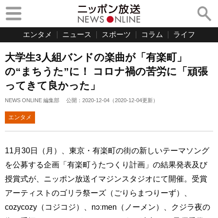
エンタメ
ニュース
スポーツ
コラム
ライフ
大学生3人組バンドの楽曲が「有楽町」
の“まちうた”に！ コロナ禍の苦労に「頑張
ってきて良かった」
NEWS ONLINE 編集部
公開：
2020-12-04
（
2020-12-04
更新）
エンタメ
11月30日（月）、東京・有楽町の街の新しいテーマソング
を公募する企画「有楽町うたつくり計画」の結果発表及び
授賞式が、ニッポン放送イマジンスタジオにて開催。受賞
アーティストのゴリラ祭ーズ（ごりらまつりーず）、
cozycozy（コジコジ）、nɔːmen（ノーメン）、クジラ夜の