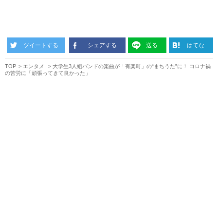
ツイートする
シェアする
送る
はてな
TOP
エンタメ
大学生3人組バンドの楽曲が「有楽町」の“まちうた”に！ コロナ禍
の苦労に「頑張ってきて良かった」