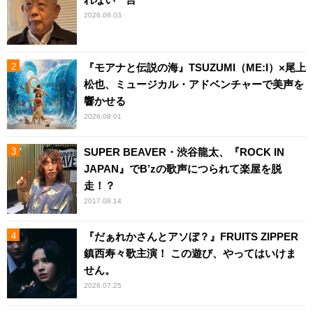
2026.08.03
『モアナと伝説の海』TSUZUMI（ME:I）×尾上
松也、ミュージカル・アドベンチャーで美声を
響かせる
2026.08.01
SUPER BEAVER・渋谷龍太、『ROCK IN
JAPAN』でB’zの歌声につられて楽屋を脱
走！？
2017.08.14
『だぁれかさんとアソぼ？』FRUITS ZIPPER
鎮西寿々歌主演！ この遊び、やってはいけま
せん。
2026.07.25