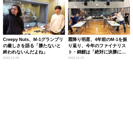
Creepy Nuts、M-1グランプリ
霜降り明星、4年前のM-1を振
の厳しさを語る「勝たないと
り返り、今年のファイナリス
終われないんだよね」
ト・錦鯉は「絶対に決勝に行
くって言われてた」
2020.12.29
2020.12.25