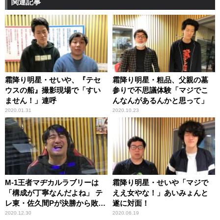
関連記事
霜降り明星・せいや、『テセ
霜降り明星・粗品、父親の墓
ウスの船』撮影現場で「すい
参りで不思議体験「マジでこ
ません！」連呼
んなんがあるんかと思って」
2020.01.31
2020.10.23
M-1王者マヂカルラブリーは
霜降り明星・せいや「マジで
「構成が丁寧なんだよね」 テ
ええ女やな！」あいみょんと
レ東・佐久間Pが決勝から敗者
遂に対面！
復活まで振り返る
2020.12.30
2020.06.19