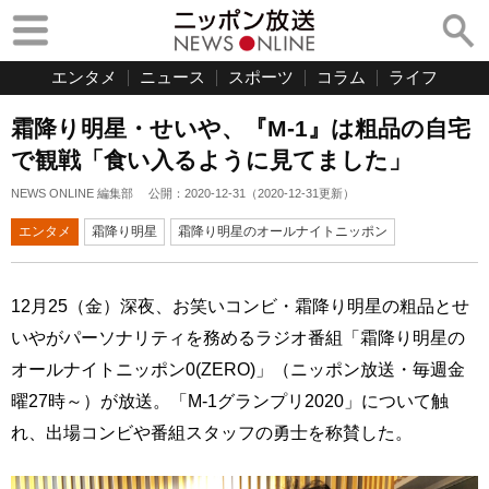
エンタメ
ニュース
スポーツ
コラム
ライフ
霜降り明星・せいや、『M-1』は粗品の自宅
で観戦「食い入るように見てました」
NEWS ONLINE 編集部
公開：
2020-12-31
（
2020-12-31
更新）
エンタメ
霜降り明星
霜降り明星のオールナイトニッポン
12月25（金）深夜、お笑いコンビ・霜降り明星の粗品とせ
いやがパーソナリティを務めるラジオ番組「霜降り明星の
オールナイトニッポン0(ZERO)」（ニッポン放送・毎週金
曜27時～）が放送。「M-1グランプリ2020」について触
れ、出場コンビや番組スタッフの勇士を称賛した。