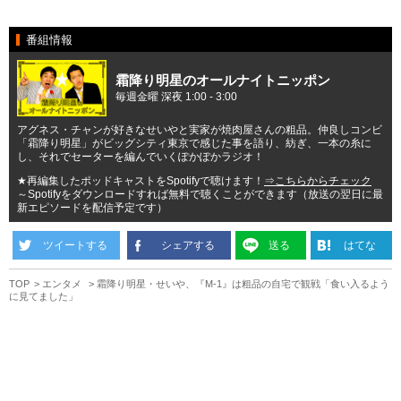
番組情報
霜降り明星のオールナイトニッポン
毎週金曜 深夜 1:00 - 3:00
アグネス・チャンが好きなせいやと実家が焼肉屋さんの粗品。仲良しコンビ
「霜降り明星」がビッグシティ東京で感じた事を語り、紡ぎ、一本の糸に
し、それでセーターを編んでいくぽかぽかラジオ！
★再編集したポッドキャストをSpotifyで聴けます！
⇒こちらからチェック
～Spotifyをダウンロードすれば無料で聴くことができます（放送の翌日に最
新エピソードを配信予定です）
ツイートする
シェアする
送る
はてな
TOP
エンタメ
霜降り明星・せいや、『M-1』は粗品の自宅で観戦「食い入るよう
に見てました」