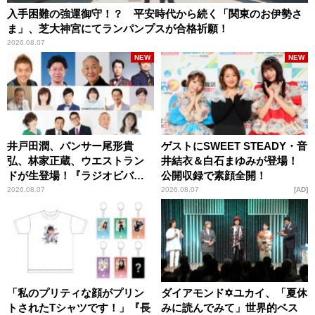
入手困難の強運御守！？ 平安時代から続く「関東のお伊勢さ
ま」、芝大神宮にてランパンプスが合格祈願！
2026.08.07
NEW
NEW
井戸田潤、パンサー尾形貴
ゲストにSWEET STEADY・音
弘、林家正蔵、ウエストラン
井結衣＆白石まゆみが登場！
ドが生登場！『ラジオビバリ
公開収録で素顔全開！
ー昼ズ』
2026.08.07
2026.08.07
AD
「私のプリティな顔がプリン
ダイアモンド✡ユカイ、「夏休
トされたTシャツです！」『長
みに読んでみて」世界的ベス