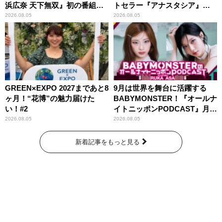
浜広奈 天下無双』初の番組グ
トセラー『アナスタシア』を
ッズ発売
紹介
2026.08.05
2026.08.05
GREEN×EXPO 2027まであと8
9月は世界を舞台に活躍する
ヶ月！“花博”の魅力届けた
BABYMONSTER！『オールナ
い！#2
イトニッポンPODCAST』月替
わりパーソナリティ
2026.08.05
2026.08.05
新着記事をもっと見る