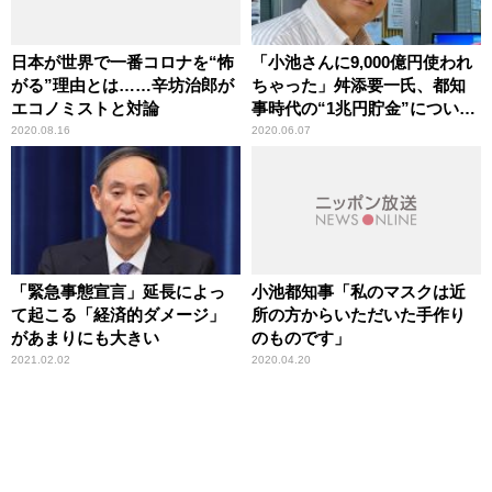
日本が世界で一番コロナを“怖
「小池さんに9,000億円使われ
がる”理由とは……辛坊治郎が
ちゃった」舛添要一氏、都知
エコノミストと対論
事時代の“1兆円貯金”について
語る
2020.08.16
2020.06.07
「緊急事態宣言」延長によっ
小池都知事「私のマスクは近
て起こる「経済的ダメージ」
所の方からいただいた手作り
があまりにも大きい
のものです」
2021.02.02
2020.04.20