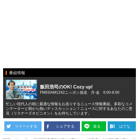
番組情報
飯田浩司のOK! Cozy up!
FM93/AM1242ニッポン放送 月-金 6:00-8:00
忙しい現代人の朝に最適な情報をお送りするニュース情報番組。多彩なコメ
ンテーターと朝から熱いディスカッション！ニュースに対するあなたのご意
見（リスナーズオピニオン）をお待ちしています。
ツイートする
シェアする
送る
はてな