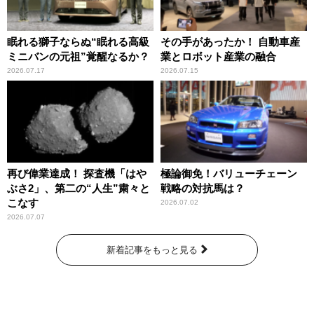
眠れる獅子ならぬ“眠れる高級
その手があったか！ 自動車産
ミニバンの元祖”覚醒なるか？
業とロボット産業の融合
2026.07.17
2026.07.15
再び偉業達成！ 探査機「はや
極論御免！バリューチェーン
ぶさ2」、第二の“人生”粛々と
戦略の対抗馬は？
こなす
2026.07.02
2026.07.07
新着記事をもっと見る