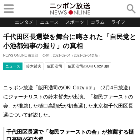
エンタメ
ニュース
スポーツ
コラム
ライフ
千代田区長選挙を舞台に噂された「自民党と
小池都知事の握り」の真相
NEWS ONLINE 編集部
公開：
2021-02-04
（
2021-02-04
更新）
ニュース
鈴木哲夫
飯田浩司
飯田浩司のOK! Cozy up!
ニッポン放送「飯田浩司のOK! Cozy up!」（2月4日放送）
にジャーナリストの鈴木哲夫が出演。「都民ファーストの
会」が推薦した樋口高顕氏が初当選した東京都千代田区長
選について解説した。
千代田区長選で「都民ファーストの会」が推薦する樋
口高顕が初当選