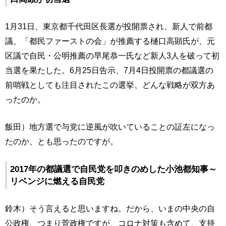
1月31日、東京都千代田区長選が投開票され、新人で前都
議、「都民ファーストの会」が推薦する樋口高顕氏が、元
区議で自民・公明推薦の早尾恭一氏など新人3人を破って初
当選を果たした。6月25日告示、7月4日投開票の都議選の
前哨戦としても注目されたこの選挙、どんな戦略が双方あ
ったのか。
飯田）地方選で与党に逆風が吹いていることの証左になっ
たのか、とも思ったのですが。
2017年の都議選で自民党を叩きのめした小池都知事～
リベンジに燃える自民党
鈴木）そう言えると思いますね。だから、いまの中央の自
公政権、つまり菅政権ですが、コロナ対策も含めて、支持