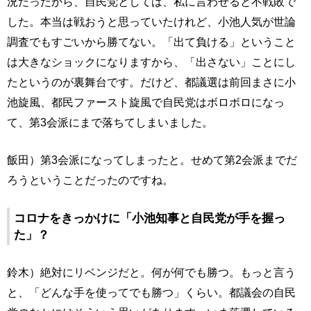
況だったから、自民党としては、私に言わせると不戦敗で
した。本当は戦おうと思っていたけれど、小池人気が世論
調査でもすごいから勝てない。「出て負ける」ということ
は大きなショックになりますから、「出さない」ことにし
たというのが裏舞台です。だけど、都議選は前回まさに小
池旋風、都民ファースト旋風で自民党はボロボロになっ
て、第3会派にまで落ちてしまいました。
飯田）第3会派になってしまったと。せめて第2会派までだ
ろうということだったのですね。
コロナをきっかけに「小池知事と自民党が手を握っ
た」？
鈴木）絶対にリベンジだと。何が何でも勝つ。もっと言う
と、「どんな手を使ってでも勝つ」くらい。都議会の自民