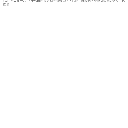
TOP
ニュース
千代田区長選挙を舞台に噂された「自民党と小池都知事の握り」の
真相