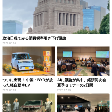
政治日程でみる消費税率引き下げ議論
2026.08.06
ついに出現！ 中国・BYDが放
AIに議論が集中、経済同友会
った軽自動車EV
夏季セミナーの2日間
2026.08.03
2026.07.23