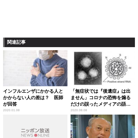
関連記事
インフルエンザにかかる人と
「無症状では『後遺症』は出
かからない人の差は？ 医師
ません」コロナの恐怖を煽る
が回答
だけの誤ったメディアの語法
に辛坊治郎が異議
2020.01.08
2020.08.08