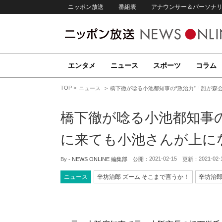
ニッポン放送
番組表
アナウンサー＆パーソナ
エンタメ
ニュース
スポーツ
コラム
TOP
ニュース
橋下徹が唸る小池都知事の“政治力”「誰が森
橋下徹が唸る小池都知事の
に来ても小池さんが上に
2021-02-15
2021-02-
By -
NEWS ONLINE 編集部
公開：
更新：
ニュース
辛坊治郎 ズーム そこまで言うか！
辛坊治