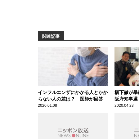
関連記事
インフルエンザにかかる人とかか
橋下徹が暴
らない人の差は？ 医師が回答
阪府知事選
す」
2020.01.08
2020.04.23