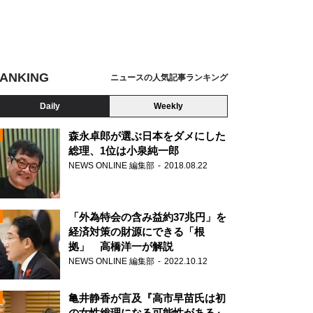
ANKING
ニュースの人気記事ランキング
Daily
Weekly
森永卓郎が選ぶ日本をダメにした
総理、1位は小泉純一郎
NEWS ONLINE 編集部
2018.08.22
N
「外為特会の含み益約37兆円」を
経済対策の財源にできる「根
拠」 高橋洋一が解説
NEWS ONLINE 編集部
2022.10.12
亀井静香が言及『高市早苗氏は初
の女性総理になる可能性がある』