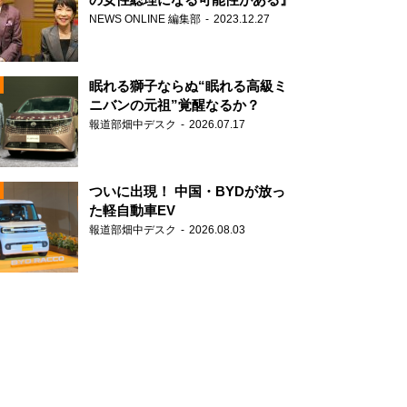
NEWS ONLINE 編集部
2023.12.27
眠れる獅子ならぬ“眠れる高級ミ
ニバンの元祖”覚醒なるか？
報道部畑中デスク
2026.07.17
N
ついに出現！ 中国・BYDが放っ
た軽自動車EV
報道部畑中デスク
2026.08.03
N