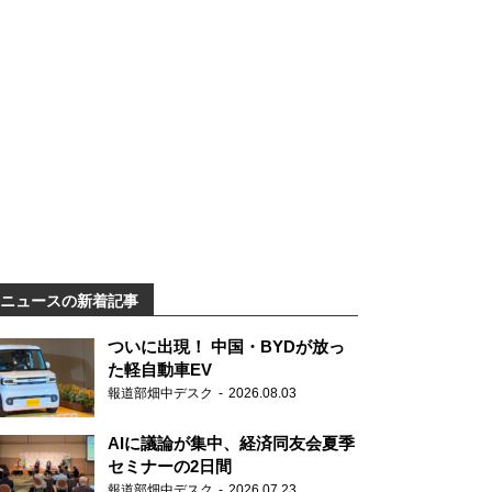
ニュースの新着記事
ついに出現！ 中国・BYDが放っ
た軽自動車EV
報道部畑中デスク
2026.08.03
AIに議論が集中、経済同友会夏季
セミナーの2日間
報道部畑中デスク
2026.07.23