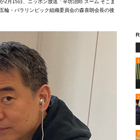
2月15日、ニッポン放送「辛坊治郎 ズーム そこま
五輪・パラリンピック組織委員会の森喜朗会長の後
R