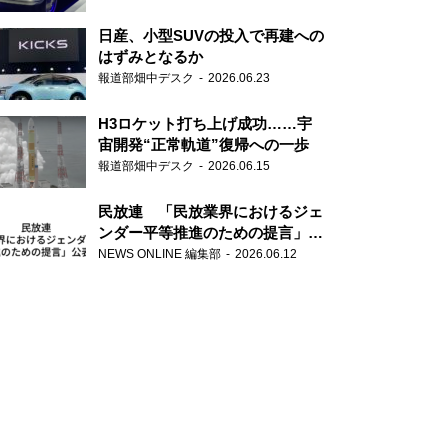
日産、小型SUVの投入で再建への
はずみとなるか
報道部畑中デスク
2026.06.23
H3ロケット打ち上げ成功……宇
宙開発“正常軌道”復帰への一歩
報道部畑中デスク
2026.06.15
民放連 「民放業界におけるジェ
ンダー平等推進のための提言」を
公表
NEWS ONLINE 編集部
2026.06.12