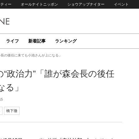
リティー
オールナイトニッポン
ショウアップナイター
イベント
ライフ
新着記事
ランキング
会長の後任に来ても小池さんが上になる」
“政治力”「誰が森会長の後任
なる」
15
郎
橋下徹