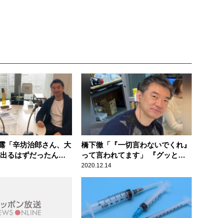
露「辛坊治郎さん、大
橋下徹「『一切言わないでくれ』
 出るはずだったんで
って言われてます」 『グッとラ
ック！』の今後の報道について振
2020.12.14
られ