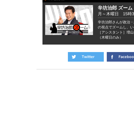
辛坊治郎 ズーム
月～木曜日 15時
辛坊治郎さんが政治・
の視点でズームし、い
［アシスタント］増山
（木曜日のみ）