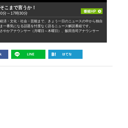
 そこまで言うか！
30分～17時30分
経済・文化・社会・芸能まで、きょう一日のニュースの中から独自
ま一番気になる話題を忖度なく語るニュース解説番組です。
さやかアナウンサー（月曜日～木曜日）、飯田浩司アナウンサー