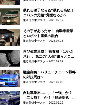
眠れる獅子ならぬ“眠れる高級ミ
ニバンの元祖”覚醒なるか？
報道部畑中デスク
2026.07.17
その手があったか！ 自動車産業
とロボット産業の融合
報道部畑中デスク
2026.07.15
再び偉業達成！ 探査機「はやぶ
さ2」、第二の“人生”粛々とこな
す
報道部畑中デスク
2026.07.07
極論御免！バリューチェーン戦略
の対抗馬は？
報道部畑中デスク
2026.07.02
自動車業界……、「一強」か？
「二大勢力」か？「群雄割拠」
か？
報道部畑中デスク
2026.06.26