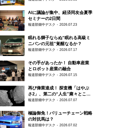
AIに議論が集中、経済同友会夏季
セミナーの2日間
報道部畑中デスク
2026.07.23
眠れる獅子ならぬ“眠れる高級ミ
ニバンの元祖”覚醒なるか？
報道部畑中デスク
2026.07.17
その手があったか！ 自動車産業
とロボット産業の融合
報道部畑中デスク
2026.07.15
再び偉業達成！ 探査機「はやぶ
さ2」、第二の“人生”粛々とこな
す
報道部畑中デスク
2026.07.07
極論御免！バリューチェーン戦略
の対抗馬は？
報道部畑中デスク
2026.07.02