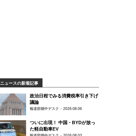
ニュースの新着記事
政治日程でみる消費税率引き下げ
議論
報道部畑中デスク
2026.08.06
ついに出現！ 中国・BYDが放っ
た軽自動車EV
報道部畑中デスク
2026.08.03