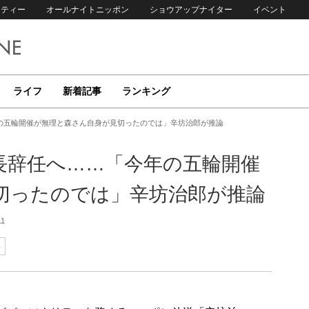
リティー
オールナイトニッポン
ショウアップナイター
イベント
ライフ
新着記事
ランキング
の五輪開催が無理と森さん自身が見切ったのでは」辛坊治郎が推論
長辞任へ……「今年の五輪開催
切ったのでは」辛坊治郎が推論
11
郎