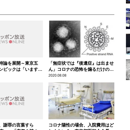
持論を展開～東京五
「無症状では『後遺症』は出ませ
ンピックは「いますぐ
ん」コロナの恐怖を煽るだけの誤
き」
ったメディアの語法に辛坊治郎が
2020.08.08
異議
、謝罪の言葉すら
コロナ陽性の場合、入院費用はど