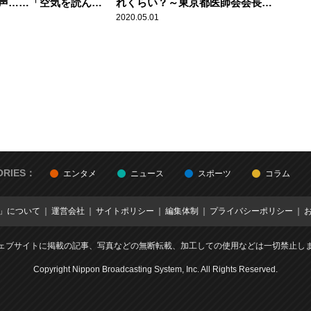
の声……「空気を読んで
れくらい？～東京都医師会会長が
言葉が……」辛坊治郎
解説 新型コロナウイルス感染症
2020.05.01
ORIES：
エンタメ
ニュース
スポーツ
コラム
E」について
運営会社
サイトポリシー
編集体制
プライバシーポリシー
ェブサイトに掲載の記事、写真などの無断転載、加工しての使用などは一切禁止し
Copyright Nippon Broadcasting System, Inc. All Rights Reserved.