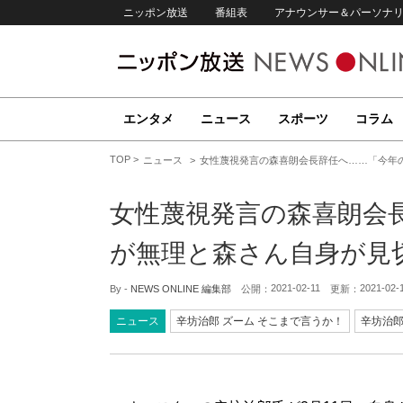
ニッポン放送
番組表
アナウンサー＆パーソナ
エンタメ
ニュース
スポーツ
コラム
TOP
ニュース
女性蔑視発言の森喜朗会長辞任へ……「今年
女性蔑視発言の森喜朗会
が無理と森さん自身が見
2021-02-11
2021-02-
By -
NEWS ONLINE 編集部
公開：
更新：
ニュース
辛坊治郎 ズーム そこまで言うか！
辛坊治