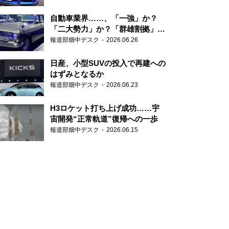
自動車業界……、「一強」か？
「二大勢力」か？「群雄割拠」
か？
報道部畑中デスク
2026.06.26
日産、小型SUVの投入で再建への
はずみとなるか
報道部畑中デスク
2026.06.23
H3ロケット打ち上げ成功……宇
宙開発“正常軌道”復帰への一歩
報道部畑中デスク
2026.06.15