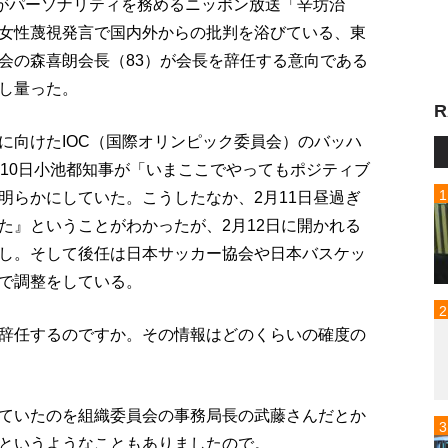
身がパーソナリティを務めるニッポン放送「辛坊治
女性蔑視発言で国内外からの批判を浴びている、東
会の森喜朗会長（83）が会長を辞任する意向である
し量った。
R
に向けたIOC（国際オリンピック委員会）のバッハ
月10日小池都知事が「いまここでやってもポジティブ
明らかにしていた。こうしたなか、2月11日昼過ぎ
た』ということがわかったが、2月12日に開かれる
し。そして後任は日本サッカー協会や日本バスケッ
で調整をしている。
辞任するのですか。その情報はどのくらいの確度の
ていたのを組織委員会の事務局長の武藤さんだとか
というようなこともありましたので。