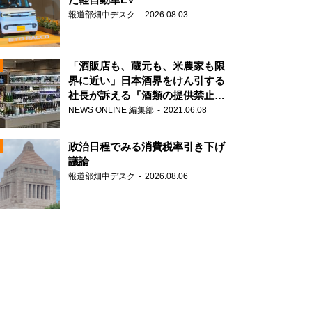
報道部畑中デスク
2026.08.03
「酒販店も、蔵元も、米農家も限
界に近い」日本酒界をけん引する
社長が訴える『酒類の提供禁止』
N
策の大打撃
NEWS ONLINE 編集部
2021.06.08
政治日程でみる消費税率引き下げ
議論
報道部畑中デスク
2026.08.06
N