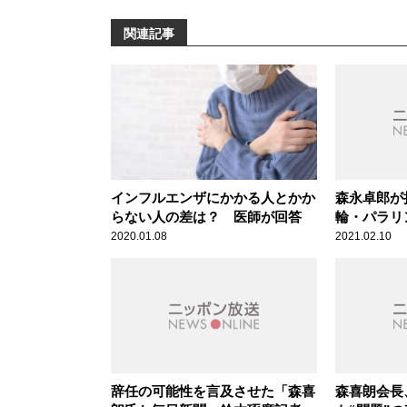
関連記事
インフルエンザにかかる人とかか
森永卓郎が
らない人の差は？ 医師が回答
輪・パラリ
中止するべ
2020.01.08
2021.02.10
辞任の可能性を言及させた「森喜
森喜朗会長