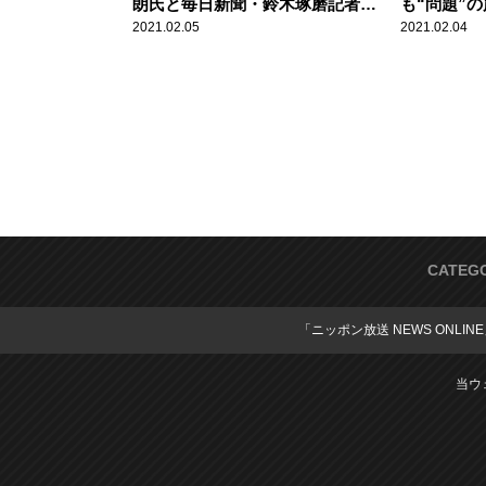
朗氏と毎日新聞・鈴木琢磨記者の
も“問題”
関係」
付け加えた
2021.02.05
2021.02.04
指摘
CATEG
「ニッポン放送 NEWS ONLIN
当ウ