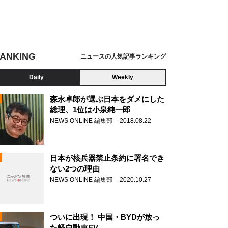
ANKING
ニュースの人気記事ランキング
Daily
Weekly
森永卓郎が選ぶ日本をダメにした
総理、1位は小泉純一郎
NEWS ONLINE 編集部
2018.08.22
N
日本が核兵器禁止条約に署名でき
ない2つの理由
NEWS ONLINE 編集部
2020.10.27
ついに出現！ 中国・BYDが放っ
た軽自動車EV