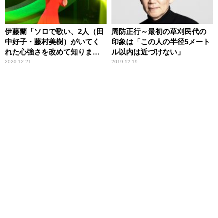
伊藤蘭「ソロで歌い、2人（田
周防正行～最初の草刈民代の
中好子・藤村美樹）がいてく
印象は「この人の半径5メート
れた心強さを改めて知りまし
ル以内は近づけない」
た」
2020.12.21
2019.12.19