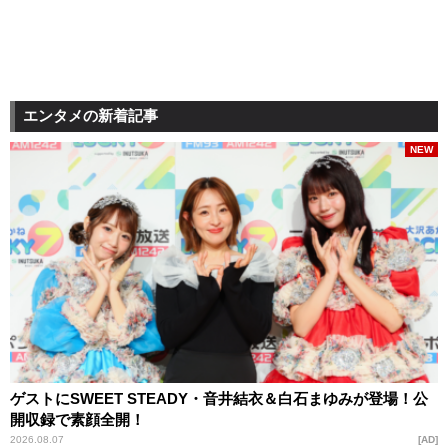
エンタメの新着記事
NEW
ゲストにSWEET STEADY・音井結衣＆白石まゆみが登場！公
開収録で素顔全開！
2026.08.07
AD