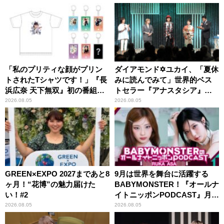
「私のプリティな顔がプリン
ダイアモンド✡ユカイ、「夏休
トされたTシャツです！」『長
みに読んでみて」世界的ベス
浜広奈 天下無双』初の番組グ
トセラー『アナスタシア』を
ッズ発売
紹介
2026.08.05
2026.08.05
GREEN×EXPO 2027まであと8
9月は世界を舞台に活躍する
ヶ月！“花博”の魅力届けた
BABYMONSTER！『オールナ
い！#2
イトニッポンPODCAST』月替
わりパーソナリティ
2026.08.05
2026.08.05