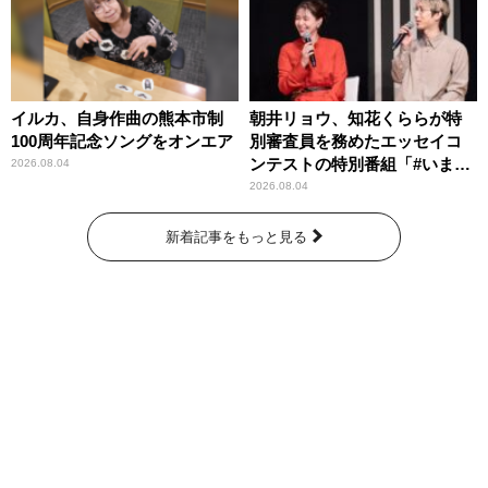
イルカ、自身作曲の熊本市制
朝井リョウ、知花くららが特
100周年記念ソングをオンエア
別審査員を務めたエッセイコ
ンテストの特別番組「#いまあ
2026.08.04
なたに伝えたいこと」
2026.08.04
新着記事をもっと見る