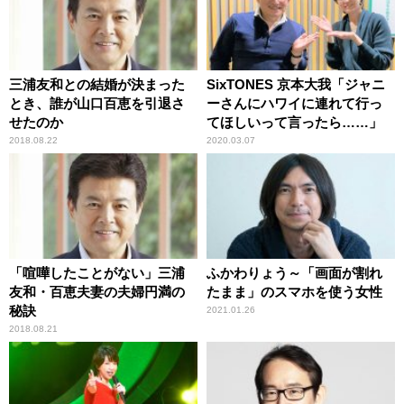
三浦友和との結婚が決まった
SixTONES 京本大我「ジャニ
とき、誰が山口百恵を引退さ
ーさんにハワイに連れて行っ
せたのか
てほしいって言ったら……」
2018.08.22
2020.03.07
「喧嘩したことがない」三浦
ふかわりょう～「画面が割れ
友和・百恵夫妻の夫婦円満の
たまま」のスマホを使う女性
秘訣
2021.01.26
2018.08.21