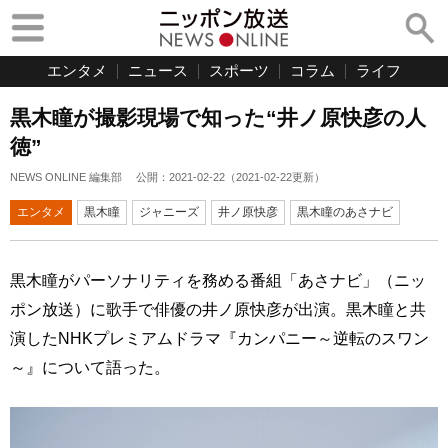
エンタメ
ニュース
スポーツ
コラム
ライフ
黒木瞳が撮影現場で知った“井ノ原快彦の人
徳”
NEWS ONLINE 編集部
公開：
2021-02-22
（
2021-02-22
更新）
エンタメ
黒木瞳
ジャニーズ
井ノ原快彦
黒木瞳のあさナビ
黒木瞳がパーソナリティを務める番組「あさナビ」（ニッ
ポン放送）に歌手で俳優の井ノ原快彦が出演。黒木瞳と共
演したNHKプレミアムドラマ『カンパニー～逆転のスワン
～』について語った。