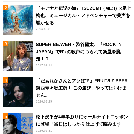
『モアナと伝説の海』TSUZUMI（ME:I）×尾上
松也、ミュージカル・アドベンチャーで美声を
響かせる
2026.08.01
SUPER BEAVER・渋谷龍太、『ROCK IN
JAPAN』でB’zの歌声につられて楽屋を脱
走！？
2017.08.14
『だぁれかさんとアソぼ？』FRUITS ZIPPER
鎮西寿々歌主演！ この遊び、やってはいけま
せん。
2026.07.25
松下洸平が4年半ぶりにオールナイトニッポン
に登場「当日はしっかり仕上げて臨みます」
2026.07.31