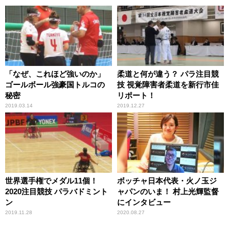
「なぜ、これほど強いのか」
柔道と何が違う？ パラ注目競
ゴールボール強豪国トルコの
技 視覚障害者柔道を新行市佳
秘密
リポート！
2019.03.14
2019.12.27
世界選手権でメダル11個！
ボッチャ日本代表・火ノ玉ジ
2020注目競技 パラバドミント
ャパンのいま！ 村上光輝監督
ン
にインタビュー
2019.11.28
2020.08.27