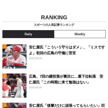
RANKING
スポーツの人気記事ランキング
Daily
Weekly
安仁屋氏「こういう守りはダメ」、「ミスです
よ」初回の広島の守備に苦言
2026.08.06
広島、7回の継投策が裏目に…最下位転落 安
仁屋氏「この時期に来て勉強はない」
2026.08.06
安仁屋氏「後輩だけに頑張ってもらいたい」巨