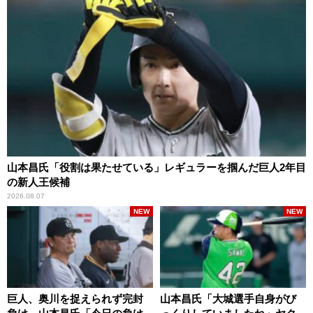
山本昌氏「役割は果たせている」レギュラーを掴んだ巨人2年目
の新人王候補
2026.08.07
NEW
NEW
巨人、奥川を捉えられず完封
山本昌氏「大城選手自身がび