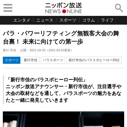
エンタメ
ニュース
スポーツ
コラム
ライフ
パラ・パワーリフティング無観客大会の舞
台裏！ 未来に向けての第一歩
新行 市佳
公開：
2021-03-03
（
2021-03-03
更新）
スポーツ
新行市佳
パラスポーツ
新行市佳のパラスポヒーロー列伝
「新行市佳のパラスポヒーロー列伝」
ニッポン放送アナウンサー・新行市佳が、注目選手や
大会の取材などを通して、パラスポーツの魅力をあな
たと一緒に発見していきます