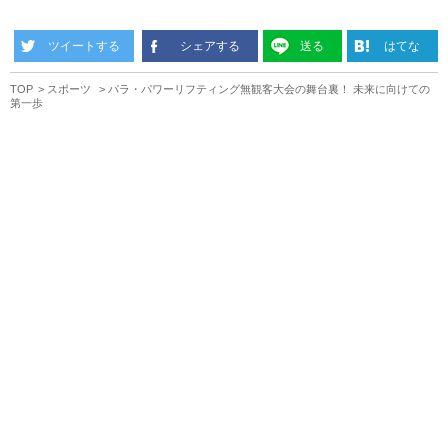
ツイートする
シェアする
送る
はてな
TOP
スポーツ
パラ・パワーリフティング無観客大会の舞台裏！ 未来に向けての
第一歩