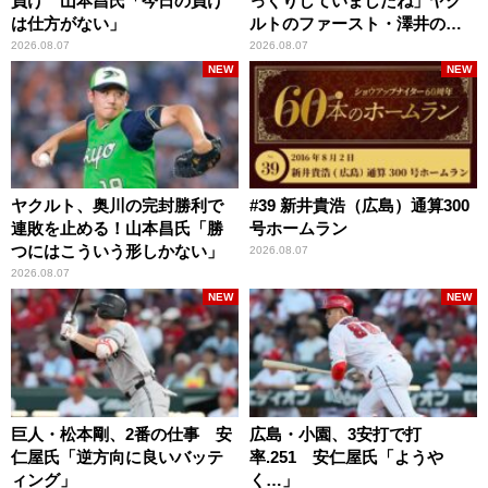
負け 山本昌氏「今日の負け
っくりしていましたね」ヤク
は仕方がない」
ルトのファースト・澤井の判
断を評価
2026.08.07
2026.08.07
NEW
NEW
ヤクルト、奥川の完封勝利で
#39 新井貴浩（広島）通算300
連敗を止める！山本昌氏「勝
号ホームラン
つにはこういう形しかない」
2026.08.07
2026.08.07
NEW
NEW
巨人・松本剛、2番の仕事 安
広島・小園、3安打で打
仁屋氏「逆方向に良いバッテ
率.251 安仁屋氏「ようや
ィング」
く…」