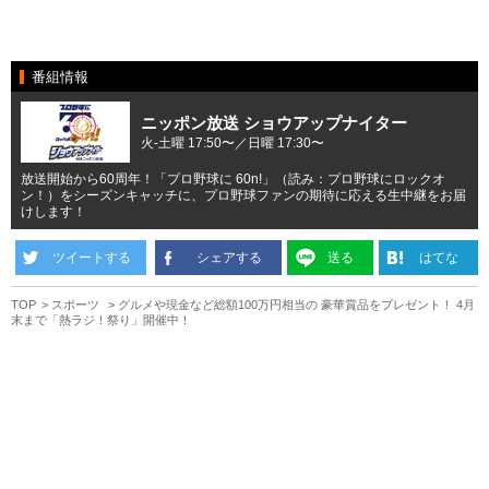
番組情報
ニッポン放送 ショウアップナイター
火-土曜 17:50〜／日曜 17:30〜
放送開始から60周年！「プロ野球に 60n!」（読み：プロ野球にロックオ
ン！）をシーズンキャッチに、プロ野球ファンの期待に応える生中継をお届
けします！
ツイートする
シェアする
送る
はてな
TOP
スポーツ
グルメや現金など総額100万円相当の 豪華賞品をプレゼント！ 4月
末まで「熱ラジ！祭り」開催中！