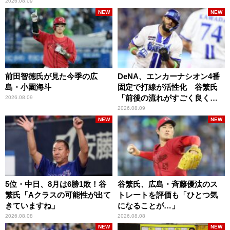
2026.08.09
NEW
NEW
前田智徳氏が見た今季の広
DeNA、エンカーナシオン4番
島・小園海斗
固定で打線が活性化 谷繁氏
「前後の流れがすごく良くな
2026.08.09
りましたね」
2026.08.09
NEW
NEW
5位・中日、8月は6勝1敗！谷
谷繁氏、広島・斉藤優汰のス
繁氏「Aクラスの可能性が出て
トレートを評価も「ひとつ気
きていますね」
になることが…」
2026.08.08
2026.08.08
NEW
NEW