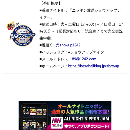
【番組概要】
■番組タイトル：『ニッポン放送ショウアップナ
イター』
■放送日時：火～土曜日 17時50分～／日曜日 17
時30分～（延長対応あり、試合終了まで完全実況
生中継）
■番組X：
@showup1242
■ハッシュタグ：#ショウアップナイター
■メールアドレス：
89@1242.com
■ホームページ：
https://baseballking.jp/showup