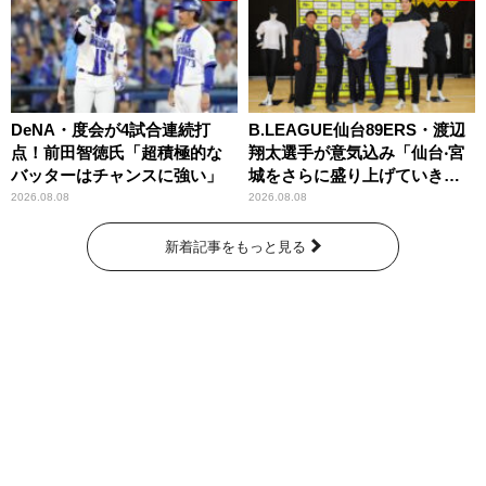
DeNA・度会が4試合連続打
B.LEAGUE仙台89ERS・渡辺
点！前田智徳氏「超積極的な
翔太選手が意気込み「仙台‧宮
バッターはチャンスに強い」
城をさらに盛り上げていきた
いです」
2026.08.08
2026.08.08
新着記事をもっと見る