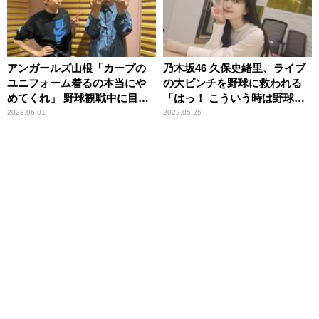
アンガールズ山根「カープの
乃木坂46 久保史緒里、ライブ
ユニフォーム着るの本当にや
の大ピンチを野球に救われる
めてくれ」 野球観戦中に目撃
「はっ！ こういう時は野球を
したカープファンの“裏切
使えばいいんだ！」
2023.06.01
2022.05.25
り”に憤慨