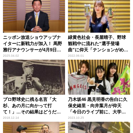
ニッポン放送ショウアップナ
緑黄色社会・長屋晴子、野球
イターに新戦力が加入！ 馬野
観戦中に流れた“選手登場
雅行アナウンサーが4月9日
曲”に仰天「テンションがめっ
（水）DeNA×巨人戦でデビュ
ちゃ上がりましたね！」
2025.04.02
2022.06.01
ー！
プロ野球史に残る名言「大
乃木坂46 黒見明香の告白に久
杉、あの月に向かって打
保史緒里・向井葉月が仰天
て！」…その結果はどうだっ
「今日のライブ前に、大学で
たのか？
野球の試合をやったんです」
2018.12.14
2023.10.25