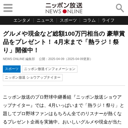
エンタメ
ニュース
スポーツ
コラム
ライフ
グルメや現金など総額100万円相当の 豪華賞
品をプレゼント！ 4月末まで「熱ラジ！祭
り」開催中！
NEWS ONLINE 編集部
公開：
2025-04-09
（
2025-04-09
更新）
スポーツ
ニッポン放送インフォメーション
ニッポン放送 ショウアップナイター
ニッポン放送のプロ野球中継番組『ニッポン放送ショウア
ップナイター』では、4月いっぱいまで「熱ラジ！祭り」と
題してプロ野球ファンはもちろん全てのリスナーが熱くな
るプレゼント企画を実施中。おいしいグルメや現金が当た