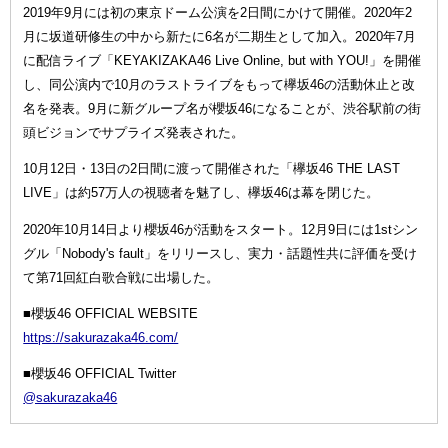
2019年9月には初の東京ドーム公演を2日間にかけて開催。2020年2
月に坂道研修生の中から新たに6名が二期生として加入。2020年7月
に配信ライブ「KEYAKIZAKA46 Live Online, but with YOU!」を開催
し、同公演内で10月のラストライブをもって欅坂46の活動休止と改
名を発表。9月に新グループ名が櫻坂46になることが、渋谷駅前の街
頭ビジョンでサプライズ発表された。
10月12日・13日の2日間に渡って開催された「欅坂46 THE LAST
LIVE」は約57万人の視聴者を魅了し、欅坂46は幕を閉じた。
2020年10月14日より櫻坂46が活動をスタート。12月9日には1stシン
グル「Nobody's fault」をリリースし、実力・話題性共に評価を受け
て第71回紅白歌合戦に出場した。
■櫻坂46 OFFICIAL WEBSITE
https://sakurazaka46.com/
■櫻坂46 OFFICIAL Twitter
@sakurazaka46