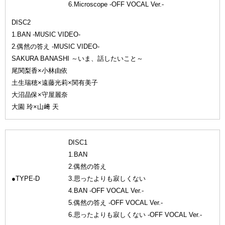
6.Microscope -OFF VOCAL Ver.-
DISC2
1.BAN -MUSIC VIDEO-
2.偶然の答え -MUSIC VIDEO-
SAKURA BANASHI ～いま、話したいこと～
尾関梨香×小林由依
土生瑞穂×遠藤光莉×関有美子
大沼晶保×守屋麗奈
大園 玲×山﨑 天
DISC1
1.BAN
2.偶然の答え
●TYPE-D
3.思ったよりも寂しくない
4.BAN -OFF VOCAL Ver.-
5.偶然の答え -OFF VOCAL Ver.-
6.思ったよりも寂しくない -OFF VOCAL Ver.-