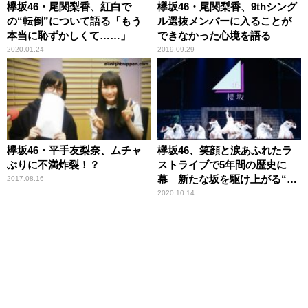
欅坂46・尾関梨香、紅白で
欅坂46・尾関梨香、9thシング
の“転倒”について語る「もう
ル選抜メンバーに入ることが
本当に恥ずかしくて……」
できなかった心境を語る
2020.01.24
2019.09.29
欅坂46・平手友梨奈、ムチャ
欅坂46、笑顔と涙あふれたラ
ぶりに不満炸裂！？
ストライブで5年間の歴史に
幕 新たな坂を駆け上がる“櫻
2017.08.16
坂46”が誕生
2020.10.14