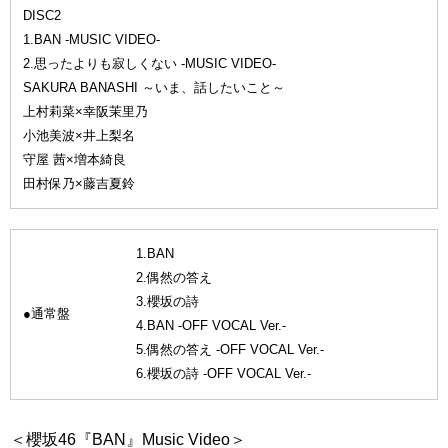
DISC2
1.BAN -MUSIC VIDEO-
2.思ったよりも寂しくない -MUSIC VIDEO-
SAKURA BANASHI ～いま、話したいこと～
上村莉菜×幸阪茉里乃
小池美波×井上梨名
守屋 茜×増本綺良
田村保乃×藤吉夏鈴
1.BAN
2.偶然の答え
3.櫻坂の詩
●通常盤
4.BAN -OFF VOCAL Ver.-
5.偶然の答え -OFF VOCAL Ver.-
6.櫻坂の詩 -OFF VOCAL Ver.-
＜櫻坂46『BAN』Music Video＞