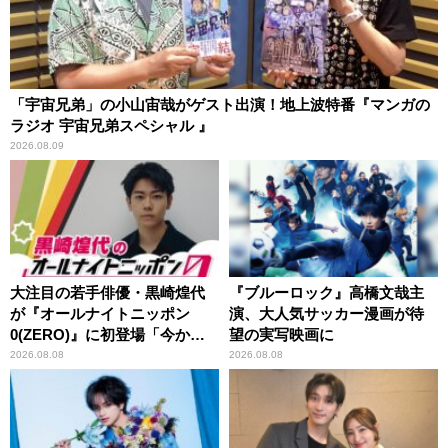
「宇宙兄弟」の小山宙哉がゲスト出演！地上波特番『マンガの
ラジオ 宇宙兄弟スペシャル 』
2026.08.09
大注目の若手俳優・黒崎煌代
『ブルーロック』高橋文哉主
が『オールナイトニッポン
演、大人気サッカー漫画が待
0(ZERO)』に初登場「今から
望の実写映画に
とてもワクワクしておりま
2026.08.08
2026.08.08
す！」