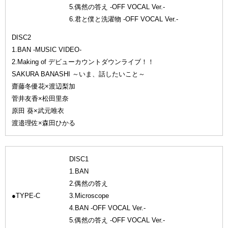
5.偶然の答え -OFF VOCAL Ver.-
6.君と僕と洗濯物 -OFF VOCAL Ver.-
DISC2
1.BAN -MUSIC VIDEO-
2.Making of デビューカウントダウンライブ！！
SAKURA BANASHI ～いま、話したいこと～
齋藤冬優花×渡辺梨加
菅井友香×松田里奈
原田 葵×武元唯衣
渡邉理佐×森田ひかる
DISC1
1.BAN
2.偶然の答え
●TYPE-C
3.Microscope
4.BAN -OFF VOCAL Ver.-
5.偶然の答え -OFF VOCAL Ver.-