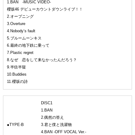
1.BAN -MUSIC VIDEO-
櫻坂46 デビューカウントダウンライブ！！
2.オープニング
3.Overture
4.Nobody’s fault
5.ブルームーンキス
6.最終の地下鉄に乗って
7.Plastic regret
8.なぜ 恋をして来なかったんだろう？
9.半信半疑
10.Buddies
11.櫻坂の詩
DISC1
1.BAN
2.偶然の答え
●TYPE-B
3.君と僕と洗濯物
4.BAN -OFF VOCAL Ver.-