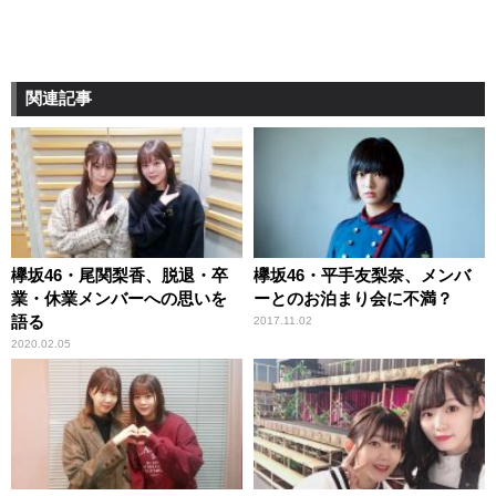
関連記事
欅坂46・尾関梨香、脱退・卒
欅坂46・平手友梨奈、メンバ
業・休業メンバーへの思いを
ーとのお泊まり会に不満？
語る
2017.11.02
2020.02.05