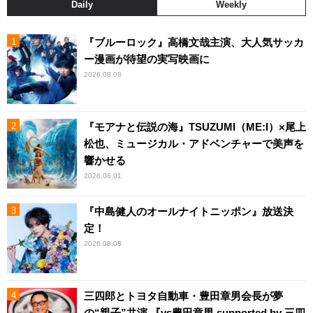
Daily
Weekly
『ブルーロック』高橋文哉主演、大人気サッカ
ー漫画が待望の実写映画に
2026.08.08
『モアナと伝説の海』TSUZUMI（ME:I）×尾上
松也、ミュージカル・アドベンチャーで美声を
響かせる
2026.08.01
『中島健人のオールナイトニッポン』放送決
定！
2026.08.08
三四郎とトヨタ自動車・豊田章男会長が夢
の“親子”共演 『vs豊田章男 supported by 三四