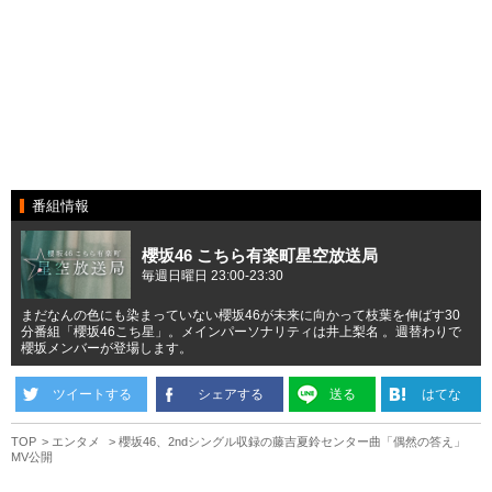
番組情報
櫻坂46 こちら有楽町星空放送局
毎週日曜日 23:00-23:30
まだなんの色にも染まっていない櫻坂46が未来に向かって枝葉を伸ばす30
分番組「櫻坂46こち星」。メインパーソナリティは井上梨名 。週替わりで
櫻坂メンバーが登場します。
ツイートする
シェアする
送る
はてな
TOP
エンタメ
櫻坂46、2ndシングル収録の藤吉夏鈴センター曲「偶然の答え」
MV公開