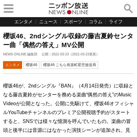
エンタメ
ニュース
スポーツ
コラム
ライフ
櫻坂46、2ndシングル収録の藤吉夏鈴センタ
ー曲「偶然の答え」MV公開
NEWS ONLINE 編集部
公開：
2021-03-23
（
2021-03-23
更新）
エンタメ
櫻坂46
櫻坂46 こちら有楽町星空放送局
櫻坂46が、2ndシングル『BAN』（4月14日発売）に収録と
なる藤吉夏鈴がセンターを務める楽曲“偶然の答え”のMusic
Videoが公開となった。公開に先駆けて、櫻坂46オフィシャ
ルYouTubeチャンネルのプレミア公開視聴予約がスタート
すると、SNSでは様々な憶測を呼んでいたもの。楽曲の冒
頭と後半には音源にはなかった演技シーンが追加され、見