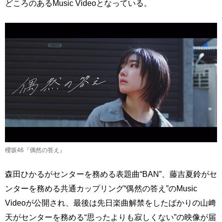
どころのあるMusic Videoとなっている。
櫻坂46『偶然の答え』
森田ひかるがセンターを務める表題曲“BAN”、藤吉夏鈴がセ
ンターを務める共通カップリング“偶然の答え”のMusic
Videoが公開され、最後は先日楽曲解禁をしたばかりの山﨑
天がセンターを務める“思ったよりも寂しくない”の映像が届