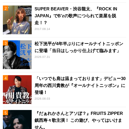
SUPER BEAVER・渋谷龍太、『ROCK IN
JAPAN』でB’zの歌声につられて楽屋を脱
走！？
2017.08.14
松下洸平が4年半ぶりにオールナイトニッポン
に登場「当日はしっかり仕上げて臨みます」
2026.07.31
「いつでも肩は温まっております」デビュー30
周年の西川貴教が『オールナイトニッポン』に
登場！
2026.08.03
『だぁれかさんとアソぼ？』FRUITS ZIPPER
鎮西寿々歌主演！ この遊び、やってはいけま
せん。