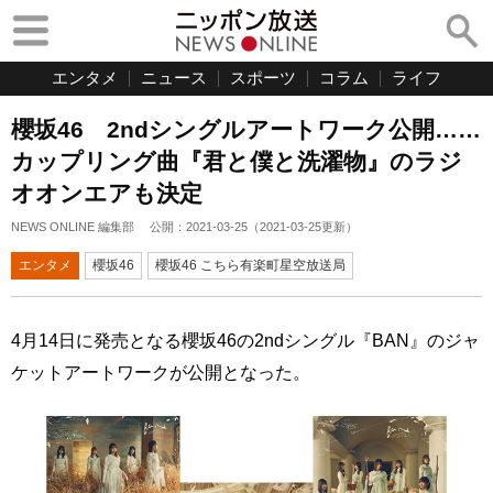
エンタメ
ニュース
スポーツ
コラム
ライフ
櫻坂46 2ndシングルアートワーク公開……
カップリング曲『君と僕と洗濯物』のラジ
オオンエアも決定
NEWS ONLINE 編集部
公開：
2021-03-25
（
2021-03-25
更新）
エンタメ
櫻坂46
櫻坂46 こちら有楽町星空放送局
4月14日に発売となる櫻坂46の2ndシングル『BAN』のジャ
ケットアートワークが公開となった。