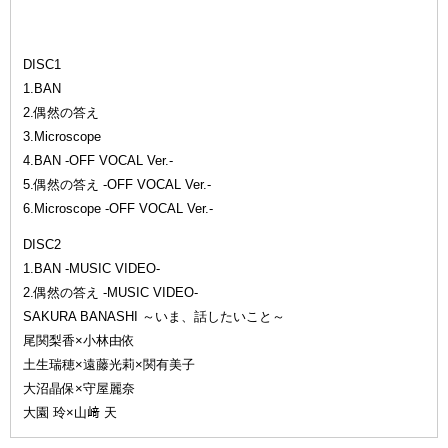
DISC1
1.BAN
2.偶然の答え
3.Microscope
4.BAN -OFF VOCAL Ver.-
5.偶然の答え -OFF VOCAL Ver.-
6.Microscope -OFF VOCAL Ver.-
DISC2
1.BAN -MUSIC VIDEO-
2.偶然の答え -MUSIC VIDEO-
SAKURA BANASHI ～いま、話したいこと～
尾関梨香×小林由依
土生瑞穂×遠藤光莉×関有美子
大沼晶保×守屋麗奈
大園 玲×山﨑 天