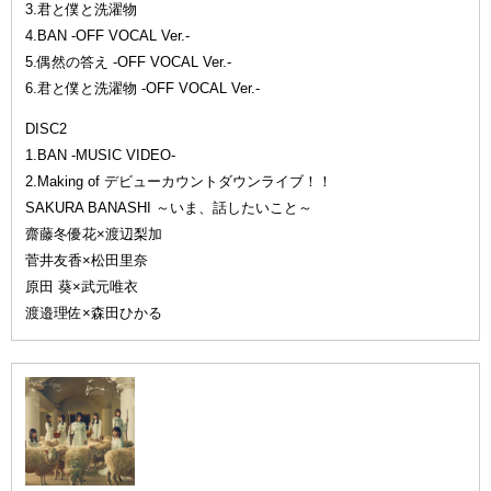
3.君と僕と洗濯物
4.BAN -OFF VOCAL Ver.-
5.偶然の答え -OFF VOCAL Ver.-
6.君と僕と洗濯物 -OFF VOCAL Ver.-
DISC2
1.BAN -MUSIC VIDEO-
2.Making of デビューカウントダウンライブ！！
SAKURA BANASHI ～いま、話したいこと～
齋藤冬優花×渡辺梨加
菅井友香×松田里奈
原田 葵×武元唯衣
渡邉理佐×森田ひかる
TYPE-C