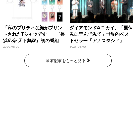
「私のプリティな顔がプリン
ダイアモンド✡ユカイ、「夏休
トされたTシャツです！」『長
みに読んでみて」世界的ベス
浜広奈 天下無双』初の番組グ
トセラー『アナスタシア』を
ッズ発売
紹介
2026.08.05
2026.08.05
新着記事をもっと見る