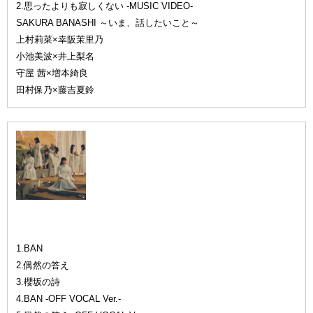
2.思ったよりも寂しくない -MUSIC VIDEO-
SAKURA BANASHI ～いま、話したいこと～
上村莉菜×幸阪茉里乃
小池美波×井上梨名
守屋 茜×増本綺良
田村保乃×藤吉夏鈴
通常盤
1.BAN
2.偶然の答え
3.櫻坂の詩
4.BAN -OFF VOCAL Ver.-