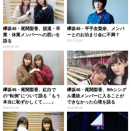
欅坂46・尾関梨香、脱退・卒
欅坂46・平手友梨奈、メンバ
業・休業メンバーへの思いを
ーとのお泊まり会に不満？
語る
2017.11.02
2020.02.05
欅坂46・尾関梨香、紅白で
欅坂46・尾関梨香、9thシング
の“転倒”について語る「もう
ル選抜メンバーに入ることが
本当に恥ずかしくて……」
できなかった心境を語る
2020.01.24
2019.09.29