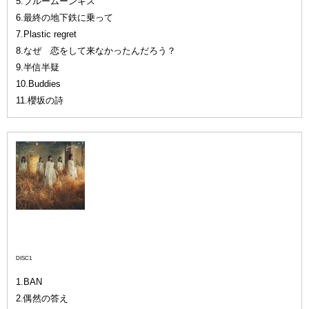
5.ブルームーンキス
6.最終の地下鉄に乗って
7.Plastic regret
8.なぜ 恋をして来なかったんだろう？
9.半信半疑
10.Buddies
11.櫻坂の詩
TYPE-B
DISC1
1.BAN
2.偶然の答え