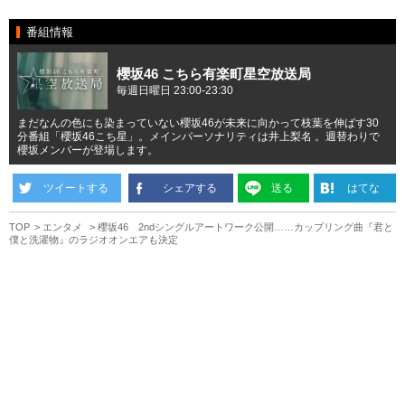
番組情報
櫻坂46 こちら有楽町星空放送局
毎週日曜日 23:00-23:30
まだなんの色にも染まっていない櫻坂46が未来に向かって枝葉を伸ばす30
分番組「櫻坂46こち星」。メインパーソナリティは井上梨名 。週替わりで
櫻坂メンバーが登場します。
ツイートする
シェアする
送る
はてな
TOP
エンタメ
櫻坂46 2ndシングルアートワーク公開……カップリング曲『君と
僕と洗濯物』のラジオオンエアも決定