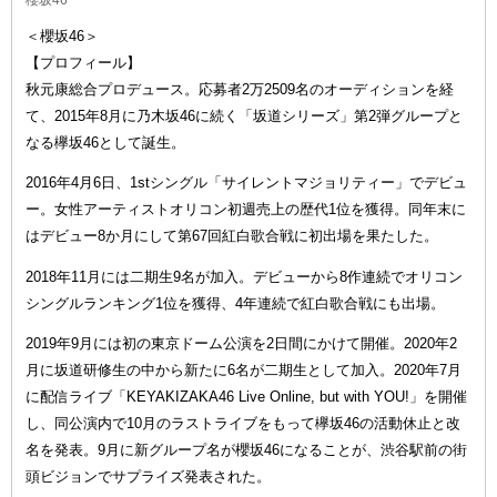
＜櫻坂46＞
【プロフィール】
秋元康総合プロデュース。応募者2万2509名のオーディションを経
て、2015年8月に乃木坂46に続く「坂道シリーズ」第2弾グループと
なる欅坂46として誕生。
2016年4月6日、1stシングル「サイレントマジョリティー」でデビュ
ー。女性アーティストオリコン初週売上の歴代1位を獲得。同年末に
はデビュー8か月にして第67回紅白歌合戦に初出場を果たした。
2018年11月には二期生9名が加入。デビューから8作連続でオリコン
シングルランキング1位を獲得、4年連続で紅白歌合戦にも出場。
2019年9月には初の東京ドーム公演を2日間にかけて開催。2020年2
月に坂道研修生の中から新たに6名が二期生として加入。2020年7月
に配信ライブ「KEYAKIZAKA46 Live Online, but with YOU!」を開催
し、同公演内で10月のラストライブをもって欅坂46の活動休止と改
名を発表。9月に新グループ名が櫻坂46になることが、渋谷駅前の街
頭ビジョンでサプライズ発表された。