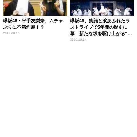
欅坂46・平手友梨奈、ムチャ
欅坂46、笑顔と涙あふれたラ
ぶりに不満炸裂！？
ストライブで5年間の歴史に
幕 新たな坂を駆け上がる“櫻
2017.08.16
坂46”が誕生
2020.10.14