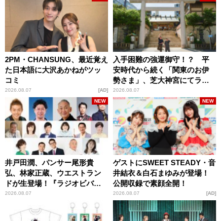
2PM・CHANSUNG、最近覚え
入手困難の強運御守！？ 平
た日本語に大沢あかねがツッ
安時代から続く「関東のお伊
コミ
勢さま」、芝大神宮にてラン
パンプスが合格祈願！
2026.08.07
AD
2026.08.07
NEW
NEW
井戸田潤、パンサー尾形貴
ゲストにSWEET STEADY・音
弘、林家正蔵、ウエストラン
井結衣＆白石まゆみが登場！
ドが生登場！『ラジオビバリ
公開収録で素顔全開！
ー昼ズ』
2026.08.07
2026.08.07
AD