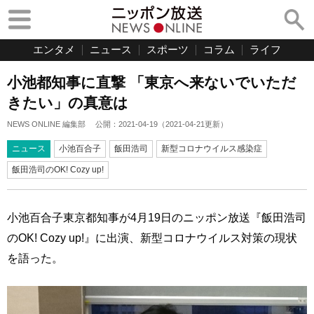
エンタメ
ニュース
スポーツ
コラム
ライフ
小池都知事に直撃 「東京へ来ないでいただ
きたい」の真意は
NEWS ONLINE 編集部
公開：
2021-04-19
（
2021-04-21
更新）
ニュース
小池百合子
飯田浩司
新型コロナウイルス感染症
飯田浩司のOK! Cozy up!
小池百合子東京都知事が4月19日のニッポン放送『飯田浩司
のOK! Cozy up!』に出演、新型コロナウイルス対策の現状
を語った。