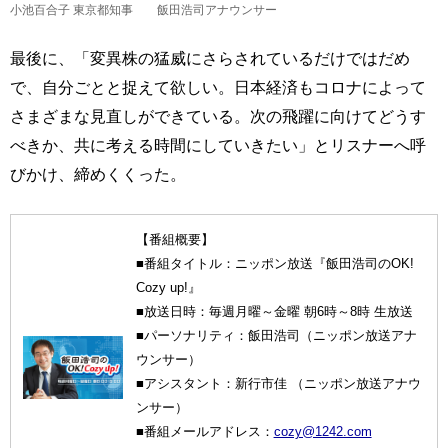
小池百合子 東京都知事 飯田浩司アナウンサー
最後に、「変異株の猛威にさらされているだけではだめ
で、自分ごとと捉えて欲しい。日本経済もコロナによって
さまざまな見直しができている。次の飛躍に向けてどうす
べきか、共に考える時間にしていきたい」とリスナーへ呼
びかけ、締めくくった。
【番組概要】
■番組タイトル：ニッポン放送『飯田浩司のOK!
Cozy up!』
■放送日時：毎週月曜～金曜 朝6時～8時 生放送
■パーソナリティ：飯田浩司（ニッポン放送アナ
ウンサー）
■アシスタント：新行市佳 （ニッポン放送アナウ
ンサー）
■番組メールアドレス：
cozy@1242.com