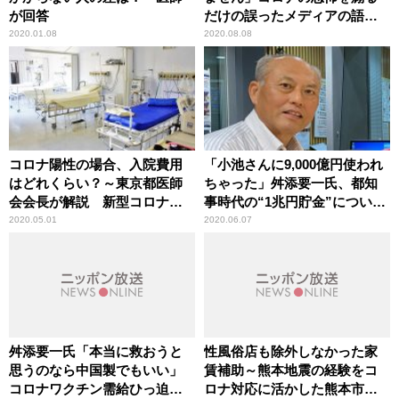
が回答
だけの誤ったメディアの語法
に辛坊治郎が異議
2020.01.08
2020.08.08
コロナ陽性の場合、入院費用
「小池さんに9,000億円使われ
はどれくらい？～東京都医師
ちゃった」舛添要一氏、都知
会会長が解説 新型コロナウ
事時代の“1兆円貯金”について
イルス感染症
語る
2020.05.01
2020.06.07
舛添要一氏「本当に救おうと
性風俗店も除外しなかった家
思うのなら中国製でもいい」
賃補助～熊本地震の経験をコ
コロナワクチン需給ひっ迫で
ロナ対応に活かした熊本市長