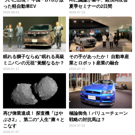
った軽自動車EV
夏季セミナーの2日間
2026.08.03
2026.07.23
眠れる獅子ならぬ“眠れる高級
その手があったか！ 自動車産
ミニバンの元祖”覚醒なるか？
業とロボット産業の融合
2026.07.17
2026.07.15
再び偉業達成！ 探査機「はや
極論御免！バリューチェーン
ぶさ2」、第二の“人生”粛々と
戦略の対抗馬は？
こなす
2026.07.02
2026.07.07