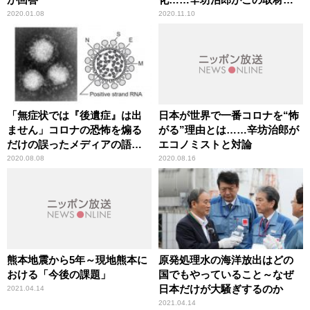
事を精選
2020.01.08
2020.11.10
「無症状では『後遺症』は出
日本が世界で一番コロナを“怖
ません」コロナの恐怖を煽る
がる”理由とは……辛坊治郎が
だけの誤ったメディアの語法
エコノミストと対論
に辛坊治郎が異議
2020.08.08
2020.08.16
熊本地震から5年～現地熊本に
原発処理水の海洋放出はどの
おける「今後の課題」
国でもやっていること～なぜ
日本だけが大騒ぎするのか
2021.04.14
2021.04.14