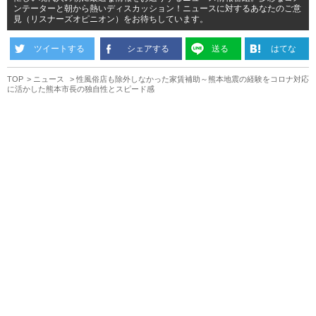
ンテーターと朝から熱いディスカッション！ニュースに対するあなたのご意
見（リスナーズオピニオン）をお待ちしています。
ツイートする
シェアする
送る
はてな
TOP
ニュース
性風俗店も除外しなかった家賃補助～熊本地震の経験をコロナ対応
に活かした熊本市長の独自性とスピード感