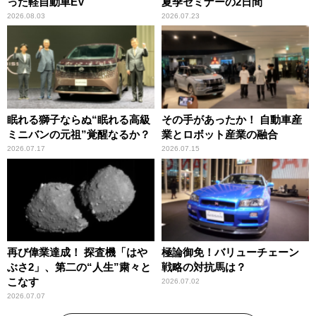
った軽自動車EV
夏季セミナーの2日間
2026.08.03
2026.07.23
眠れる獅子ならぬ“眠れる高級
その手があったか！ 自動車産
ミニバンの元祖”覚醒なるか？
業とロボット産業の融合
2026.07.17
2026.07.15
再び偉業達成！ 探査機「はや
極論御免！バリューチェーン
ぶさ2」、第二の“人生”粛々と
戦略の対抗馬は？
こなす
2026.07.02
2026.07.07