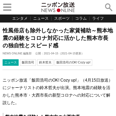
エンタメ
ニュース
スポーツ
コラム
ライフ
性風俗店も除外しなかった家賃補助～熊本地
震の経験をコロナ対応に活かした熊本市長
の独自性とスピード感
NEWS ONLINE 編集部
公開：
2021-04-15
（
2021-04-15
更新）
ニュース
飯田浩司
鈴木哲夫
飯田浩司のOK! Cozy up!
ニッポン放送「飯田浩司のOK! Cozy up!」（4月15日放送）
にジャーナリストの鈴木哲夫が出演。熊本地震の経験を活
かした熊本市・大西市長の新型コロナへの対応について解
説した。