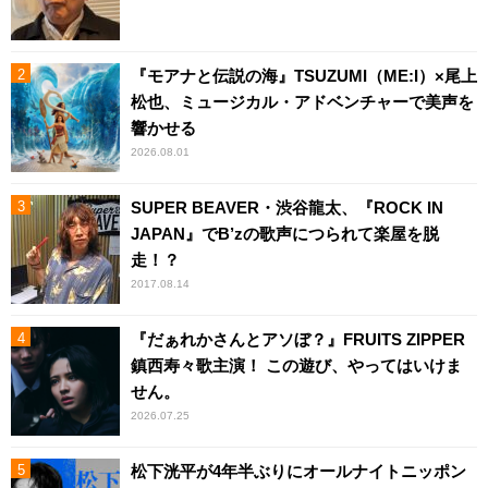
『モアナと伝説の海』TSUZUMI（ME:I）×尾上
松也、ミュージカル・アドベンチャーで美声を
響かせる
2026.08.01
SUPER BEAVER・渋谷龍太、『ROCK IN
JAPAN』でB’zの歌声につられて楽屋を脱
走！？
2017.08.14
『だぁれかさんとアソぼ？』FRUITS ZIPPER
鎮西寿々歌主演！ この遊び、やってはいけま
せん。
2026.07.25
松下洸平が4年半ぶりにオールナイトニッポン