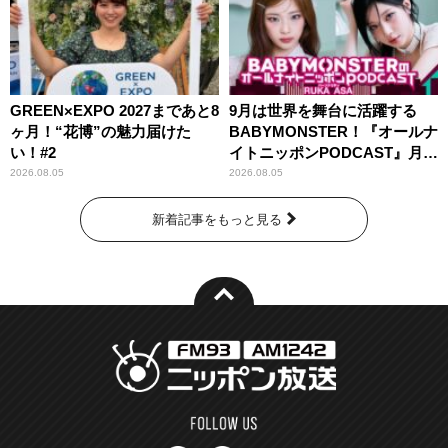
GREEN×EXPO 2027まであと8
9月は世界を舞台に活躍する
ヶ月！“花博”の魅力届けた
BABYMONSTER！『オールナ
い！#2
イトニッポンPODCAST』月替
わりパーソナリティ
2026.08.05
2026.08.05
新着記事をもっと見る