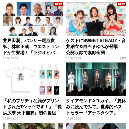
NEW
NEW
井戸田潤、パンサー尾形貴
ゲストにSWEET STEADY・音
弘、林家正蔵、ウエストラン
井結衣＆白石まゆみが登場！
ドが生登場！『ラジオビバリ
公開収録で素顔全開！
ー昼ズ』
2026.08.07
2026.08.07
AD
「私のプリティな顔がプリン
ダイアモンド✡ユカイ、「夏休
トされたTシャツです！」『長
みに読んでみて」世界的ベス
浜広奈 天下無双』初の番組グ
トセラー『アナスタシア』を
ッズ発売
紹介
2026.08.05
2026.08.05