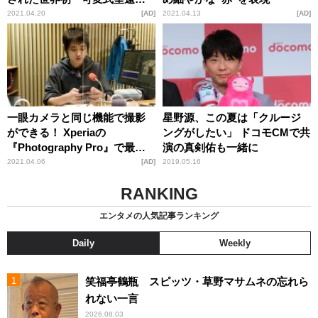
ンズ」とは
2021.04.20
AD
2021.04.13
AD
一眼カメラと同じ機能で撮影
星野源、この夏は「クルージ
ができる！ Xperiaの
ングがしたい」 ドコモCMで共
『Photography Pro』で最高
演の真剣佑も一緒に
の一瞬を
2021.04.06
AD
2019.05.16
RANKING
エンタメの人気記事ランキング
Daily
Weekly
笑福亭鶴瓶 スピッツ・草野マサムネの忘れら
れない一言
2026.08.03