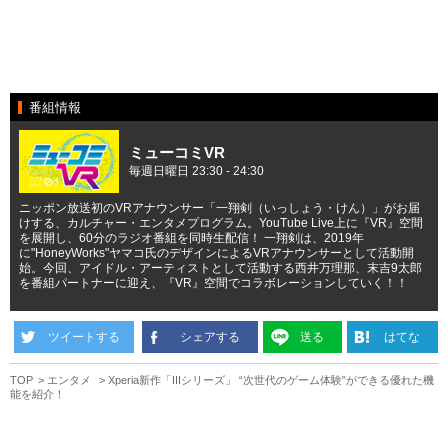
番組情報
ミューコミVR
毎週日曜日 23:30 - 24:30
ニッポン放送初のVRアナウンサー「一翔剣（いっしょう・けん）」がお届
けする、カルチャー・エンタメプログラム。YouTube Live上に『VR』空間
を展開し、60分のラジオ番組を同時生配信！ 一翔剣は、2019年
に"HoneyWorks"ヤマコ氏のデザインによるVRアナウンサーとして活動開
始。今回、アイドル・アーティストとして活動する西井万理那、末吉9太郎
を番組パートナーに迎え、『VR』空間でコラボレーションしていく！！
ツイートする
シェアする
送る
はてな
TOP
エンタメ
Xperia新作「IIIシリーズ」 “次世代のゲーム体験”ができる優れた機
能を紹介！