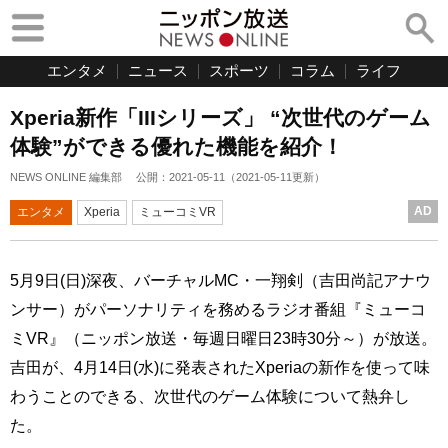
エンタメ
ニュース
スポーツ
コラム
ライフ
Xperia新作「IIIシリーズ」 “次世代のゲーム
体験”ができる優れた機能を紹介！
NEWS ONLINE 編集部
公開：
2021-05-11
（
2021-05-11
更新）
AD
エンタメ
Xperia
ミューコミVR
5月9日(日)深夜、バーチャルMC・一翔剣（吉田尚記アナウ
ンサー）がパーソナリティを務めるラジオ番組『ミューコ
ミVR』（ニッポン放送・毎週日曜日23時30分～）が放送。
吉田が、4月14日(水)に発表されたXperiaの新作を使って味
わうことのできる、次世代のゲーム体験について熱弁し
た。