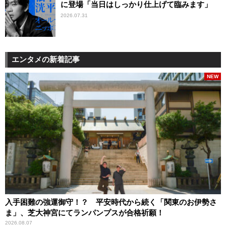
に登場「当日はしっかり仕上げて臨みます」
2026.07.31
エンタメの新着記事
NEW
入手困難の強運御守！？ 平安時代から続く「関東のお伊勢さ
ま」、芝大神宮にてランパンプスが合格祈願！
2026.08.07