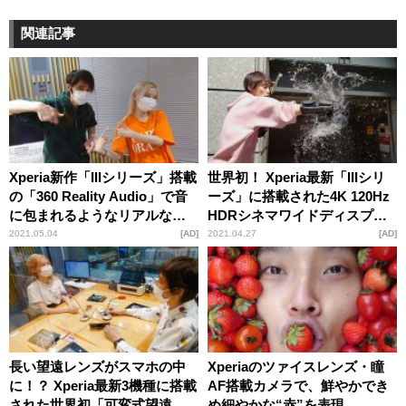
関連記事
Xperia新作「IIIシリーズ」搭載
世界初！ Xperia最新「IIIシリ
の「360 Reality Audio」で音
ーズ」に搭載された4K 120Hz
に包まれるようなリアルな音
HDRシネマワイドディスプレ
楽体験を
イを徹底解説
2021.05.04
AD
2021.04.27
AD
長い望遠レンズがスマホの中
Xperiaのツァイスレンズ・瞳
に！？ Xperia最新3機種に搭載
AF搭載カメラで、鮮やかでき
された世界初「可変式望遠レ
め細やかな“赤”を表現