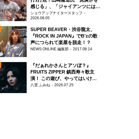
感じる」、「ジャイアンツには少
ないタイプ」
ショウアップナイタースタッフ
2026.08.05
SUPER BEAVER・渋谷龍太、
『ROCK IN JAPAN』でB’zの歌
声につられて楽屋を脱走！？
N
NEWS ONLINE 編集部
2017.08.14
AD
『だぁれかさんとアソぼ？』
FRUITS ZIPPER 鎮西寿々歌主
演！ この遊び、やってはいけま
せん。
八雲 ふみね
2026.07.25
2