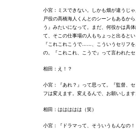
小宮：ミスできない。しかも畑が違うじゃ
戸役の髙橋海人くんとのシーンもあるから
う』みたいになって。まだ、何役かは具体
て、そこの仕事場の人もちょっと出るとい
『これこれこうで……、こういうセリフを
の。『これこれ、こうで』って言われたセ
相田：え！？
小宮：『あれ？』って思って。『監督、セ
フは変えます。変えるんで、お願いします
相田：ははははは（笑）
小宮：『ドラマって、そういうもんなの！