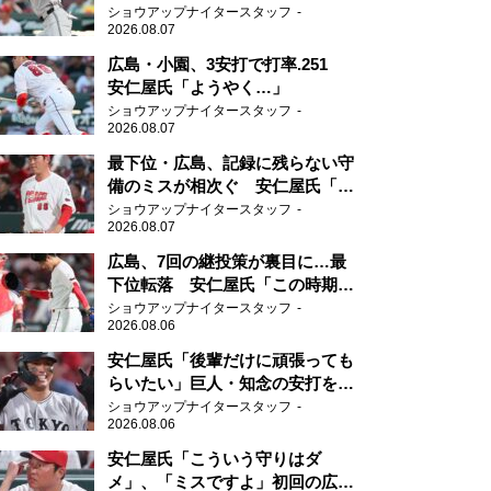
グ」
ショウアップナイタースタッフ
2026.08.07
広島・小園、3安打で打率.251
安仁屋氏「ようやく…」
ショウアップナイタースタッフ
2026.08.07
最下位・広島、記録に残らない守
備のミスが相次ぐ 安仁屋氏「最
近守りのミスが多い」
ショウアップナイタースタッフ
2026.08.07
広島、7回の継投策が裏目に…最
下位転落 安仁屋氏「この時期に
来て勉強はない」
ショウアップナイタースタッフ
2026.08.06
安仁屋氏「後輩だけに頑張っても
らいたい」巨人・知念の安打を喜
ぶ
ショウアップナイタースタッフ
2026.08.06
安仁屋氏「こういう守りはダ
メ」、「ミスですよ」初回の広島