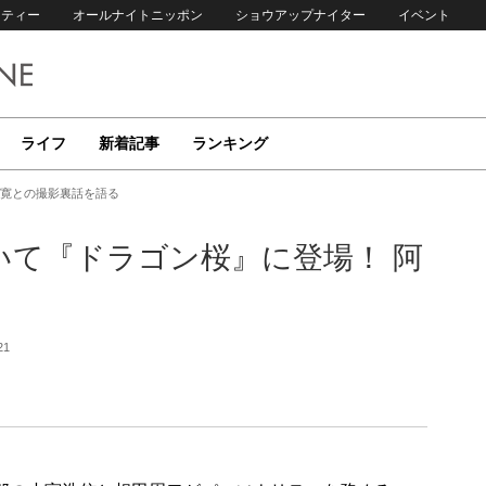
リティー
オールナイトニッポン
ショウアップナイター
イベント
ライフ
新着記事
ランキング
部寛との撮影裏話を語る
いて『ドラゴン桜』に登場！ 阿
21