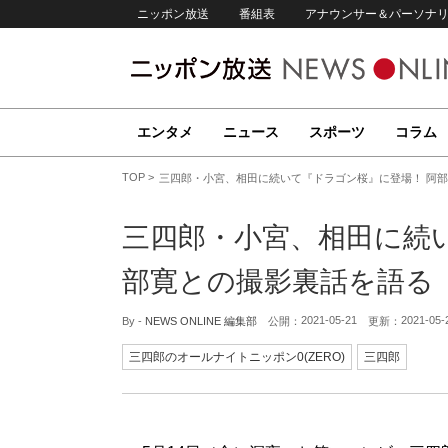
ニッポン放送
番組表
アナウンサー＆パーソナ
エンタメ
ニュース
スポーツ
コラム
TOP
三四郎・小宮、相田に続いて『ドラゴン桜』に登場！ 阿
三四郎・小宮、相田に続
部寛との撮影裏話を語る
2021-05-21
2021-05-
By -
NEWS ONLINE 編集部
公開：
更新：
三四郎のオールナイトニッポン0(ZERO)
三四郎