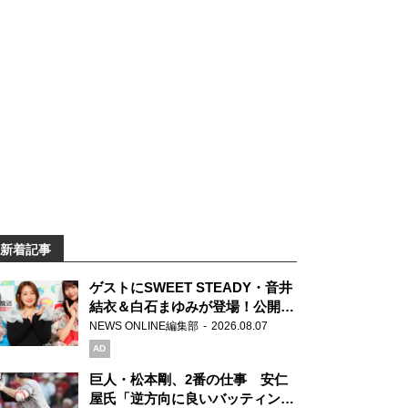
新着記事
ゲストにSWEET STEADY・音井
結衣＆白石まゆみが登場！公開収
録で素顔全開！
NEWS ONLINE編集部
2026.08.07
AD
巨人・松本剛、2番の仕事 安仁
屋氏「逆方向に良いバッティン