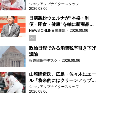
の守備に苦言
ショウアップナイタースタッフ
2026.08.06
日清製粉ウェルナが“本格・利
便・即食・健康”を軸に新商品を
展開 「マ・マー」「青の洞窟」
NEWS ONLINE 編集部
2026.08.06
ブランドを強化
AD
政治日程でみる消費税率引き下げ
議論
報道部畑中デスク
2026.08.06
山崎隆造氏、広島・佐々木にエー
ル「将来的にはクリーンアップを
任せられるくらいまでは成長し
ショウアップナイタースタッフ
2026.08.06
て」