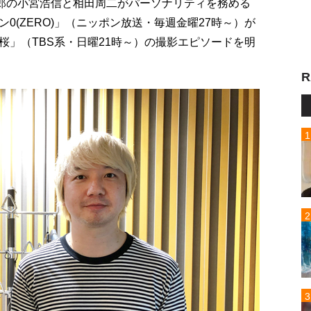
四郎の小宮浩信と相田周二がパーソナリティを務める
0(ZERO)」（ニッポン放送・毎週金曜27時～）が
桜」（TBS系・日曜21時～）の撮影エピソードを明
R