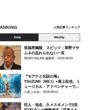
ANKING
人気記事ランキング
Daily
Weekly
笑福亭鶴瓶 スピッツ・草野マサ
ムネの忘れられない一言
NEWS ONLINE 編集部
2026.08.03
N
『モアナと伝説の海』
TSUZUMI（ME:I）×尾上松也、ミ
ュージカル・アドベンチャーで美
声を響かせる
八雲 ふみね
2026.08.01
巨人・知念、久々スタメンで2安
打1打点！山崎隆造氏「泥臭さを