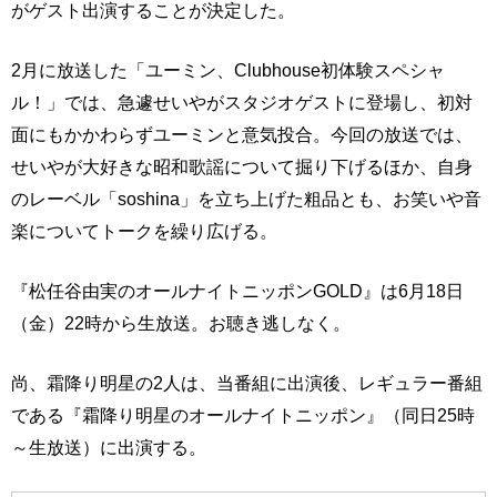
がゲスト出演することが決定した。
2月に放送した「ユーミン、Clubhouse初体験スペシャ
ル！」では、急遽せいやがスタジオゲストに登場し、初対
面にもかかわらずユーミンと意気投合。今回の放送では、
せいやが大好きな昭和歌謡について掘り下げるほか、自身
のレーベル「soshina」を立ち上げた粗品とも、お笑いや音
楽についてトークを繰り広げる。
『松任谷由実のオールナイトニッポンGOLD』は6月18日
（金）22時から生放送。お聴き逃しなく。
尚、霜降り明星の2人は、当番組に出演後、レギュラー番組
である『霜降り明星のオールナイトニッポン』（同日25時
～生放送）に出演する。