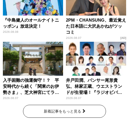
『中島健人のオールナイトニ
2PM・CHANSUNG、最近覚え
ッポン』放送決定！
た日本語に大沢あかねがツッ
コミ
2026.08.08
2026.08.07
AD
入手困難の強運御守！？ 平
井戸田潤、パンサー尾形貴
安時代から続く「関東のお伊
弘、林家正蔵、ウエストラン
勢さま」、芝大神宮にてラン
ドが生登場！『ラジオビバリ
パンプスが合格祈願！
ー昼ズ』
2026.08.07
2026.08.07
新着記事をもっと見る