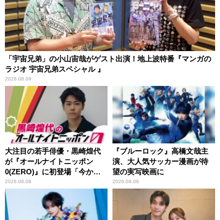
「宇宙兄弟」の小山宙哉がゲスト出演！地上波特番『マンガの
ラジオ 宇宙兄弟スペシャル 』
2026.08.09
大注目の若手俳優・黒崎煌代
『ブルーロック』高橋文哉主
が『オールナイトニッポン
演、大人気サッカー漫画が待
0(ZERO)』に初登場「今から
望の実写映画に
とてもワクワクしておりま
2026.08.08
2026.08.08
す！」