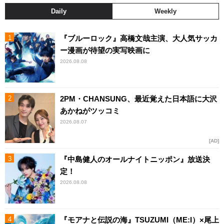
Daily
Weekly
『ブルーロック』高橋文哉主演、大人気サッカ
ー漫画が待望の実写映画に
2026.08.08
2PM・CHANSUNG、最近覚えた日本語に大沢
あかねがツッコミ
2026.08.07
AD
『中島健人のオールナイトニッポン』放送決
定！
2026.08.08
『モアナと伝説の海』TSUZUMI（ME:I）×尾上