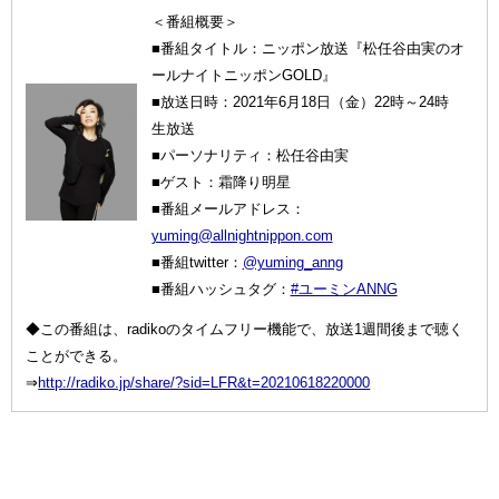
＜番組概要＞
■番組タイトル：ニッポン放送『松任谷由実のオ
ールナイトニッポンGOLD』
■放送日時：2021年6月18日（金）22時～24時
生放送
■パーソナリティ：松任谷由実
■ゲスト：霜降り明星
■番組メールアドレス：
yuming@allnightnippon.com
■番組twitter：
@yuming_anng
■番組ハッシュタグ：
#ユーミンANNG
◆この番組は、radikoのタイムフリー機能で、放送1週間後まで聴く
ことができる。
⇒
http://radiko.jp/share/?sid=LFR&t=20210618220000