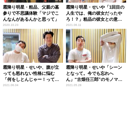
霜降り明星・粗品、父親の墓
霜降り明星・せいや「1回目の
参りで不思議体験「マジでこ
人生では、俺の彼女だったや
んなんがあるんかと思って」
ろ！？」粗品の彼女との意外
な接点に驚き
2020.10.23
2021.06.11
霜降り明星・せいや、腹が立
霜降り明星・せいや「シーン
っても怒れない性格に悩む
となって。今でも忘れへ
「何をしとんじゃー！って言
ん」“古畑任三郎”のモノマネ
いたかったけど……」
披露した初舞台
2021.06.04
2021.05.28