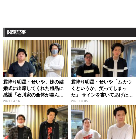
関連記事
霜降り明星・せいや、妹の結
霜降り明星・せいや「ムカつ
婚式に出席してくれた粗品に
くというか、笑ってしまっ
感謝「石川家の全体が喜んで
た」 サインを書いてあげた相
た」
手のコメントに衝撃
2021.04.16
2020.06.05