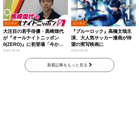
エンタメ
エンタメ
大注目の若手俳優・黒崎煌代
『ブルーロック』高橋文哉主
が『オールナイトニッポン
演、大人気サッカー漫画が待
0(ZERO)』に初登場「今から
望の実写映画に
とてもワクワクしておりま
2026.08.08
2026.08.08
す！」
新着記事をもっと見る