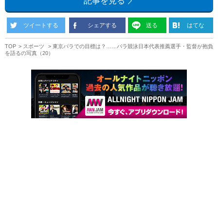
記事を見る
ツイートする
シェアする
送る
はてな
TOP
スポーツ
東京パラでの目標は？……パラ競泳日本代表推薦選手・監督が抱負
を語るの写真（20）