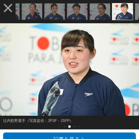
辻内彩野選手（写真提供：JPSF・JSFP）