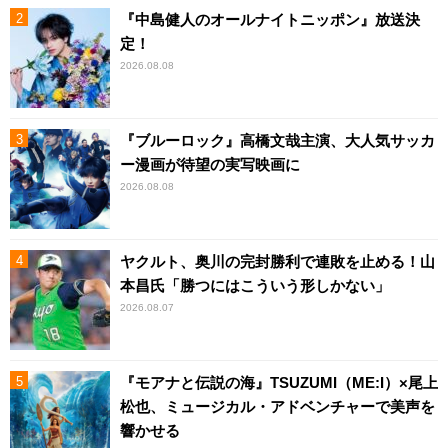
『中島健人のオールナイトニッポン』放送決
定！
2026.08.08
『ブルーロック』高橋文哉主演、大人気サッカ
ー漫画が待望の実写映画に
2026.08.08
ヤクルト、奥川の完封勝利で連敗を止める！山
本昌氏「勝つにはこういう形しかない」
2026.08.07
『モアナと伝説の海』TSUZUMI（ME:I）×尾上
松也、ミュージカル・アドベンチャーで美声を
響かせる