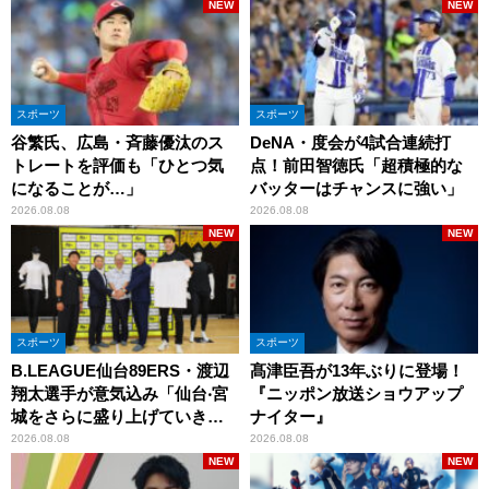
NEW
NEW
スポーツ
スポーツ
谷繁氏、広島・斉藤優汰のス
DeNA・度会が4試合連続打
トレートを評価も「ひとつ気
点！前田智徳氏「超積極的な
になることが…」
バッターはチャンスに強い」
2026.08.08
2026.08.08
NEW
NEW
スポーツ
スポーツ
B.LEAGUE仙台89ERS・渡辺
髙津臣吾が13年ぶりに登場！
翔太選手が意気込み「仙台‧宮
『ニッポン放送ショウアップ
城をさらに盛り上げていきた
ナイター』
いです」
2026.08.08
2026.08.08
NEW
NEW