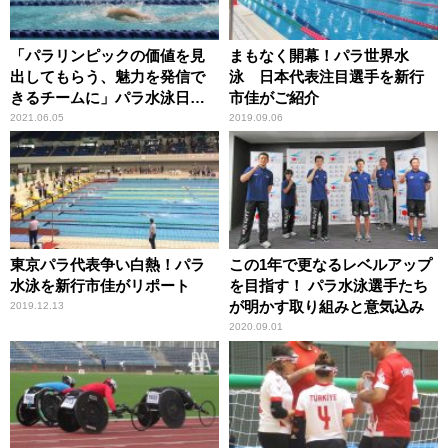
「パラリンピックの価値を見
まもなく開幕！パラ世界水
出してもらう、魅力を発信で
泳 日本代表注目選手を新行
きるチームに」パラ水泳日本
市佳がご紹介
代表推薦選手が決定
2021.06.05
2019.09.06
東京パラ代表争い白熱！パラ
この1年で更なるレベルアップ
水泳を新行市佳がリポート
を目指す！ パラ水泳選手たち
が明かす取り組みと意気込み
2019.12.13
2020.09.01