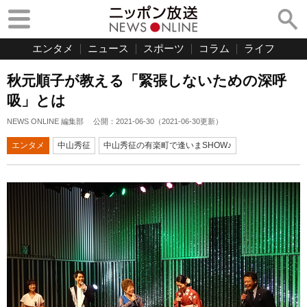
エンタメ
ニュース
スポーツ
コラム
ライフ
秋元順子が教える「緊張しないための深呼
吸」とは
NEWS ONLINE 編集部
公開：
2021-06-30
（
2021-06-30
更新）
エンタメ
中山秀征
中山秀征の有楽町で逢いまSHOW♪