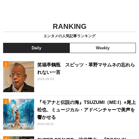
RANKING
エンタメの人気記事ランキング
Daily
Weekly
笑福亭鶴瓶 スピッツ・草野マサムネの忘れら
れない一言
2026.08.03
『モアナと伝説の海』TSUZUMI（ME:I）×尾上
松也、ミュージカル・アドベンチャーで美声を
響かせる
2026.08.01