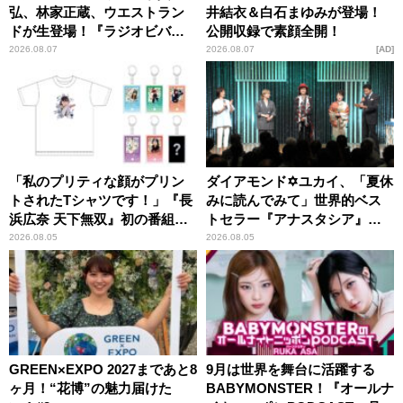
弘、林家正蔵、ウエストラン
井結衣＆白石まゆみが登場！
ドが生登場！『ラジオビバリ
公開収録で素顔全開！
ー昼ズ』
2026.08.07
2026.08.07
AD
「私のプリティな顔がプリン
ダイアモンド✡ユカイ、「夏休
トされたTシャツです！」『長
みに読んでみて」世界的ベス
浜広奈 天下無双』初の番組グ
トセラー『アナスタシア』を
ッズ発売
紹介
2026.08.05
2026.08.05
GREEN×EXPO 2027まであと8
9月は世界を舞台に活躍する
ヶ月！“花博”の魅力届けた
BABYMONSTER！『オールナ