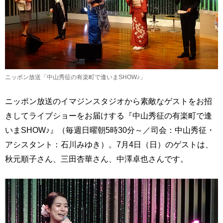
ニッポン放送「中山秀征の有楽町で逢いまSHOW♪」
ニッポン放送のイマジンスタジオから素敵なゲストをお招
きしてライブショーをお届けする『中山秀征の有楽町で逢
いまSHOW♪』（毎週日曜朝5時30分～／司会：中山秀征・
アシスタント：石川みゆき）。7月4日（日）のゲストは、
秋元順子さん、三田杏華さん、中澤卓也さんです。