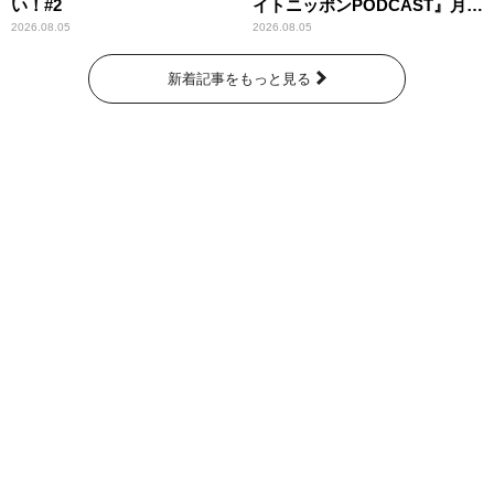
い！#2
イトニッポンPODCAST』月替
わりパーソナリティ
2026.08.05
2026.08.05
新着記事をもっと見る