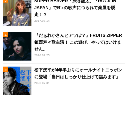
SUPER BEAVER・渋谷龍太、『ROCK IN
JAPAN』でB’zの歌声につられて楽屋を脱
走！？
2017.08.14
『だぁれかさんとアソぼ？』FRUITS ZIPPER
鎮西寿々歌主演！ この遊び、やってはいけま
せん。
2026.07.25
松下洸平が4年半ぶりにオールナイトニッポン
に登場「当日はしっかり仕上げて臨みます」
2026.07.31