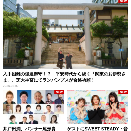
NEW
入手困難の強運御守！？ 平安時代から続く「関東のお伊勢さ
ま」、芝大神宮にてランパンプスが合格祈願！
2026.08.07
NEW
NEW
井戸田潤、パンサー尾形貴
ゲストにSWEET STEADY・音