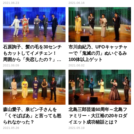
2021.06.23
2021.06.16
石原詢子、髪の毛を30センチ
市川由紀乃、UFOキャッチャ
もカットしてイメチェン！
ーで「鬼滅の刃」ぬいぐるみ
周囲から「失恋したの？」と
100体以上ゲット
いう声が続出
2021.06.09
2021.06.02
森山愛子、泉ピン子さんを
北島三郎芸道60周年～北島フ
「くそばばあ」と言っても怒
ァミリー・大江裕の20キロダ
られなかった？
イエット成功秘話とは？
2021.05.26
2021.05.19