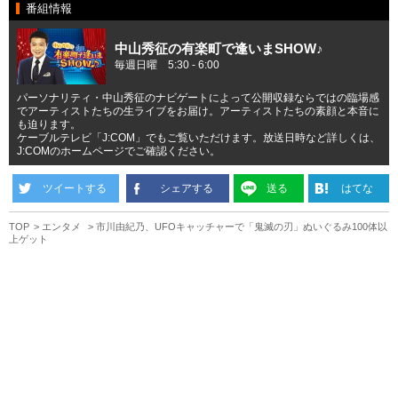
番組情報
中山秀征の有楽町で逢いまSHOW♪
毎週日曜 5:30 - 6:00
パーソナリティ・中山秀征のナビゲートによって公開収録ならではの臨場感
でアーティストたちの生ライブをお届け。アーティストたちの素顔と本音に
も迫ります。
ケーブルテレビ「J:COM」でもご覧いただけます。放送日時など詳しくは、
J:COMのホームページでご確認ください。
ツイートする
シェアする
送る
はてな
TOP
エンタメ
市川由紀乃、UFOキャッチャーで「鬼滅の刃」ぬいぐるみ100体以
上ゲット