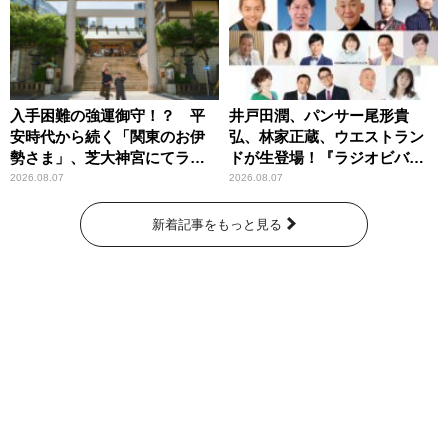
入手困難の強運御守！？ 平
井戸田潤、パンサー尾形貴
安時代から続く「関東のお伊
弘、林家正蔵、ウエストラン
勢さま」、芝大神宮にてラン
ドが生登場！『ラジオビバリ
パンプスが合格祈願！
ー昼ズ』
2026.08.07
2026.08.07
新着記事をもっと見る