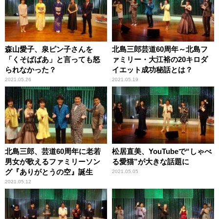
森山愛子、泉ピン子さんを
北島三郎芸道60周年～北島フ
「くそばばあ」と言っても怒
ァミリー・大江裕の20キロダ
られなかった？
イエット成功秘話とは？
2021.05.26
2021.05.19
北島三郎、芸道60周年に老若
松居直美、YouTubeで“しゃべ
男女が歌えるファミリーソン
る愛猫”が大きな話題に
グ『ありがとうの空』誕生
2021.05.05
2021.05.12