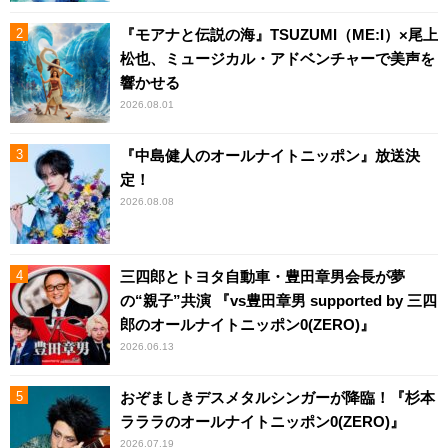
『モアナと伝説の海』TSUZUMI（ME:I）×尾上
松也、ミュージカル・アドベンチャーで美声を
響かせる
2026.08.01
『中島健人のオールナイトニッポン』放送決
定！
2026.08.08
三四郎とトヨタ自動車・豊田章男会長が夢
の“親子”共演 『vs豊田章男 supported by 三四
郎のオールナイトニッポン0(ZERO)』
2026.06.13
おぞましきデスメタルシンガーが降臨！『杉本
ラララのオールナイトニッポン0(ZERO)』
2026.07.19