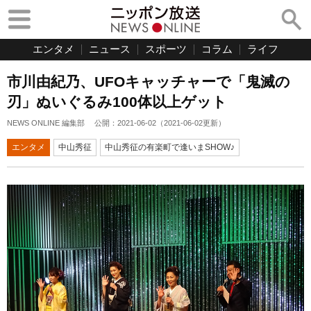
エンタメ
ニュース
スポーツ
コラム
ライフ
市川由紀乃、UFOキャッチャーで「鬼滅の
刃」ぬいぐるみ100体以上ゲット
NEWS ONLINE 編集部
公開：
2021-06-02
（
2021-06-02
更新）
エンタメ
中山秀征
中山秀征の有楽町で逢いまSHOW♪