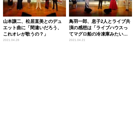
山本譲二、松居直美とのデュ
鳥羽一郎、息子2人とライブ共
エット曲に「間違いだろう、
演の感想は「ライブハウスっ
これオレが歌うの？」
てマグロ船の冷凍庫みたいな
んだよな（笑）」
2021.04.28
2021.04.21