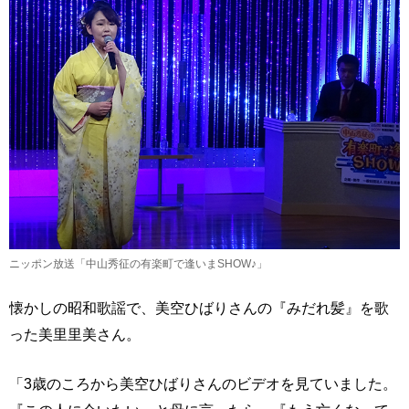
ニッポン放送「中山秀征の有楽町で逢いまSHOW♪」
懐かしの昭和歌謡で、美空ひばりさんの『みだれ髪』を歌
った美里里美さん。
「3歳のころから美空ひばりさんのビデオを見ていました。