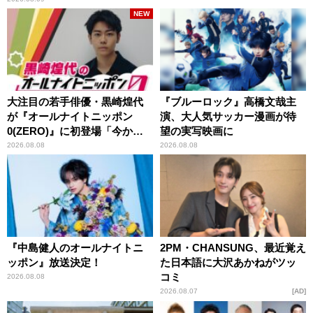
NEW
大注目の若手俳優・黒崎煌代
『ブルーロック』高橋文哉主
が『オールナイトニッポン
演、大人気サッカー漫画が待
0(ZERO)』に初登場「今から
望の実写映画に
とてもワクワクしておりま
2026.08.08
2026.08.08
す！」
『中島健人のオールナイトニ
2PM・CHANSUNG、最近覚え
ッポン』放送決定！
た日本語に大沢あかねがツッ
コミ
2026.08.08
2026.08.07
AD