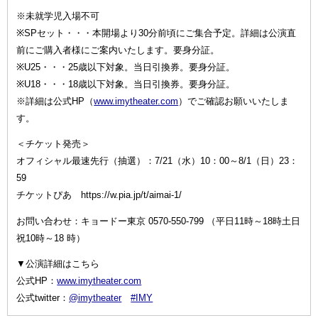
※未就学児入場不可
※SPセット・・・本開場より30分前頃にご集合予定。詳細は公演直
前にご購入者様にご案内いたします。要身分証。
※U25・・・25歳以下対象。当日引換券。要身分証。
※U18・・・18歳以下対象。当日引換券。要身分証。
※詳細は公式HP（
www.imytheater.com
）でご確認お願いいたしま
す。
＜チケット発売＞
オフィシャル最速先行（抽選）：7/21（水）10：00～8/1（日）23：
59
チケットぴあ https://w.pia.jp/t/aimai-1/
お問い合わせ：キョードー東京 0570-550-799 （平日11時～18時土日
祝10時～18 時）
▼公演詳細はこちら
公式HP：
www.imytheater.com
公式twitter：
@imytheater
#IMY