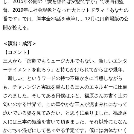
し、2015年公開の『愛を語れば変態ですか』で映画初監
督。2019年に社会現象となった大ヒットドラマ『あなたの
番です』では、脚本全20話を執筆し、12月には劇場版の公
開が控える。
＜演出：成河＞
【コメント】
三人から「演劇でもミュージカルでもない、新しいエンタ
ーテイメントを創ろう」と持ちかけられてからはや幾年。
「新しい」というワードの持つ不確かさに当惑しながら
も、チャレンジと実践を重んじる三人のエネルギーに圧倒
されました。そしてある日僕はふと、福原さんの書く土の
匂いのする世界で、この華やかな三人が泥まみれになって
泳いでいる姿を見てみたい、と思うに至りました。福原さ
んには三本の短編を書いて頂きました。それ以外にもなん
かごちゃ混ぜにして色々やる予定です。僕には勿体ないく