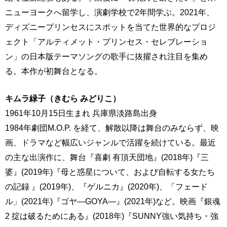
ニューヨークへ留学し、演劇学校で2年間学ぶ。2021年、
ディズニープリンセスにスポットを当てた世界的なプロジ
ェクト「アルティメット・プリンセス・セレブレーショ
ン」の日本版テーマソングの歌手に抜擢され注目を集め
る。本作が初舞台となる。
キムラ緑子（きむら みどりこ）
1961年10月15日生まれ 兵庫県淡路島出身
1984年劇団M.O.P. を経て、解散以降は舞台のみならず、映
画、ドラマなど幅広いジャンルで活躍を続けている。最近
の主な出演作に、舞台『喜劇 有頂天団地』(2018年)『三
婆』(2019年)『母と惑星について、および自転する女たち
の記録 』(2019年)、『ゲルニカ』(2020年)、「フェード
ル」(2021年)『ゴヤ―GOYA―』(2021年)など。映画『銀魂
2 掟は破るためにある』(2018年)『SUNNY強い気持ち・強