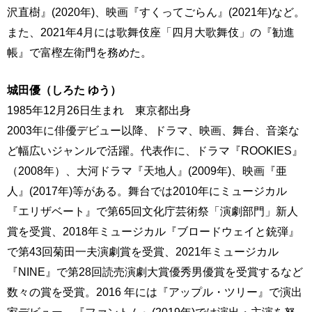
沢直樹』(2020年)、映画『すくってごらん』(2021年)など。
また、2021年4月には歌舞伎座「四月大歌舞伎」の『勧進
帳』で富樫左衛門を務めた。
城田優（しろた ゆう）
1985年12月26日生まれ 東京都出身
2003年に俳優デビュー以降、ドラマ、映画、舞台、音楽な
ど幅広いジャンルで活躍。代表作に、ドラマ『ROOKIES』
（2008年）、大河ドラマ『天地人』(2009年)、映画『亜
人』(2017年)等がある。舞台では2010年にミュージカル
『エリザベート』で第65回文化庁芸術祭「演劇部門」新人
賞を受賞、2018年ミュージカル『ブロードウェイと銃弾』
で第43回菊田一夫演劇賞を受賞、2021年ミュージカル
『NINE』で第28回読売演劇大賞優秀男優賞を受賞するなど
数々の賞を受賞。2016 年には『アップル・ツリー』で演出