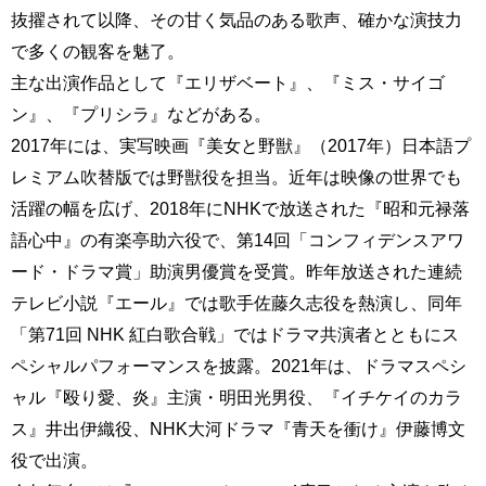
抜擢されて以降、その甘く気品のある歌声、確かな演技力
で多くの観客を魅了。
主な出演作品として『エリザベート』、『ミス・サイゴ
ン』、『プリシラ』などがある。
2017年には、実写映画『美女と野獣』（2017年）日本語プ
レミアム吹替版では野獣役を担当。近年は映像の世界でも
活躍の幅を広げ、2018年にNHKで放送された『昭和元禄落
語心中』の有楽亭助六役で、第14回「コンフィデンスアワ
ード・ドラマ賞」助演男優賞を受賞。昨年放送された連続
テレビ小説『エール』では歌手佐藤久志役を熱演し、同年
「第71回 NHK 紅白歌合戦」ではドラマ共演者とともにス
ペシャルパフォーマンスを披露。2021年は、ドラマスペシ
ャル『殴り愛、炎』主演・明田光男役、『イチケイのカラ
ス』井出伊織役、NHK大河ドラマ『青天を衝け』伊藤博文
役で出演。