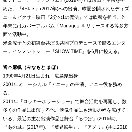
家デビュー。『ファントム』(2019年)では演出・主演を努
めた。『4Stars』(2017年)への出演、昨夏公開されたディズ
ニー＆ピクサー映画『2分の1の魔法』では吹替を担当、昨
年末にはカバーアルバム『Mariage』をリリースする等多方
面で活動中。
米倉涼子との初舞台共演＆共同プロデュースで贈るエンタ
ーテインメントショー『SHOW TIME』を6月に控える。
皆本麻帆（みなもと まほ）
1990年4月21日生まれ 広島県出身
2001年ミュージカル『アニー』の主演、アニー役を務め
る。
2011年『ロッキーホラーショー』で舞台活動を再開し、数
多くの作品に出演する他、映像作品にも活動の幅を広げて
いる。最近の主な出演作品は舞台『るつぼ』(2016年)、
『あの城』(2017年)、『魔界転生』、『アメリ』(共に2018