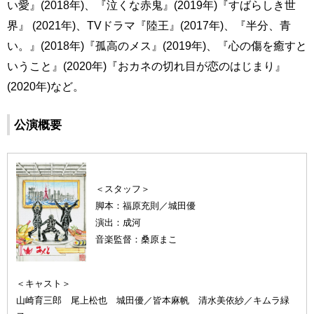
い愛』(2018年)、『泣くな赤鬼』(2019年)『すばらしき世
界』 (2021年)、TVドラマ『陸王』(2017年)、『半分、青
い。』(2018年)『孤高のメス』(2019年)、『心の傷を癒すと
いうこと』(2020年)『おカネの切れ目が恋のはじまり』
(2020年)など。
公演概要
＜スタッフ＞
脚本：福原充則／城田優
演出：成河
音楽監督：桑原まこ
＜キャスト＞
山崎育三郎 尾上松也 城田優／皆本麻帆 清水美依紗／キムラ緑