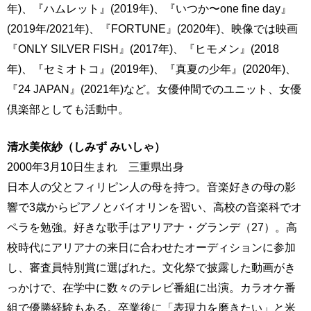
年)、『ハムレット』(2019年)、『いつか〜one fine day』
(2019年/2021年)、『FORTUNE』(2020年)、映像では映画
『ONLY SILVER FISH』(2017年)、『ヒモメン』(2018
年)、『セミオトコ』(2019年)、『真夏の少年』(2020年)、
『24 JAPAN』(2021年)など。女優仲間でのユニット、女優
倶楽部としても活動中。
清水美依紗（しみず みいしゃ）
2000年3月10日生まれ 三重県出身
日本人の父とフィリピン人の母を持つ。音楽好きの母の影
響で3歳からピアノとバイオリンを習い、高校の音楽科でオ
ペラを勉強。好きな歌手はアリアナ・グランデ（27）。高
校時代にアリアナの来日に合わせたオーディションに参加
し、審査員特別賞に選ばれた。文化祭で披露した動画がき
っかけで、在学中に数々のテレビ番組に出演。カラオケ番
組で優勝経験もある。卒業後に「表現力を磨きたい」と米