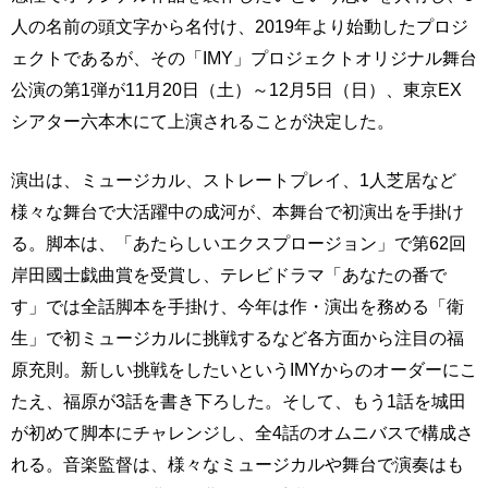
人の名前の頭文字から名付け、2019年より始動したプロジ
ェクトであるが、その「IMY」プロジェクトオリジナル舞台
公演の第1弾が11月20日（土）～12月5日（日）、東京EX
シアター六本木にて上演されることが決定した。
演出は、ミュージカル、ストレートプレイ、1人芝居など
様々な舞台で大活躍中の成河が、本舞台で初演出を手掛け
る。脚本は、「あたらしいエクスプロージョン」で第62回
岸田國士戯曲賞を受賞し、テレビドラマ「あなたの番で
す」では全話脚本を手掛け、今年は作・演出を務める「衛
生」で初ミュージカルに挑戦するなど各方面から注目の福
原充則。新しい挑戦をしたいというIMYからのオーダーにこ
たえ、福原が3話を書き下ろした。そして、もう1話を城田
が初めて脚本にチャレンジし、全4話のオムニバスで構成さ
れる。音楽監督は、様々なミュージカルや舞台で演奏はも