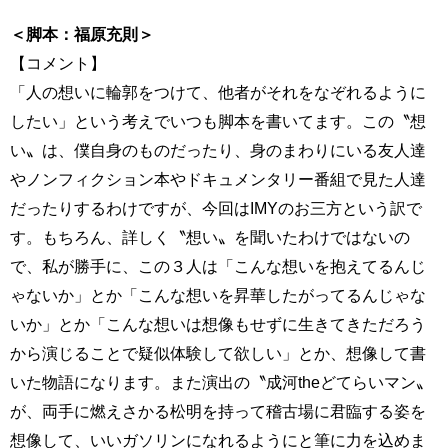
＜脚本：福原充則＞
【コメント】
「人の想いに輪郭をつけて、他者がそれをなぞれるように
したい」という考えでいつも脚本を書いてます。この〝想
い〟は、僕自身のものだったり、身のまわりにいる友人達
やノンフィクション本やドキュメンタリー番組で見た人達
だったりするわけですが、今回はIMYのお三方という訳で
す。もちろん、詳しく〝想い〟を聞いたわけではないの
で、私が勝手に、この３人は「こんな想いを抱えてるんじ
ゃないか」とか「こんな想いを昇華したがってるんじゃな
いか」とか「こんな想いは想像もせずに生きてきただろう
から演じることで疑似体験して欲しい」とか、想像して書
いた物語になります。また演出の〝成河theどてらいマン〟
が、両手に燃えさかる松明を持って稽古場に君臨する姿を
想像して、いいガソリンになれるようにと筆に力を込めま