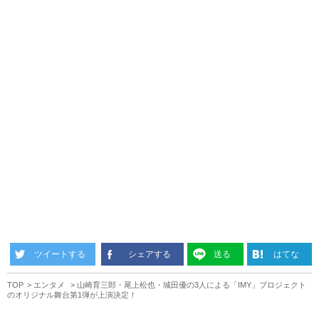
ツイートする
シェアする
送る
はてな
TOP
エンタメ
山崎育三郎・尾上松也・城田優の3人による「IMY」プロジェクト
のオリジナル舞台第1弾が上演決定！