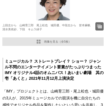
上段左から 山崎育三郎 尾上松也 城田優、中段左から 皆本麻帆
清水美依紗、下段 キムラ緑子
画像を見る（全5枚）
ミュージカル？ ストレートプレイ？ ショー？ ジャン
ル不問のエンターテイメント要素がたっぷりつまった
IMY オリジナル4話のオムニバス！あいまい劇場 其の
壱「あくと」2021年11月12月上演決定
「IMY」プロジェクトとは、山崎育三郎・尾上松也・城田優
の3人が、2015年ミュージカルでの競演を機に自分たちの
感性でオリジナル作品を製作したいという思いを共有し、3