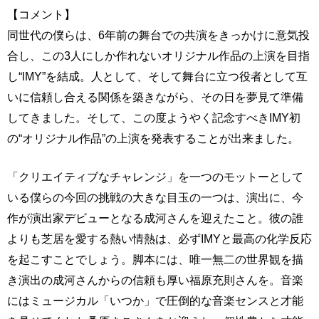
【コメント】
同世代の僕らは、6年前の舞台での共演をきっかけに意気投
合し、この3人にしか作れないオリジナル作品の上演を目指
し“lMY”を結成。人として、そして舞台に立つ役者として互
いに信頼し合える関係を築きながら、その日を夢見て準備
してきました。そして、この度ようやく記念すべきIMY初
の“オリジナル作品”の上演を発表することが出来ました。
「クリエイティブなチャレンジ」を一つのモットーとして
いる僕らの今回の挑戦の大きな目玉の一つは、演出に、今
作が演出家デビューとなる成河さんを迎えたこと。彼の誰
よりも芝居を愛する熱い情熱は、必ずIMYと最高の化学反応
を起こすことでしょう。脚本には、唯一無二の世界観を描
き演出の成河さんからの信頼も厚い福原充則さんを。音楽
にはミュージカル「いつか」で圧倒的な音楽センスと才能