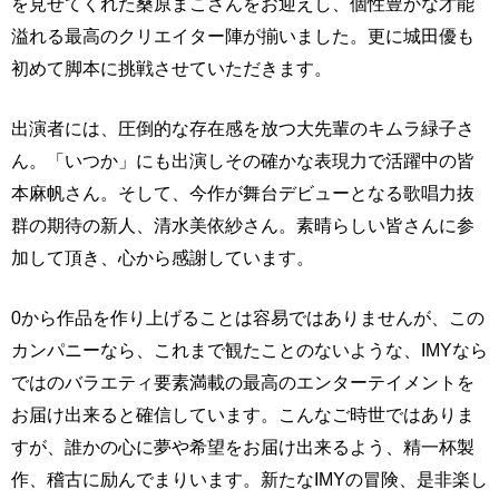
を見せてくれた桑原まこさんをお迎えし、個性豊かな才能
溢れる最高のクリエイター陣が揃いました。更に城田優も
初めて脚本に挑戦させていただきます。
出演者には、圧倒的な存在感を放つ大先輩のキムラ緑子さ
ん。「いつか」にも出演しその確かな表現力で活躍中の皆
本麻帆さん。そして、今作が舞台デビューとなる歌唱力抜
群の期待の新人、清水美依紗さん。素晴らしい皆さんに参
加して頂き、心から感謝しています。
0から作品を作り上げることは容易ではありませんが、この
カンパニーなら、これまで観たことのないような、IMYなら
ではのバラエティ要素満載の最高のエンターテイメントを
お届け出来ると確信しています。こんなご時世ではありま
すが、誰かの心に夢や希望をお届け出来るよう、精一杯製
作、稽古に励んでまりいます。新たなIMYの冒険、是非楽し