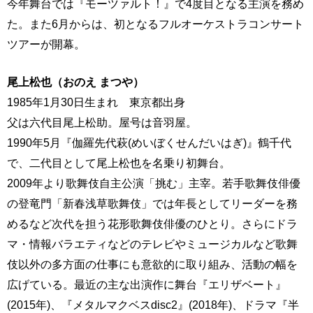
今年舞台では『モーツァルト！』で4度目となる主演を務め
た。また6月からは、初となるフルオーケストラコンサート
ツアーが開幕。
尾上松也（おのえ まつや）
1985年1月30日生まれ 東京都出身
父は六代目尾上松助。屋号は音羽屋。
1990年5月『伽羅先代萩(めいぼくせんだいはぎ)』鶴千代
で、二代目として尾上松也を名乗り初舞台。
2009年より歌舞伎自主公演「挑む」主宰。若手歌舞伎俳優
の登竜門「新春浅草歌舞伎」では年長としてリーダーを務
めるなど次代を担う花形歌舞伎俳優のひとり。さらにドラ
マ・情報バラエティなどのテレビやミュージカルなど歌舞
伎以外の多方面の仕事にも意欲的に取り組み、活動の幅を
広げている。最近の主な出演作に舞台『エリザベート』
(2015年)、『メタルマクベスdisc2』(2018年)、ドラマ『半