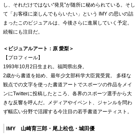
し、それだけではない“発見”が随所に秘められている。そし
て「お客様に楽しんでもらいたい」という IMY の思いの詰
まったこのビジュアルは、今後さらに進展していく予定。
続報にも注目だ。
＜ビジュアルアート：原 愛梨＞
【プロフィール】
1993年10⽉2⽇⽣まれ。福岡県出身。
2歳から書道を始め、最年少⽂部科学⼤⾂賞受賞。 多様な
観点での⽂字を使った書道アートでスポーツの作品をメイ
ンにTwitterに投稿したところ、各界のスポーツ選⼿から⼤
きな反響を呼んだ。メディアやイベント、ジャンルを問わ
ず幅広い分野で活躍する今注⽬の若⼿書道アーティスト。
IMY 山崎育三郎・尾上松也・城田優