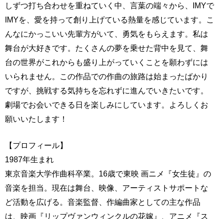
しずつ打ち合わせを重ねていく中、言葉の端々から、IMYで
IMYを、愛を持って創り上げている熱量を感じています。こ
んなにかっこいい先輩方がいて、勇気をもらえます。私は
舞台が大好きです。たくさんの夢を乗せた背中を見て、舞
台の世界がこれからも盛り上がっていくことを願わずには
いられません。この作品での作曲の旅路は始まったばかり
ですが、挑戦する気持ちを忘れずに進んでいきたいです。
劇場でお会いできる日を楽しみにしています。よろしくお
願いいたします！
【プロフィール】
1987年生まれ
東京音楽大学作曲科卒業。16歳で東映 画ニメ『女生徒』の
音楽を担当。現在は舞台、映像、アーティストサポートな
ど活動を広げる。音楽監督、作編曲家としての主な作品
は、映画『リップヴァンウィンクルの花嫁』、アニメ『ス