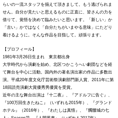
らいの一流スタッフを揃えて頂きまして。もう逃げられま
せん。自分が見たいと思えるものに正直に、皆さんの力を
借りて、覚悟を決めて臨みたいと思います。「新しい」か
「古い」かではなく「自分たちがいまやる意味」にたどり
着けるように。そんな作品を目指して。頑張ります。
【プロフィール】
1981年3月26日生まれ 東京都出身
大学時代から演劇を始め、北区つかこうへい劇団などを経
て舞台を中心に活動。国内外の著名演出家の作品に多数出
演。平成20年度文化庁芸術祭演劇部門新人賞、2011年に第
18回読売演劇大賞優秀男優賞を受賞。
近年の主な舞台出演は『十二夜』、『アドルフに告ぐ』、
『100万回生きたねこ』（いずれも2015年）、『グランド
ホテル』（2016年）、『わたしは真悟』、『髑髏城の七
人』Season花、『人間風車』（いずれも2017年）、