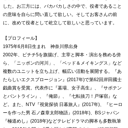
した。お三方には、バカバカしさの中で、役者であること
の意味を自らに問い直して欲しい。そしてお客さんの前
に、改めて役者として屹立して欲しいと思っています。
【プロフィール】
1975年6月8日生まれ 神奈川県出身
2002年、ピチチ5を旗揚げ、主宰と脚本・演出を務める傍
ら、「ニッポンの河川」、「ベッド＆メイキングス」など
複数のユニットを立ち上げ、幅広い活動を展開する。『あ
たらしいエクスプロージョン』(2017年)で第62回岸田國士
戯曲賞を受賞。代表作に『墓場、女子高生』、『サボテン
とバントライン』、『俺節』、『七転抜刀！戸塚宿』な
ど。また、NTV『視覚探偵 日暮旅人』(2017年)、『ヒーロ
ーを作った男 石ノ森章太郎物語』(2018年)、BSジャパン
『極道めし』(2018年)などテレビドラマの脚本も多数執筆