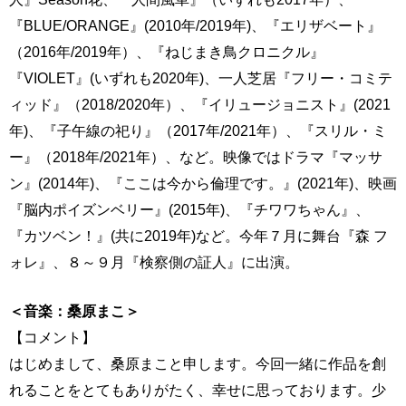
『BLUE/ORANGE』(2010年/2019年)、『エリザベート』
（2016年/2019年）、『ねじまき鳥クロニクル』
『VIOLET』(いずれも2020年)、一人芝居『フリー・コミテ
ィッド』（2018/2020年）、『イリュージョニスト』(2021
年)、『子午線の祀り』（2017年/2021年）、『スリル・ミ
ー』（2018年/2021年）、など。映像ではドラマ『マッサ
ン』(2014年)、『ここは今から倫理です。』(2021年)、映画
『脳内ポイズンベリー』(2015年)、『チワワちゃん』、
『カツベン！』(共に2019年)など。今年７月に舞台『森 フ
ォレ』、８～９月『検察側の証人』に出演。
＜音楽：桑原まこ＞
【コメント】
はじめまして、桑原まこと申します。今回一緒に作品を創
れることをとてもありがたく、幸せに思っております。少