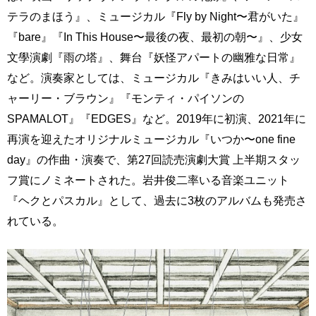
テラのまほう』、ミュージカル『Fly by Night〜君がいた』
『bare』『In This House〜最後の夜、最初の朝〜』、少女
文學演劇『雨の塔』、舞台『妖怪アパートの幽雅な日常』
など。演奏家としては、ミュージカル『きみはいい人、チ
ャーリー・ブラウン』『モンティ・パイソンの
SPAMALOT』『EDGES』など。2019年に初演、2021年に
再演を迎えたオリジナルミュージカル『いつか〜one fine
day』の作曲・演奏で、第27回読売演劇大賞 上半期スタッ
フ賞にノミネートされた。岩井俊二率いる音楽ユニット
『ヘクとパスカル』として、過去に3枚のアルバムも発売さ
れている。