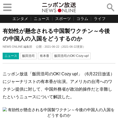
エンタメ
ニュース
スポーツ
コラム
ライフ
有効性が懸念される中国製ワクチン～今後
の中国人の入国をどうするのか
NEWS ONLINE 編集部
公開：
2021-06-22
（
2021-06-22
更新）
ニュース
飯田浩司
有本香
飯田浩司のOK! Cozy up!
ニッポン放送「飯田浩司のOK! Cozy up!」（6月22日放送）
にジャーナリストの有本香が出演。アメリカの台湾へのワ
クチン提供に対して、中国外務省が政治的操作だと非難し
たというニュースについて解説した。