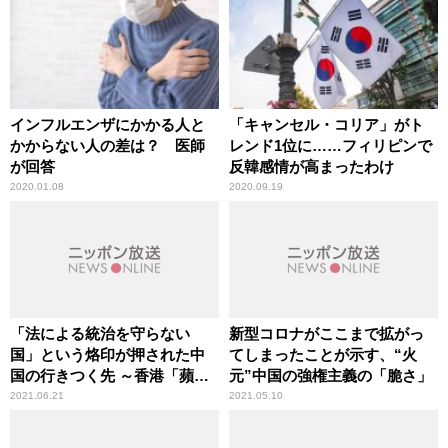
インフルエンザにかかる人と
「キャンセル・コリア」がト
かからない人の差は？ 医師
レンド1位に……フィリピンで
が回答
反韓感情が高まったわけ
2020.01.08
2020.09.19
「法による統治を守らない
新型コロナがここまで拡がっ
国」という烙印が押された中
てしまったことが示す、“火
国の行きつく先 ～香港「蘋果
元”中国の強権主義の「脆さ」
日報」の幹部5人が逮捕
2021.06.21
2021.05.10