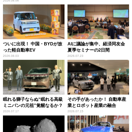
2026.08.06
ついに出現！ 中国・BYDが放
AIに議論が集中、経済同友会
った軽自動車EV
夏季セミナーの2日間
2026.08.03
2026.07.23
眠れる獅子ならぬ“眠れる高級
その手があったか！ 自動車産
ミニバンの元祖”覚醒なるか？
業とロボット産業の融合
2026.07.17
2026.07.15