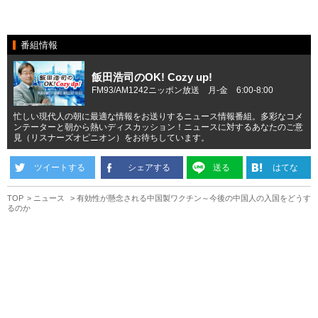
番組情報
飯田浩司のOK! Cozy up!
FM93/AM1242ニッポン放送 月-金 6:00-8:00
忙しい現代人の朝に最適な情報をお送りするニュース情報番組。多彩なコメ
ンテーターと朝から熱いディスカッション！ニュースに対するあなたのご意
見（リスナーズオピニオン）をお待ちしています。
ツイートする
シェアする
送る
はてな
TOP
ニュース
有効性が懸念される中国製ワクチン～今後の中国人の入国をどうす
るのか