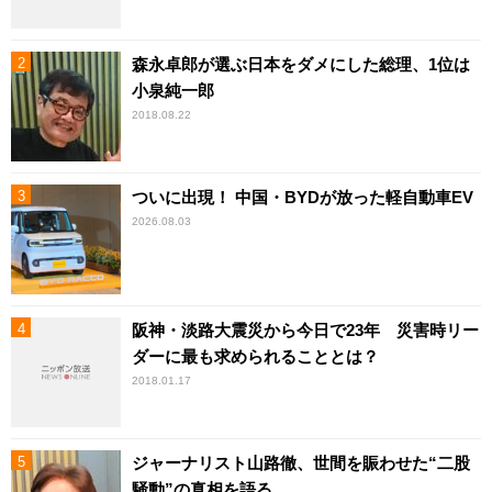
森永卓郎が選ぶ日本をダメにした総理、1位は
小泉純一郎
2018.08.22
ついに出現！ 中国・BYDが放った軽自動車EV
2026.08.03
阪神・淡路大震災から今日で23年 災害時リー
ダーに最も求められることとは？
2018.01.17
ジャーナリスト山路徹、世間を賑わせた“二股
騒動”の真相を語る