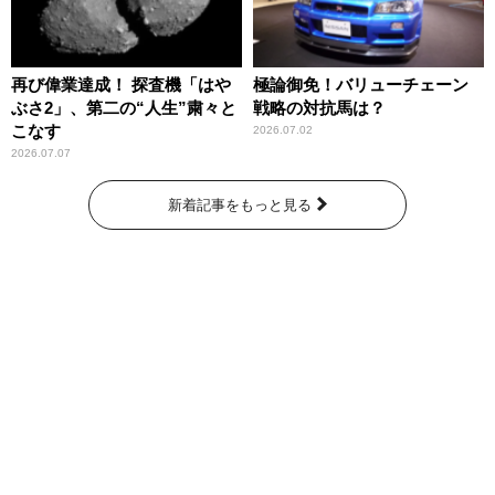
再び偉業達成！ 探査機「はや
極論御免！バリューチェーン
ぶさ2」、第二の“人生”粛々と
戦略の対抗馬は？
こなす
2026.07.02
2026.07.07
新着記事をもっと見る